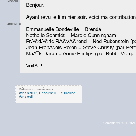
Bonjour,
Ayant revu le film hier soir, voici ma contribution
Emmanuelle Bondeville = Brenda
Nathalie Schmidt = Marcie Cunningham
FrÃ©dÃ©ric RÃ©vÃ©rend = Ned Rubenstein (pa
Jean-FranÃ§ois Poron = Steve Christy (par Pet
MaÃ¯k Darah = Annie Phillips (par Robbi Morga
VoilÃ !
Définition précédente :
Vendredi 13, Chapitre II : Le Tueur du
Vendredi
Copyright © 2011-202