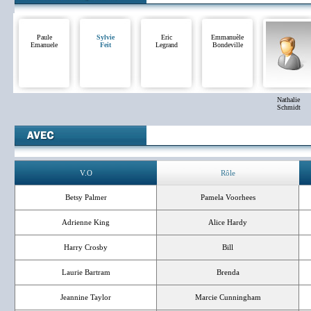
Paule
Sylvie
Eric
Emmanuèle
Emanuele
Feit
Legrand
Bondeville
Nathalie
Schmidt
V.O
Rôle
Betsy Palmer
Pamela Voorhees
Adrienne King
Alice Hardy
Harry Crosby
Bill
Laurie Bartram
Brenda
Jeannine Taylor
Marcie Cunningham