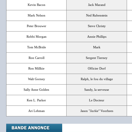
Kevin Bacon
Jack Marand
Mark Nelson
Ned Rubenstein
Peter Brouwer
Steve Christy
Robbi Morgan
Annie Phillips
Tom McBride
Mark
Ron Carroll
Sergent Tierney
Ron Millkie
Officier Dorf
Walt Gorney
Ralph, le fou du village
Sally Anne Golden
Sandy, la serveuse
Ken L. Parker
Le Docteur
Ari Lehman
Jason "
Jackie
" Voorhees