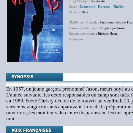
Long Métrage
: Américain
Genre
:
Épouvante
-
Horreur
-
Thriller
Durée
: 01h32
Distributeur Français
: Paramount Pictures Fra
Maison de Doublage
: Lingua Synchrone
Direction Artistique
: Richard Heinz
Adaptation
:
NC
En 1957, un jeune garçon, prénommé Jason, meurt noyé au 
L'année suivante, les deux responsables du camp sont tués. 
en 1980, Steve Christy décide de le rouvrir un vendredi 13, 
survenus vingt-trois ans auparavant. Lors de la préparation
ouverture, les moniteurs du centre disparaissent les uns aprè
nuit…