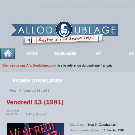
Rejoignez sans plus attendre la communauté
AlloDoublage
!
ACTUS
DOUBLAGES
V.F
V.O
Bienvenue sur AlloDoublage.com
, le site référence du doublage français.
Films
>
Vendredi 13 (1981)
Votre avis
sur la VF :
2.0
/5 (186 notes)
Réalisé par
: Sean S. Cunningham
Date de sortie cinéma
: 11 Février 1981