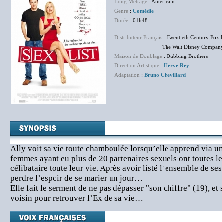
Long Métrage
: Américain
Genre
:
Comédie
Durée
: 01h48
Distributeur Français
: Twentieth Century Fox 
The Walt Disney Company F
Maison de Doublage
: Dubbing Brothers
Direction Artistique
:
Herve Rey
Adaptation
:
Bruno Chevillard
Ally voit sa vie toute chamboulée lorsqu’elle apprend via un 
femmes ayant eu plus de 20 partenaires sexuels ont toutes le
célibataire toute leur vie. Après avoir listé l’ensemble de s
perdre l’espoir de se marier un jour…
Elle fait le serment de ne pas dépasser "son chiffre" (19), et 
voisin pour retrouver l’Ex de sa vie…