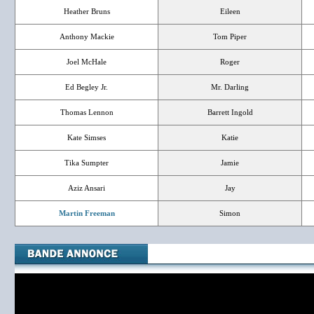
Heather Bruns
Eileen
Anthony Mackie
Tom Piper
Joel McHale
Roger
Ed Begley Jr.
Mr. Darling
Thomas Lennon
Barrett Ingold
Kate Simses
Katie
Tika Sumpter
Jamie
Aziz Ansari
Jay
Martin Freeman
Simon