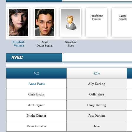
Frédérique
Pascal
Tirmont
Nowak
Elisabeth
Maël
Bénédicte
Ventura
Davan-Soulas
Bosc
V.O
Rôle
Anna Faris
Ally Darling
Chris Evans
Colin Shea
Ari Graynor
Daisy Darling
Blythe Danner
Ava Darling
Dave Annable
Jake