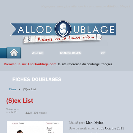
Rejoignez sans plus attendre la communauté
AlloDoublage
!
ACTUS
DOUBLAGES
V.F
Bienvenue sur AlloDoublage.com
, le site référence du doublage français.
Films
>
(S)ex List
Votre avis
sur la VF :
2.1
/5 (205 notes)
Réalisé par
: Mark Mylod
Date de sortie cinéma
: 05 Octobre 2011