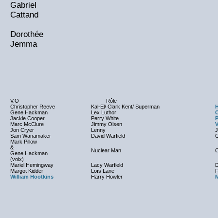
Gabriel
Cattand
Dorothée
Jemma
V.O
Rôle
Christopher Reeve
Kal-El/ Clark Kent/ Superman
H
Gene Hackman
Lex Luthor
Jackie Cooper
Perry White
P
Marc McClure
Jimmy Olsen
V
Jon Cryer
Lenny
J
Sam Wanamaker
David Warfield
G
Mark Pillow
&
Nuclear Man
C
Gene Hackman
(voix)
Mariel Hemingway
Lacy Warfield
D
Margot Kidder
Loïs Lane
F
William Hootkins
Harry Howler
M