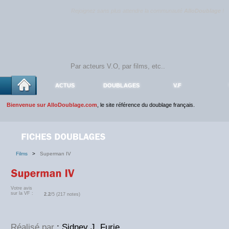
Rejoignez sans plus attendre la communauté
AlloDoublage
!
ACTUS
DOUBLAGES
V.F
Bienvenue sur AlloDoublage.com
, le site référence du doublage français.
Films
>
Superman IV
Votre avis
sur la VF :
2.2
/5 (217 notes)
Réalisé par
: Sidney J. Furie