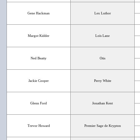
Gene Hackman
Lex Luthor
Margot Kidder
Loïs Lane
Ned Beatty
Otis
Jackie Cooper
Perry White
Glenn Ford
Jonathan Kent
Trevor Howard
Premier Sage de Krypton