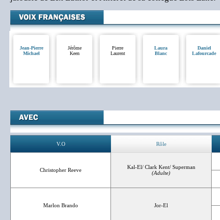
Jean-Pierre
Jérôme
Pierre
Laura
Daniel
Michael
Keen
Laurent
Blanc
Lafourcade
V.O
Rôle
Kal-El/ Clark Kent/ Superman
Christopher Reeve
(Adulte)
Marlon Brando
Jor-El