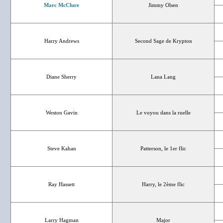
Marc McClure
Jimmy Olsen
Harry Andrews
Second Sage de Krypton
Diane Sherry
Lana Lang
Weston Gavin
Le voyou dans la ruelle
Steve Kahan
Patterson, le 1er flic
Ray Hassett
Harry, le 2ème flic
Larry Hagman
Major