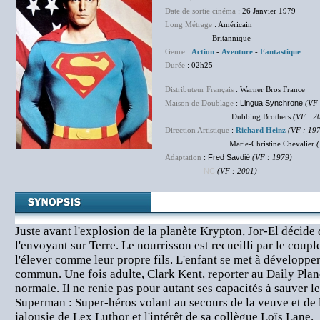
Date de sortie cinéma
: 26 Janvier 1979
Long Métrage
: Américain
Britannique
Genre
:
Action
-
Aventure
-
Fantastique
Durée
: 02h25
Distributeur Français
: Warner Bros France
Maison de Doublage
:
Lingua Synchrone
(VF
Dubbing Brothers
(VF : 2
Direction Artistique
:
Richard Heinz
(VF : 19
Marie-Christine Chevalier
Adaptation
:
Fred Savdié
(VF : 1979)
NC
(VF : 2001)
Juste avant l'explosion de la planète Krypton, Jor-El décide 
l'envoyant sur Terre. Le nourrisson est recueilli par le coup
l'élever comme leur propre fils. L'enfant se met à développe
commun. Une fois adulte, Clark Kent, reporter au Daily Plan
normale. Il ne renie pas pour autant ses capacités à sauver l
Superman : Super-héros volant au secours de la veuve et de l'
jalousie de Lex Luthor et l'intérêt de sa collègue Loïs Lane.