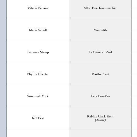
Valerie Perrine
Mlle. Eve Teschmacher
Maria Schell
Vond-Ah
Terrence Stamp
Le Général Zod
Phyllis Thaxter
Martha Kent
Susannah York
Lara Lor-Van
Kal-El/ Clark Kent
Jeff East
(Jeune)