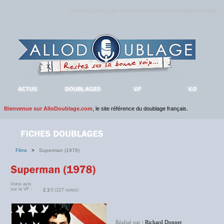
Rejoignez sans plus attendre la communauté
AlloDoublage
!
ACTUS
DOUBLAGES
V.F
V.O
Bienvenue sur AlloDoublage.com
, le site référence du doublage français.
Films
>
Superman (1978)
Votre avis
sur la VF :
2.1
/5 (227 notes)
Réalisé par
: Richard Donner