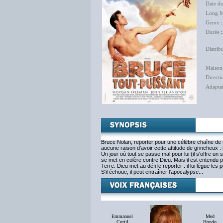
Date de
Long M
Genre
:
Durée
:
Distrib
The 
Maison
Directi
Adapta
Bruce Nolan, reporter pour une célèbre chaîne de 
aucune raison d'avoir cette attitude de grincheux : i
Un jour où tout se passe mal pour lui (il s'offre un
se met en colère contre Dieu. Mais il est entendu p
Terre. Dieu met au défi le reporter : il lui lègue l
S'il échoue, il peut entraîner l'apocalypse...
Emmanuel
Med
Curtil
Hondo