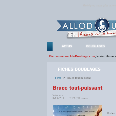
Rejoignez sans plus atte
ACTUS
DOUBLAGES
Bienvenue sur AlloDoublage.com
, le site référen
Films
>
Bruce tout-puissant
Votre avis
sur la VF :
2.1
/5 (211 notes)
Réalisé