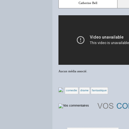
Catherine Bell
Aucun média associé.
comedie
drame
fantastique