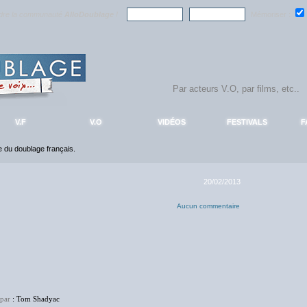
ndre la communauté
AlloDoublage
!
Mémoriser :
V.F
V.O
VIDÉOS
FESTIVALS
F
ce du doublage français.
20/02/2013
Aucun commentaire
 par
: Tom Shadyac