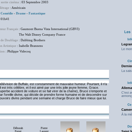
 sortie cinéma
: 03 Septembre 2003
étrage
: Américain
Comédie
-
Drame
-
Fantastique
 01h41
uteur Français
: Gaumont Buena Vista International (GBVI)
Walt Disney Company France
 de Doublage
: Dubbing Brothers
Legran
on Artistique
: Isabelle Brannens
Le mond
tion
: Philippe Videcoq
Dernier
La sais
télévision de Buffalo, est constamment de mauvaise humeur. Pourtant, il n'a
l est très célèbre, et il est aimé par une très jolie jeune femme, Grace.
Allema
 superbe accident de voiture et se fait virer de la chaîne), Bruce s'emporte et
C'est 
ar l'oreille divine, qui décide de prendre forme humaine et de descendre sur
annonç
es pouvoirs divins pendant une semaine et charge Bruce de faire mieux que lui.
Camero
À la mé
Déborah
Pierre
Perret
Laurent
Saint 