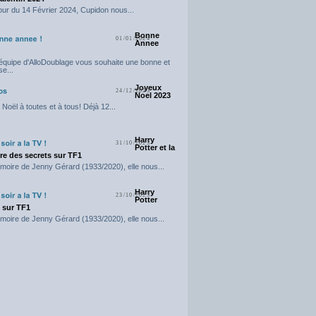
our du 14 Février 2024, Cupidon nous...
Bonne
01/01/2024
Annee
'équipe d'AlloDoublage vous souhaite une bonne et
e...
Joyeux
24/12/2023
Noel 2023
Noël à toutes et à tous! Déjà 12...
Harry
31/10/2023
Potter et la
e des secrets sur TF1
moire de Jenny Gérard (1933/2020), elle nous...
Harry
23/10/2023
Potter
t sur TF1
moire de Jenny Gérard (1933/2020), elle nous...