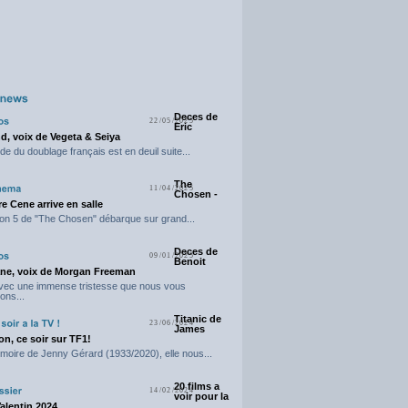
Deces de
22/05/2025
Eric
d, voix de Vegeta & Seiya
e du doublage français est en deuil suite...
The
11/04/2025
Chosen -
e Cene arrive en salle
on 5 de "The Chosen" débarque sur grand...
Deces de
09/01/2025
Benoit
ne, voix de Morgan Freeman
avec une immense tristesse que nous vous
ons...
Titanic de
23/06/2024
James
n, ce soir sur TF1!
moire de Jenny Gérard (1933/2020), elle nous...
20 films a
14/02/2024
voir pour la
Valentin 2024