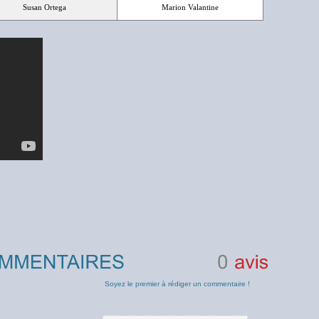
Susan Ortega
Marion Valantine
0
avis
Soyez le premier à rédiger un commentaire !