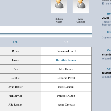
En ce j
2024!
Philippe
Anne
Nahon
Canovas
Toute l
heureus
Joyeux 
Rôle
V.F
Bruce
Emmanuel Curtil
chambr
À la mé
Grace
Dorothée Jemma
Dieu
Med Hondo
revien
À la mé
Debbie
Déborah Perret
Evan Baxter
Pierre Laurent
Jack Baylor
Philippe Nahon
Ally Loman
Anne Canovas