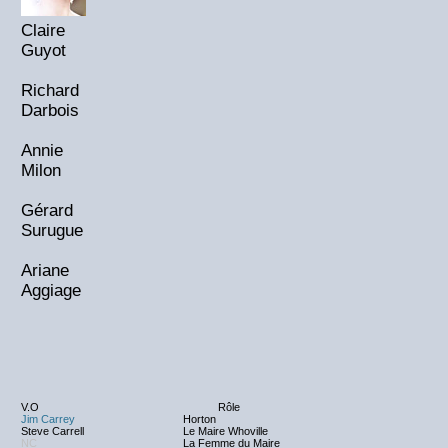
Claire
Guyot
Richard
Darbois
Annie
Milon
Gérard
Surugue
Ariane
Aggiage
V.O
Rôle
Jim Carrey
Horton
Steve Carrell
Le Maire Whoville
NC
La Femme du Maire