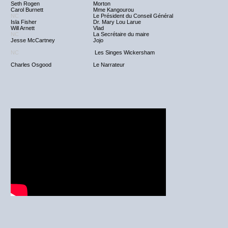
Seth Rogen
Morton
Carol Burnett
Mme Kangourou
NC
Le Président du Conseil Général
Isla Fisher
Dr. Mary Lou Larue
Will Arnett
Vlad
NC
La Secrétaire du maire
Jesse McCartney
Jojo
NC
Les Singes Wickersham
Charles Osgood
Le Narrateur