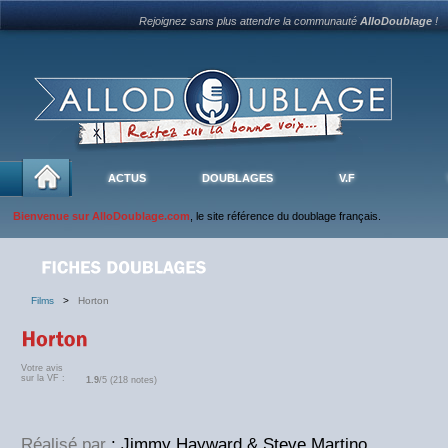
Rejoignez sans plus attendre la communauté
AlloDoublage
!
ACTUS
DOUBLAGES
V.F
Bienvenue sur AlloDoublage.com
, le site référence du doublage français.
Films
>
Horton
Votre avis
sur la VF :
1.9
/5 (218 notes)
Réalisé par
: Jimmy Hayward & Steve Martino