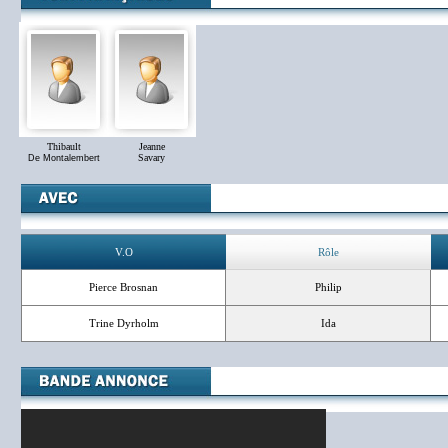
Thibault
Jeanne
Savary
De Montalembert
V.O
Rôle
Pierce Brosnan
Philip
Trine Dyrholm
Ida