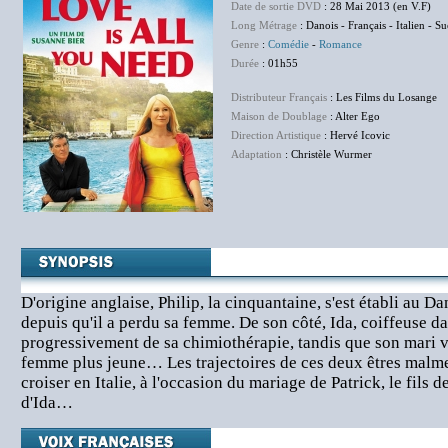
Date de sortie DVD
: 28 Mai 2013 (en V.F)
Long Métrage
: Danois - Français - Italien - S
Genre
:
Comédie
-
Romance
Durée
: 01h55
Distributeur Français
: Les Films du Losange
Maison de Doublage
: Alter Ego
Direction Artistique
: Hervé Icovic
Adaptation
: Christèle Wurmer
D'origine anglaise, Philip, la cinquantaine, s'est établi au Da
depuis qu'il a perdu sa femme. De son côté, Ida, coiffeuse da
progressivement de sa chimiothérapie, tandis que son mari vi
femme plus jeune… Les trajectoires de ces deux êtres malme
croiser en Italie, à l'occasion du mariage de Patrick, le fils de 
d'Ida…