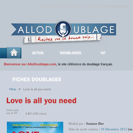
Rejoignez sans plus attendre la communauté
AlloDoublage
!
ACTUS
DOUBLAGES
V.F
Bienvenue sur AlloDoublage.com
, le site référence du doublage français.
Films
>
Love is all you need
Votre avis
sur la VF :
1.8
/5 (199 notes)
Réalisé par
: Susanne Bier
Date de sortie cinéma
:
19 Décembre 2012
(en 