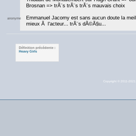
Brosnan => trÃ¨s trÃ¨s trÃ¨s mauvais choix
Emmanuel Jacomy est sans aucun doute la meill
mieux Ã l'acteur... trÃ¨s dÃ©Ã§u...
Définition précédente :
Heavy Girls
Copyright © 2011-202