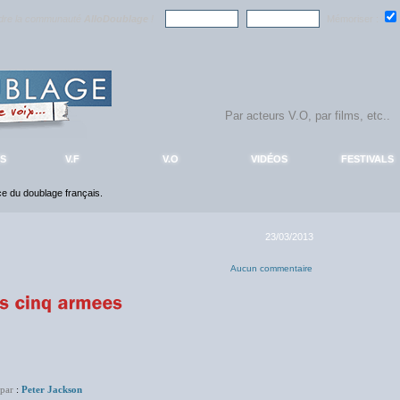
ndre la communauté
AlloDoublage
!
Mémoriser :
S
V.F
V.O
VIDÉOS
FESTIVALS
nce du doublage français.
23/03/2013
Aucun commentaire
 par
:
Peter Jackson