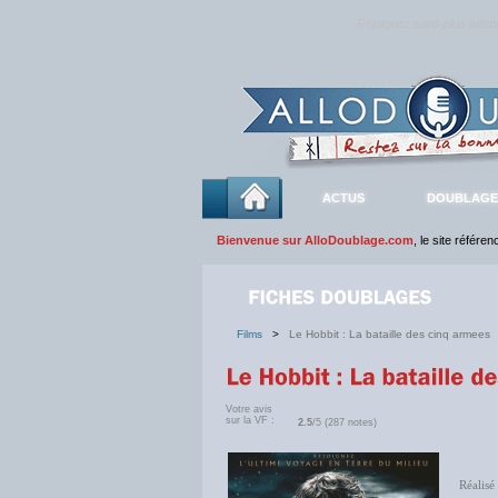
Rejoignez sans plus atte
ACTUS
DOUBLAGE
Bienvenue sur AlloDoublage.com
, le site référe
Films
>
Le Hobbit : La bataille des cinq armees
Votre avis
sur la VF :
2.5
/5 (287 notes)
Réalisé