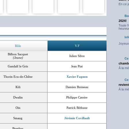
En ce j
2024!
Toute l
heureus
Joyeux 
Rôle
V.F
Bilbon Sacquet
Julien Sibre
(Jeune)
chambr
Gandalf le Gris
Jean Piat
À la mé
Thorin Ecu-de-Chêne
Xavier Fagnon
revien
Kili
Damien Boisseau
À la mé
Dwalin
Philippe Catoire
Oïn
Patrick Béthune
Smaug
Jérémie Covillault
Bombur