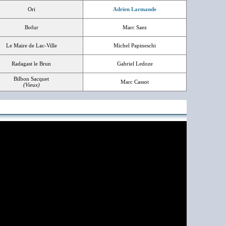
Ori
Adrien Larmande
Bofur
Marc Saez
Le Maire de Lac-Ville
Michel Papineschi
Radagast le Brun
Gabriel Ledoze
Bilbon Sacquet
Marc Cassot
(Vieux)