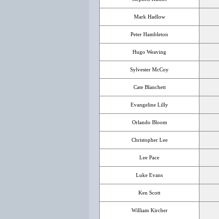
Mark Hadlow
Peter Hambleton
Hugo Weaving
Sylvester McCoy
Cate Blanchett
Evangeline Lilly
Orlando Bloom
Christopher Lee
Lee Pace
Luke Evans
Ken Scott
William Kircher