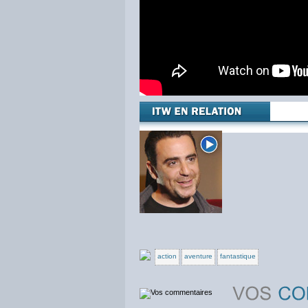
action
aventure
fantastique