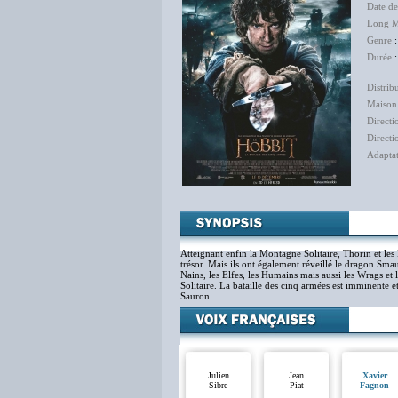
Date de
Long M
Genre
:
Durée
:
Distrib
Maison
Directi
Directi
Adapta
Atteignant enfin la Montagne Solitaire, Thorin et les
trésor. Mais ils ont également réveillé le dragon Smau
Nains, les Elfes, les Humains mais aussi les Wrags e
Solitaire. La bataille des cinq armées est imminente e
Sauron.
Julien
Jean
Xavier
Sibre
Piat
Fagnon