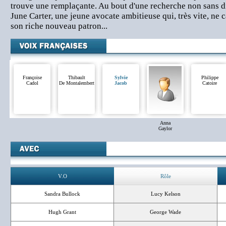
trouve une remplaçante. Au bout d'une recherche non sans di
June Carter, une jeune avocate ambitieuse qui, très vite, ne 
son riche nouveau patron...
Françoise
Thibault
Sylvie
Philippe
Cadol
De Montalembert
Jacob
Catoire
Anna
Gaylor
V.O
Rôle
Sandra Bullock
Lucy Kelson
Hugh Grant
George Wade