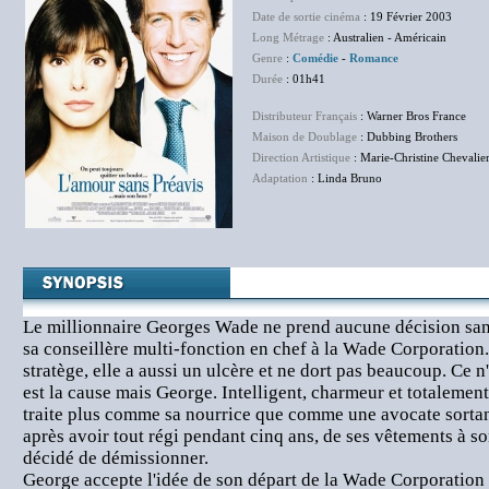
Date de sortie cinéma
: 19 Février 2003
Long Métrage
: Australien - Américain
Genre
:
Comédie
-
Romance
Durée
: 01h41
Distributeur Français
: Warner Bros France
Maison de Doublage
: Dubbing Brothers
Direction Artistique
: Marie-Christine Chevalie
Adaptation
: Linda Bruno
Le millionnaire Georges Wade ne prend aucune décision san
sa conseillère multi-fonction en chef à la Wade Corporation. 
stratège, elle a aussi un ulcère et ne dort pas beaucoup. Ce n'
est la cause mais George. Intelligent, charmeur et totalement
traite plus comme sa nourrice que comme une avocate sortan
après avoir tout régi pendant cinq ans, de ses vêtements à s
décidé de démissionner.
George accepte l'idée de son départ de la Wade Corporation à