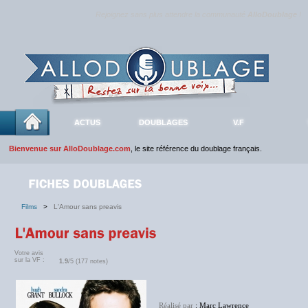
Rejoignez sans plus attendre la communauté
AlloDoublage
!
ACTUS
DOUBLAGES
V.F
Bienvenue sur AlloDoublage.com
, le site référence du doublage français.
Films
>
L'Amour sans preavis
Votre avis
sur la VF :
1.9
/5 (177 notes)
Réalisé par
: Marc Lawrence