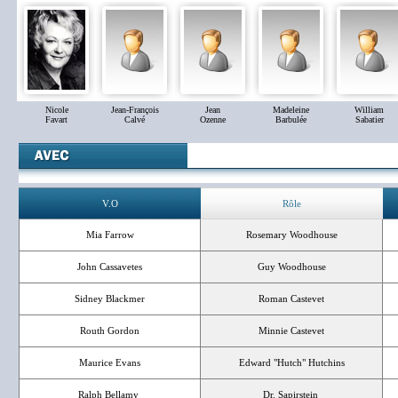
Nicole
Jean-François
Jean
Madeleine
William
Favart
Calvé
Ozenne
Barbulée
Sabatier
V.O
Rôle
Mia Farrow
Rosemary Woodhouse
John Cassavetes
Guy Woodhouse
Sidney Blackmer
Roman Castevet
Routh Gordon
Minnie Castevet
Maurice Evans
Edward "Hutch" Hutchins
Ralph Bellamy
Dr. Sapirstein