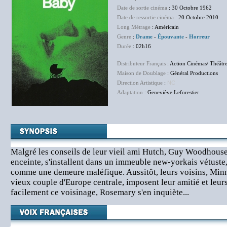
Date de sortie cinéma
: 30 Octobre 1962
Date de ressortie cinéma
: 20 Octobre 2010
Long Métrage
: Américain
Genre
:
Drame
-
Épouvante
-
Horreur
Durée
: 02h16
Distributeur Français
: Action Cinémas/ Théâtr
Maison de Doublage
: Général Productions
Direction Artistique
:
NC
Adaptation
: Geneviève Leforestier
Malgré les conseils de leur vieil ami Hutch, Guy Woodhouse
enceinte, s'installent dans un immeuble new-yorkais vétuste,
comme une demeure maléfique. Aussitôt, leurs voisins, Min
vieux couple d'Europe centrale, imposent leur amitié et leur
facilement ce voisinage, Rosemary s'en inquiète...