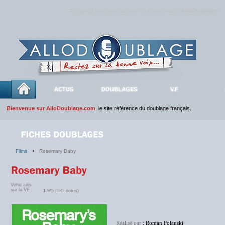
Rejoignez sans plus attendre la communauté
AlloDoublage
!
ACTUS
DOUBLAGES
V.F
Bienvenue sur AlloDoublage.com
, le site référence du doublage français.
Films
>
Rosemary Baby
Votre avis
sur la VF :
1.9
/5 (181 notes)
Réalisé par
: Roman Polanski