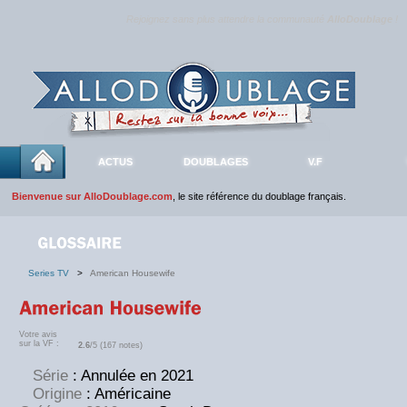
Rejoignez sans plus attendre la communauté
AlloDoublage
!
ACTUS
DOUBLAGES
V.F
Bienvenue sur AlloDoublage.com
, le site référence du doublage français.
Series TV
>
American Housewife
Votre avis
sur la VF :
2.6
/5 (167 notes)
Série
: Annulée en 2021
Origine
: Américaine