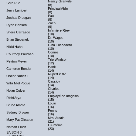
Nancy Granville
Sara Rue
(8)
Principal Ablin
Jerry Lambert
(8)
Paul
Joshua D Logan
(8)
Zach
Ryan Hansen
(9)
Infirmière Riley
Sheila Carrasco
(10)
Dr. Wages
Brian Stepanek
(10)
Gina Tuscadero
Nikki Hahn
(10)
Connie
Courtney Pauroso
(10)
Trip Windsor
Peyton Meyer
(12)
Hank
Cameron Bender
(14)
Rupert le flic
Oscar Nunez I
(14)
Cassidy
Willa Miel Pogue
(14)
Charles
Nolan Culver
(14)
Employé de magasin
Rishi Arya
(15)
Louie
Bruno Amato
(16)
Penny
Sydney Brower
(16)
Mrs. Austin
Mary Pat Gleason
(21)
Lui-même
Nathan Fillion
(23)
SAISON 3