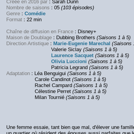
Créée en 2016 par
: Sarah Dunn
Nombre de saisons
: 05
(103 épisodes)
Genre
:
Comédie
Format
: 22 min
Chaîne de diffusion en France
: Disney+
Maison de Doublage
: Dubbing Brothers
(Saisons 1 à 5)
Direction Artistique
:
Marie-Eugenie Marechal
(Saisons 
Valerie Siclay
(Saisons 1 à 5)
Laurence Sacquet
(Saisons 1 à 5)
Olivia Luccioni
(Saisons 1 à 5)
Patricia Legrand
(Saisons 1 à 5)
Adaptation
: Léa Benguigui
(Saisons 1 à 5)
Carole Candinot
(Saisons 1 à 5)
Rachel Campard
(Saisons 1 à 5)
Célestine Perret
(Saisons 1 à 5)
Milan Tournié
(Saisons 1 à 5)
Une femme essaie, tant bien que mal, d'élever une famill
un quartier où résident des épouses aussi parfaites que 