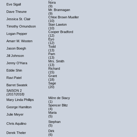
Nora
Eve Sigall
(9)
Mr. Brannagan
Dave Theune
(9)
Chloe Brown Mueller
Jessica St. Clair
(10)
Stan Lawton
Timothy Omundson
(10)
Cooper Bradford
Logan Pepper
(12)
Eyo
Amarr M. Wooten
(12)
Todd
Jason Boegh
(13)
Pam
Jill Johnson
(13)
Mrs. Smith
Jenny O'Hara
(13)
Richard
Eddie Shin
(15)
Grant
Ravi Patel
(18)
Sage
Barret Swatek
(20)
SAISON 2
(2017/2018)
Mère de Stacy
Mary Linda Phillips
(1)
Spencer Blitz
George Hamilton
(4)
Maria
Julie Meyer
(5)
Stephan
Chris Aquilino
(5)
Dirk
Derek Theler
(6)