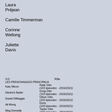
Laura
Préjean
Camille Timmerman
Corinne
Wellong
Juliette
Davis
V.O
Rôle
LES PERSONNAGES PRINCIPAUX
Katie Otto
Katy Mixon
(103 épisodes - 2016/2021)
Greg Otto
Diedrich Bader
(103 épisodes - 2016/2021)
Oliver Otto
Daniel DiMaggio
(103 épisodes - 2016/2021)
Doris
Ali Wong
(103 épisodes - 2016/2021)
Taylor Otto
Meg Donnelly