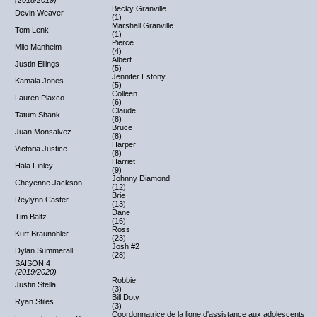
(2018/2019)
Becky Granville
Devin Weaver
(1)
Marshall Granville
Tom Lenk
(1)
Pierce
Milo Manheim
(4)
Albert
Justin Ellings
(5)
Jennifer Estony
Kamala Jones
(5)
Colleen
Lauren Plaxco
(6)
Claude
Tatum Shank
(8)
Bruce
Juan Monsalvez
(8)
Harper
Victoria Justice
(8)
Harriet
Hala Finley
(9)
Johnny Diamond
Cheyenne Jackson
(12)
Brie
Reylynn Caster
(13)
Dane
Tim Baltz
(16)
Ross
Kurt Braunohler
(23)
Josh #2
Dylan Summerall
(28)
SAISON 4
(2019/2020)
Robbie
Justin Stella
(3)
Bill Doty
Ryan Stiles
(3)
Coordonnatrice de la ligne d'assistance aux adolescents