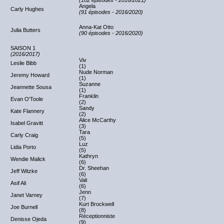
(102 épisodes - 2016/2021)
Angela
Carly Hughes
(91 épisodes - 2016/2020)
Anna-Kat Otto
Julia Butters
(90 épisodes - 2016/2020)
SAISON 1
(2016/2017)
Viv
Leslie Bibb
(1)
Nude Norman
Jeremy Howard
(1)
Suzanne
Jeannette Sousa
(1)
Franklin
Evan O'Toole
(2)
Sandy
Kate Flannery
(2)
Alice McCarthy
Isabel Gravitt
(3)
Tara
Carly Craig
(5)
Luz
Lidia Porto
(5)
Kathryn
Wendie Malick
(6)
Dr. Sheehan
Jeff Witzke
(6)
Vali
Asif Ali
(6)
Jenn
Janet Varney
(7)
Kurt Brockwell
Joe Burnell
(8)
Réceptionniste
Denisse Ojeda
(9)