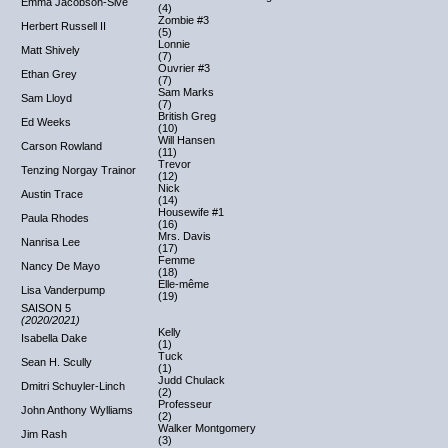
Emma Jacobson-Sive
(4)
Zombie #3
Herbert Russell II
(5)
Lonnie
Matt Shively
(7)
Ouvrier #3
Ethan Grey
(7)
Sam Marks
Sam Lloyd
(7)
British Greg
Ed Weeks
(10)
Will Hansen
Carson Rowland
(11)
Trevor
Tenzing Norgay Trainor
(12)
Nick
Austin Trace
(14)
Housewife #1
Paula Rhodes
(16)
Mrs. Davis
Nanrisa Lee
(17)
Femme
Nancy De Mayo
(18)
Elle-même
Lisa Vanderpump
(19)
SAISON 5
(2020/2021)
Kelly
Isabella Dake
(1)
Tuck
Sean H. Scully
(1)
Judd Chulack
Dmitri Schuyler-Linch
(2)
Professeur
John Anthony Wylliams
(2)
Walker Montgomery
Jim Rash
(3)