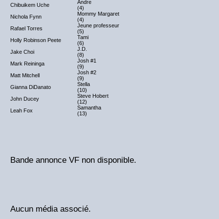
Andre
Chibuikem Uche
(4)
Mommy Margaret
Nichola Fynn
(4)
Jeune professeur
Rafael Torres
(5)
Tami
Holly Robinson Peete
(6)
J.D.
Jake Choi
(8)
Josh #1
Mark Reininga
(9)
Josh #2
Matt Mitchell
(9)
Stella
Gianna DiDanato
(10)
Steve Hobert
John Ducey
(12)
Samantha
Leah Fox
(13)
Bande annonce VF non disponible.
Aucun média associé.