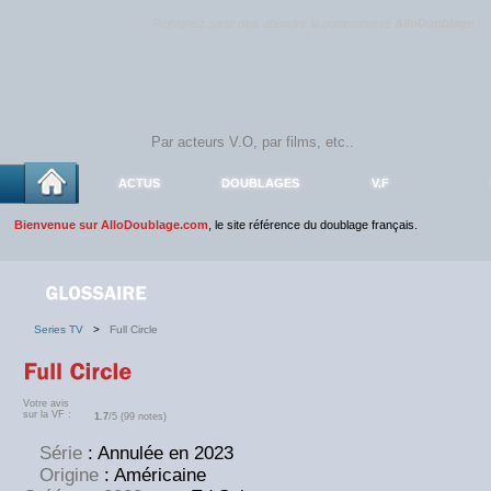
Rejoignez sans plus attendre la communauté
AlloDoublage
!
ACTUS
DOUBLAGES
V.F
Bienvenue sur AlloDoublage.com
, le site référence du doublage français.
Series TV
>
Full Circle
Votre avis
sur la VF :
1.7
/5 (99 notes)
Série
: Annulée en 2023
Origine
: Américaine