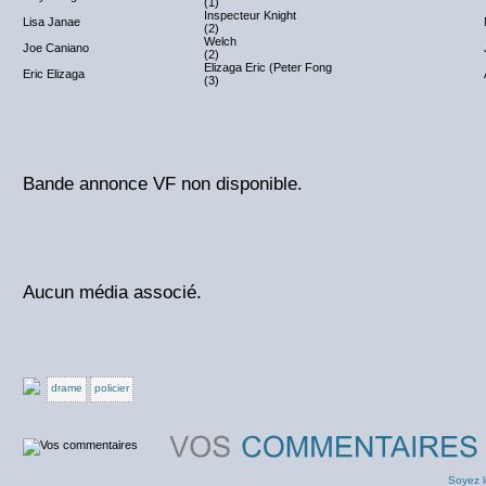
(1)
Inspecteur Knight
Lisa Janae
(2)
Welch
Joe Caniano
(2)
Elizaga Eric (Peter Fong
Eric Elizaga
(3)
Bande annonce VF non disponible.
Aucun média associé.
drame
policier
Soyez l