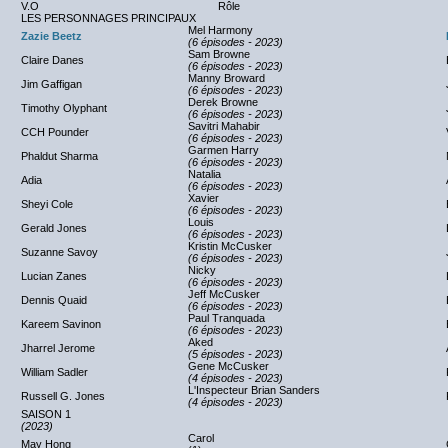
V.O
Rôle
LES PERSONNAGES PRINCIPAUX
Mel Harmony
Zazie Beetz
(6 épisodes - 2023)
Sam Browne
Claire Danes
(6 épisodes - 2023)
Manny Broward
Jim Gaffigan
(6 épisodes - 2023)
Derek Browne
Timothy Olyphant
(6 épisodes - 2023)
Savitri Mahabir
CCH Pounder
(6 épisodes - 2023)
Garmen Harry
Phaldut Sharma
(6 épisodes - 2023)
Natalia
Adia
(6 épisodes - 2023)
Xavier
Sheyi Cole
(6 épisodes - 2023)
Louis
Gerald Jones
(6 épisodes - 2023)
Kristin McCusker
Suzanne Savoy
(6 épisodes - 2023)
Nicky
Lucian Zanes
(6 épisodes - 2023)
Jeff McCusker
Dennis Quaid
(6 épisodes - 2023)
Paul Tranquada
Kareem Savinon
(6 épisodes - 2023)
Aked
Jharrel Jerome
(5 épisodes - 2023)
Gene McCusker
William Sadler
(4 épisodes - 2023)
L'Inspecteur Brian Sanders
Russell G. Jones
(4 épisodes - 2023)
SAISON 1
(2023)
Carol
May Hong