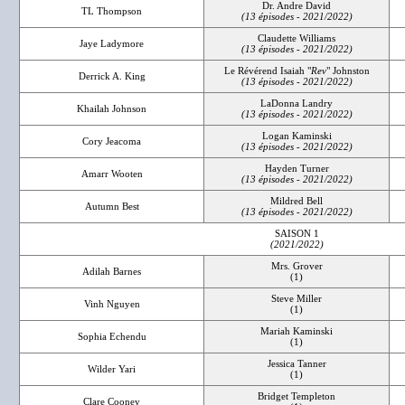
Dr. Andre David
TL Thompson
(13 épisodes - 2021/2022)
Claudette Williams
Jaye Ladymore
(13 épisodes - 2021/2022)
Le Révérend Isaiah "
Rev
" Johnston
Derrick A. King
(13 épisodes - 2021/2022)
LaDonna Landry
Khailah Johnson
(13 épisodes - 2021/2022)
Logan Kaminski
Cory Jeacoma
(13 épisodes - 2021/2022)
Hayden Turner
Amarr Wooten
(13 épisodes - 2021/2022)
Mildred Bell
Autumn Best
(13 épisodes - 2021/2022)
SAISON 1
(2021/2022)
Mrs. Grover
Adilah Barnes
(1)
Steve Miller
Vinh Nguyen
(1)
Mariah Kaminski
Sophia Echendu
(1)
Jessica Tanner
Wilder Yari
(1)
Bridget Templeton
Clare Cooney