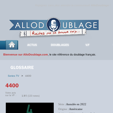
Rejoignez sans plus attendre la communauté
AlloDoublage
!
ACTUS
DOUBLAGES
V.F
Bienvenue sur AlloDoublage.com
, le site référence du doublage français.
Series TV
>
4400
Votre avis
sur la VF :
1.9
/5 (133 notes)
Série
: Annulée en 2022
Origine
: Américaine