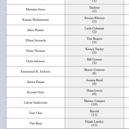
(1)
Darlene
Martasia Jones
(2)
Soraya Khoury
Kausar Mohammed
(2)
Carla Coleman
Alice Hunter
(3)
Tim Rogers
Elliott Sowards
(5)
Kenya Taylor
Nasia Thomas
(5)
Bill Greene
Chris Johnson
(5)
Bruno Comtois
Emmanuel K. Jackson
(6)
Joanna Reed
Amira Danan
(6)
Dana Lewis
Krystal Ortiz
(9)
Manny Campos
Calvin Seabrooks
(10)
Harold
Tom Choi
(11)
Elijah Landry
Tim Russ
(11)