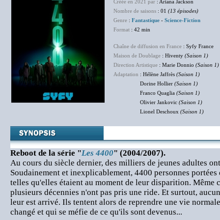
Créée en 2021 par
: Ariana Jackson
Nombre de saisons
: 01
(13 épisodes)
Genre
:
Fantastique
-
Science-Fiction
Format
: 42 min
Chaîne de diffusion en France
: Syfy France
Maison de Doublage
: Hiventy
(Saison 1)
Direction Artistique
: Marie Donnio
(Saison 1)
Adaptation
: Hélène Jaffrès
(Saison 1)
Dorine Hollier
(Saison 1)
Franco Quaglia
(Saison 1)
Olivier Jankovic
(Saison 1)
Lionel Deschoux
(Saison 1)
Reboot de la série "
Les 4400
" (2004/2007).
Au cours du siècle dernier, des milliers de jeunes adultes o
Soudainement et inexplicablement, 4400 personnes portées 
telles qu'elles étaient au moment de leur disparition. Même 
plusieurs décennies n'ont pas pris une ride. Et surtout, aucu
leur est arrivé. Ils tentent alors de reprendre une vie norma
changé et qui se méfie de ce qu'ils sont devenus...