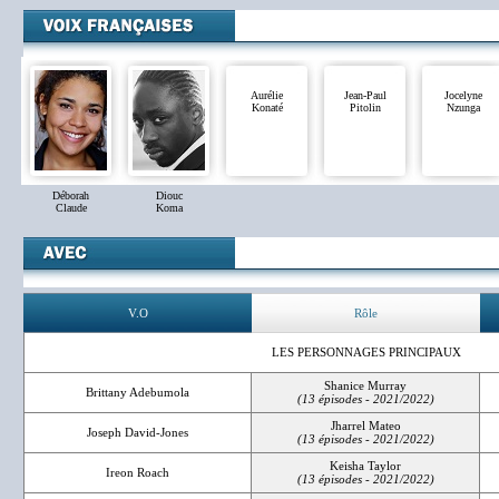
Aurélie
Jean-Paul
Jocelyne
Konaté
Pitolin
Nzunga
Déborah
Diouc
Claude
Koma
V.O
Rôle
LES PERSONNAGES PRINCIPAUX
Shanice Murray
Brittany Adebumola
(13 épisodes - 2021/2022)
Jharrel Mateo
Joseph David-Jones
(13 épisodes - 2021/2022)
Keisha Taylor
Ireon Roach
(13 épisodes - 2021/2022)