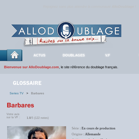
Rejoignez sans plus attendre la communauté
AlloDoublage
!
ACTUS
DOUBLAGES
V.F
Bienvenue sur AlloDoublage.com
, le site référence du doublage français.
Series TV
>
Barbares
Votre avis
sur la VF :
1.8
/5 (122 notes)
Série
: En cours de production
Origine
: Allemande