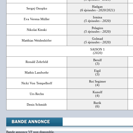
Hadgan
Sergej Onopko
(6 épisodes - 2020/2021)
Irmina
Eva Verena Müller
(5 épisodes - 2020)
Pelagios
Nikolai Kinski
(5 épisodes - 2020)
Golmad
Matthias Weidenhöfer
(5 épisodes - 2020)
SAISON 1
(2020)
Berulf
Ronald Zehrfeld
(3)
Eigil
Mathis Landwehr
(3)
Roi Segimer
Nicki Von Tempelhoff
(4)
Kunolf
Urs Rechn
(4)
Rurik
Denis Schmidt
(6)
Bande annonce VF non disponible.