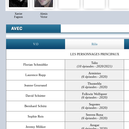
Xavier
Alexis
Fagnon
Victor
V.O
Rôle
LES PERSONNAGES PRINCIPAUX
Talio
Florian Schmidtke
(10 épisodes - 2020/2021)
Arminius
Laurence Rupp
(6 épisodes - 2020)
Thusnelda
Jeanne Goursaud
(6 épisodes - 2020)
Folkwin Wolfspeer
David Schütter
(6 épisodes - 2020)
Segestes
Bernhard Schütz
(6 épisodes - 2020)
Seeress Runa
Sophie Rois
(6 épisodes - 2020)
Ansgar
Jeremy Miliker
(6 épisodes - 2020)