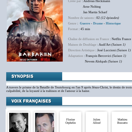
Créée par
: Andreas Heckmann
Arne Nolting
Jan Martin Scharf
Nombre de saisons
: 02
(12 épisodes)
Genre
:
Guerre
-
Drame
-
Historique
Format
: 45 min
Chaîne de diffusion en France
: Netflix France
Maison de Doublage
: Audi'Art
(Saison 1)
Direction Artistique
: José Luccioni
(Saison 1)
Adaptation
: François Bercovici
(Saison 1)
Nevem Alokpah
(Saison 1)
A travers le prisme de la Bataille de Teutobourg en l'an 9 après Jésus-Christ, le destin de troi
culpabilité, de la loyauté à la trahison et de l'amour à la haine.
Florine
Julien
Mathieu
Orphelin
Allouf
Buscatto