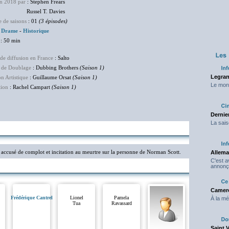
en 2018 par
: Stephen Frears
sel T. Davies
 de saisons
: 01
(3 épisodes)
:
Drame
-
Historique
: 50 min
de diffusion en France
: Salto
 de Doublage
: Dubbing Brothers
(Saison 1)
Legran
on Artistique
: Guillaume Orsat
(Saison 1)
Le mond
tion
: Rachel Campart
(Saison 1)
Dernier
La sais
, accusé de complot et incitation au meurtre sur la personne de Norman Scott.
Allema
C'est 
annonç
Camero
Frédérique Cantrel
Lionel
Pamela
À la mé
Tua
Ravassard
Saint 