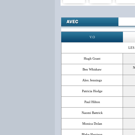
V.O
LES
Hugh Grant
N
Ben Whishaw
Alex Jennings
Patricia Hodge
Paul Hilton
Naomi Battrick
Monica Dolan
Blake Harrison