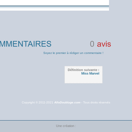
0
avis
Soyez le premier à rédiger un commentaire !
Définition suivante :
Miss Marvel
Copyright © 2011-2021
AlloDoublage.com
- Tous droits réservés
Une création :