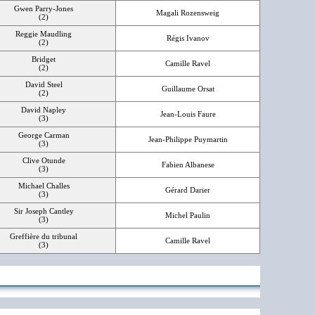
Gwen Parry-Jones
Magali Rozensweig
(2)
Reggie Maudling
Régis Ivanov
(2)
Bridget
Camille Ravel
(2)
David Steel
Guillaume Orsat
(2)
David Napley
Jean-Louis Faure
(3)
George Carman
Jean-Philippe Puymartin
(3)
Clive Otunde
Fabien Albanese
(3)
Michael Challes
Gérard Darier
(3)
Sir Joseph Cantley
Michel Paulin
(3)
Greffière du tribunal
Camille Ravel
(3)