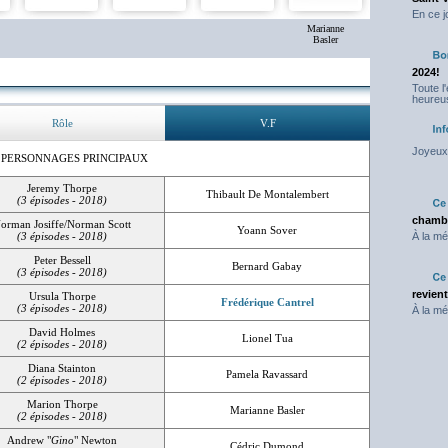
En ce j
Marianne
Basler
2024!
Toute l
heureus
Rôle
V.F
Joyeux 
 PERSONNAGES PRINCIPAUX
Jeremy Thorpe
Thibault De Montalembert
(3 épisodes - 2018)
chambr
orman Josiffe/Norman Scott
Yoann Sover
(3 épisodes - 2018)
À la mé
Peter Bessell
Bernard Gabay
(3 épisodes - 2018)
revien
Ursula Thorpe
Frédérique Cantrel
(3 épisodes - 2018)
À la mé
David Holmes
Lionel Tua
(2 épisodes - 2018)
Diana Stainton
Pamela Ravassard
(2 épisodes - 2018)
Marion Thorpe
Marianne Basler
(2 épisodes - 2018)
Andrew "
Gino
" Newton
Cédric Dumond