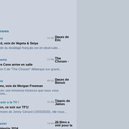
Deces de
22/05/2025
Eric
d, voix de Vegeta & Seiya
e du doublage français est en deuil suite...
The
11/04/2025
Chosen -
e Cene arrive en salle
on 5 de "The Chosen" débarque sur grand...
Deces de
09/01/2025
Benoit
ne, voix de Morgan Freeman
avec une immense tristesse que nous vous
ons...
Titanic de
23/06/2024
James
n, ce soir sur TF1!
moire de Jenny Gérard (1933/2020), elle nous...
20 films a
14/02/2024
voir pour la
Valentin 2024