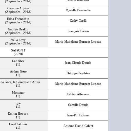
(2 épisodes - 2018)
Caroline Allpass
Myrtille Bakouche
(2 épisodes - 2018)
Edna Friendship
Cathy Cerdà
(2 épisodes - 2018)
George Deakin
François Créton
(2 épisodes - 2018)
Stella Levy
Marie-Madeleine Burguet-Ledoze
(2 épisodes - 2018)
SAISON 1
(2018)
Leo Abse
Jean-Claude Donda
(1)
Arthur Gore
Philippe Peythieu
(1)
ona Gore, la Comtesse d'Arran
Marie-Madeleine Burguet-Ledoze
(1)
Messager
Fabien Albanese
(1)
Lyn
Camille Donda
(1)
Emlyn Hooson
Jean-Pol Brissart
(1)
Lord Kilmuir
Antoine David-Calvet
(1)