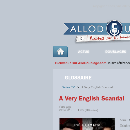
Rejoignez sans plus atte
ACTUS
DOUBLAGES
Bienvenue sur AlloDoublage.com
, le site référen
Series TV
>
A Very English Scandal
Votre avis
sur la VF :
1.7
/5 (110 notes)
Série
: 
Origine