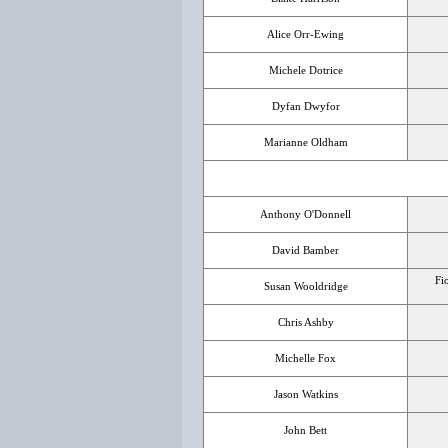
Alice Orr-Ewing
Michele Dotrice
Dyfan Dwyfor
Marianne Oldham
Anthony O'Donnell
David Bamber
Fi
Susan Wooldridge
Chris Ashby
Michelle Fox
Jason Watkins
John Bett