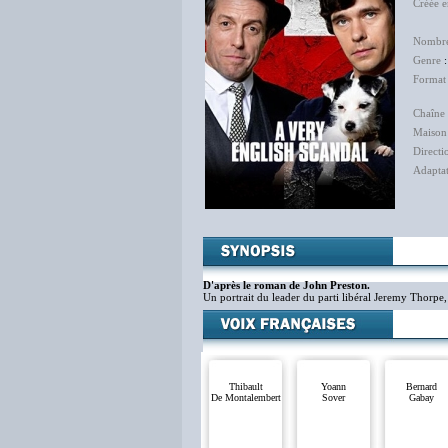
Créée 
Rus
Nombre
Genre
Format
Chaîne 
Maison
Directi
Adapta
D'après le roman de John Preston.
Un portrait du leader du parti libéral Jeremy Thorpe
Thibault
Yoann
Bernard
De Montalembert
Sover
Gabay