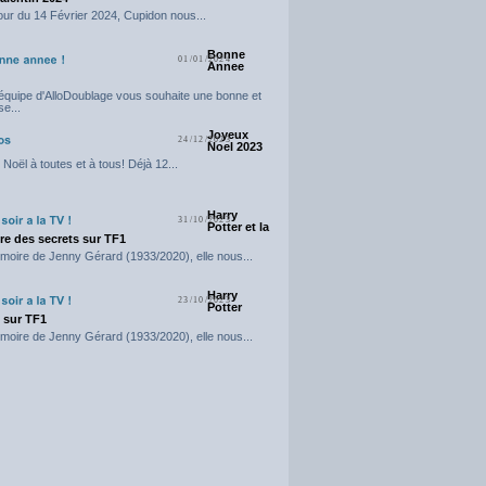
our du 14 Février 2024, Cupidon nous...
Bonne
01/01/2024
Annee
'équipe d'AlloDoublage vous souhaite une bonne et
e...
Joyeux
24/12/2023
Noel 2023
Noël à toutes et à tous! Déjà 12...
Harry
31/10/2023
Potter et la
e des secrets sur TF1
moire de Jenny Gérard (1933/2020), elle nous...
Harry
23/10/2023
Potter
t sur TF1
moire de Jenny Gérard (1933/2020), elle nous...