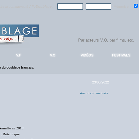
ndre la communauté
AlloDoublage
!
Mémoriser :
V.F
V.O
VIDÉOS
FESTIVALS
ce du doublage français.
23/06/2022
Aucun commentaire
Annulée en 2018
: Britannique