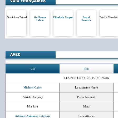
Dominique Paturel
Guillaume
Elisabeth Fargeot
Pascal
Patrick Floershe
Lebon
Renwick
V.O
Rôle
LES PERSONNAGES PRINCIPAUX
Michael Caine
Le capitaine Nemo
Patrick Dempsey
Pierre Aronnax
Mia Sara
Mara
Adewale Akinnuoye-Agbaje
Cabe Attucks