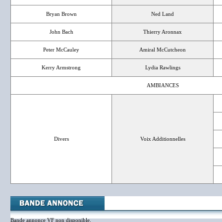
Bryan Brown
Ned Land
John Bach
Thierry Aronnax
Peter McCauley
Amiral McCutcheon
Kerry Armstrong
Lydia Rawlings
AMBIANCES
Divers
Voix Additionnelles
Bande annonce VF non disponible.