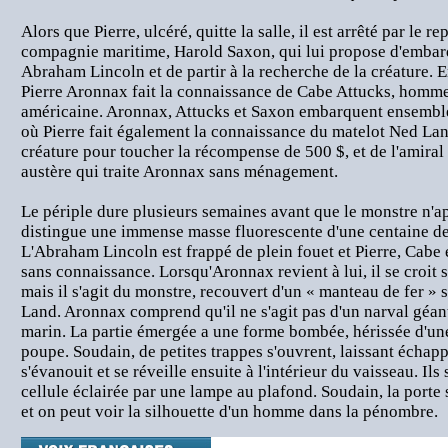
Alors que Pierre, ulcéré, quitte la salle, il est arrêté par le r
compagnie maritime, Harold Saxon, qui lui propose d'embarq
Abraham Lincoln et de partir à la recherche de la créature. 
Pierre Aronnax fait la connaissance de Cabe Attucks, homme 
américaine. Aronnax, Attucks et Saxon embarquent ensemble
où Pierre fait également la connaissance du matelot Ned Lan
créature pour toucher la récompense de 500 $, et de l'ami
austère qui traite Aronnax sans ménagement.
Le périple dure plusieurs semaines avant que le monstre n'ap
distingue une immense masse fluorescente d'une centaine de
L'Abraham Lincoln est frappé de plein fouet et Pierre, Cabe
sans connaissance. Lorsqu'Aronnax revient à lui, il se croit su
mais il s'agit du monstre, recouvert d'un « manteau de fer » 
Land. Aronnax comprend qu'il ne s'agit pas d'un narval géan
marin. La partie émergée a une forme bombée, hérissée d'une
poupe. Soudain, de petites trappes s'ouvrent, laissant échapp
s'évanouit et se réveille ensuite à l'intérieur du vaisseau. Ils
cellule éclairée par une lampe au plafond. Soudain, la porte 
et on peut voir la silhouette d'un homme dans la pénombre.