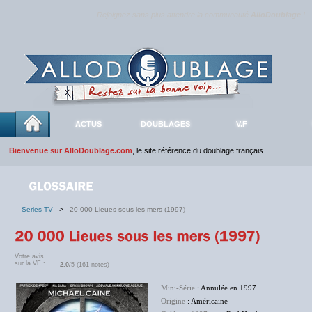
Rejoignez sans plus attendre la communauté
AlloDoublage
!
ACTUS
DOUBLAGES
V.F
Bienvenue sur AlloDoublage.com
, le site référence du doublage français.
Series TV
>
20 000 Lieues sous les mers (1997)
Votre avis
sur la VF :
2.0
/5 (161 notes)
Mini-Série
: Annulée en 1997
Origine
: Américaine