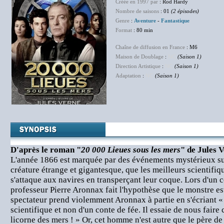
Créée en 1997 par
: Rod Hardy
Nombre de saisons
: 01
(2 épisodes)
Genre
:
Aventure
-
Fantastique
Format
: 80 min
Chaîne de diffusion en France
: M6
Maison de Doublage
:
NC
(Saison 1)
Direction Artistique
:
NC
(Saison 1)
Adaptation
:
NC
(Saison 1)
D'après le roman "
20 000 Lieues sous les mers
" de Jules V
L'année 1866 est marquée par des événements mystérieux su
créature étrange et gigantesque, que les meilleurs scientifiq
s'attaque aux navires en transperçant leur coque. Lors d'un c
professeur Pierre Aronnax fait l'hypothèse que le monstre es
spectateur prend violemment Aronnax à partie en s'écriant « 
scientifique et non d'un conte de fée. Il essaie de nous faire 
licorne des mers ! » Or, cet homme n'est autre que le père de