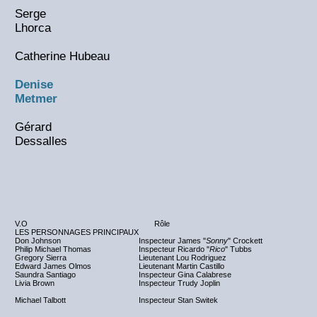
Serge
Lhorca
Catherine Hubeau
Denise
Metmer
Gérard
Dessalles
V.O
Rôle
LES PERSONNAGES PRINCIPAUX
Don Johnson
Inspecteur James "
Sonny
" Crockett
Philip Michael Thomas
Inspecteur Ricardo "
Rico
" Tubbs
Gregory Sierra
Lieutenant Lou Rodriguez
Edward James Olmos
Lieutenant Martin Castillo
Saundra Santiago
Inspecteur Gina Calabrese
Livia Brown
Inspecteur Trudy Joplin
Michael Talbott
Inspecteur Stan Switek