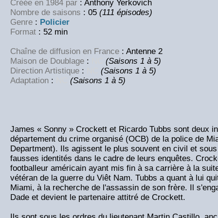
Créée en 1984 par
: Anthony Yerkovich
Nombre de saisons
: 05
(111 épisodes)
Genre
:
Policier
Format
: 52 min
Chaîne de diffusion en France
: Antenne 2
Maison de Doublage
:
NC
(Saisons 1 à 5)
Direction Artistique
:
NC
(Saisons 1 à 5)
Adaptation
:
NC
(Saisons 1 à 5)
James « Sonny » Crockett et Ricardo Tubbs sont deux i
département du crime organisé (OCB) de la police de Mi
Department). Ils agissent le plus souvent en civil et sous
fausses identités dans le cadre de leurs enquêtes. Crock
footballeur américain ayant mis fin à sa carrière à la suit
vétéran de la guerre du Viêt Nam. Tubbs a quant à lui qu
Miami, à la recherche de l'assassin de son frère. Il s'en
Dade et devient le partenaire attitré de Crockett.
Ils sont sous les ordres du lieutenant Martin Castillo, an