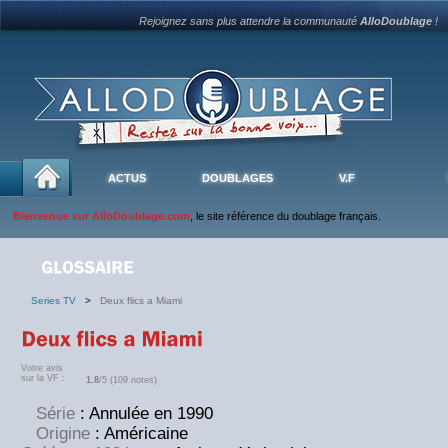
Rejoignez sans plus attendre la communauté
AlloDoublage
!
ACTUS
DOUBLAGES
V.F
Bienvenue sur AlloDoublage.com
, le site référence du doublage français.
Series TV
>
Deux flics a Miami
Votre avis
sur la VF :
1.8
/5 (109 notes)
Série
: Annulée en 1990
Origine
: Américaine