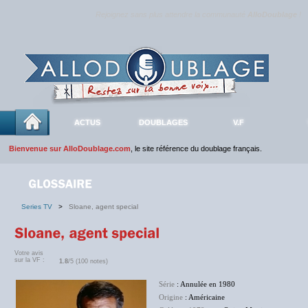
Rejoignez sans plus attendre la communauté
AlloDoublage
!
ACTUS
DOUBLAGES
V.F
Bienvenue sur AlloDoublage.com
, le site référence du doublage français.
Series TV
>
Sloane, agent special
Votre avis
sur la VF :
1.8
/5 (100 notes)
Série
: Annulée en 1980
Origine
: Américaine