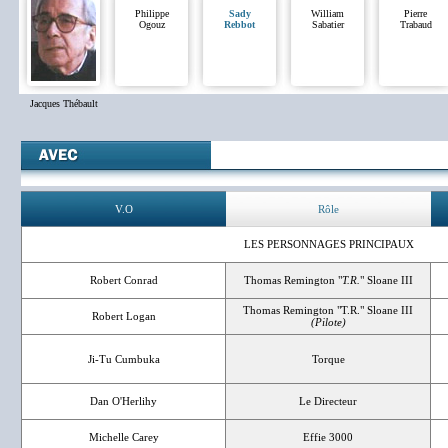
Philippe
Sady
William
Pierre
Ogouz
Rebbot
Sabatier
Trabaud
Jacques Thébault
V.O
Rôle
LES PERSONNAGES PRINCIPAUX
Robert Conrad
Thomas Remington "
T.R.
" Sloane III
Thomas Remington "T.R." Sloane III
Robert Logan
(Pilote)
Ji-Tu Cumbuka
Torque
Dan O'Herlihy
Le Directeur
Michelle Carey
Effie 3000