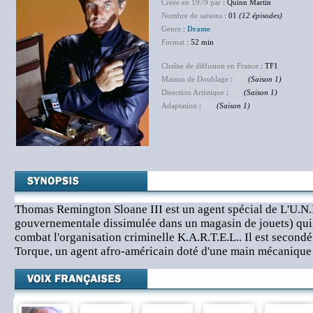
Créée en 1979 par
: Quinn Martin
Nombre de saisons
: 01
(12 épisodes)
Genre
:
Drame
Format
: 52 min
Chaîne de diffusion en France
: TF1
Maison de Doublage
:
NC
(Saison 1)
Direction Artistique
:
NC
(Saison 1)
Adaptation
:
NC
(Saison 1)
Thomas Remington Sloane III est un agent spécial de L'U.N.I
gouvernementale dissimulée dans un magasin de jouets) qui, 
combat l'organisation criminelle K.A.R.T.E.L.. Il est second
Torque, un agent afro-américain doté d'une main mécanique