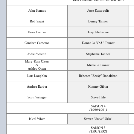
John Stamos
Jesse Katsopolis
Bob Saget
Danny Tanner
Dave Coulier
Joey Gladstone
Candace Cameron
Donna Jo "
D.J.
" Tanner
Jodie Sweetin
Stephanie Tanner
Mary-Kate Olsen
&
Michelle Tanner
Ashley Olsen
Lori Loughlin
Rebecca "
Becky
" Donaldson
Andrea Barber
Kimmy Gibler
Scott Weinger
Steve Hale
SAISON 4
(1990/1991)
Jaleel White
Steven "
Steve
" Urkel
SAISON 5
(1991/1992)