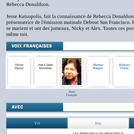
Rebecca Donaldson.
Jesse Katsopolis, fait la connaissance de Rebecca Donaldson,
présentatrice de l'émission matinale Debout San Francisco. P
se marient et ont des jumeaux, Nicky et Alex. Toutes ces pe
même toit.
Olivier
Jean-Claude
Martine
Barbara
Destrez
Montalban
Reigner
Tissier
Marc
François
V.O
Rôle
LES PERSONNAGES PRINCIPAUX