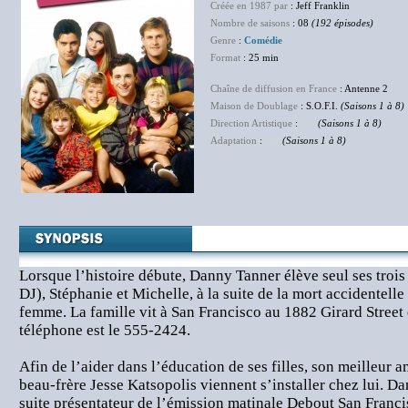
Créée en 1987 par
: Jeff Franklin
Nombre de saisons
: 08
(192 épisodes)
Genre
:
Comédie
Format
: 25 min
Chaîne de diffusion en France
: Antenne 2
Maison de Doublage
: S.O.F.I.
(Saisons 1 à 8)
Direction Artistique
:
NC
(Saisons 1 à 8)
Adaptation
:
NC
(Saisons 1 à 8)
Lorsque l’histoire débute, Danny Tanner élève seul ses trois 
DJ), Stéphanie et Michelle, à la suite de la mort accidentelle
femme. La famille vit à San Francisco au 1882 Girard Street
téléphone est le 555-2424.
Afin de l’aider dans l’éducation de ses filles, son meilleur 
beau-frère Jesse Katsopolis viennent s’installer chez lui. D
suite présentateur de l’émission matinale Debout San Franci