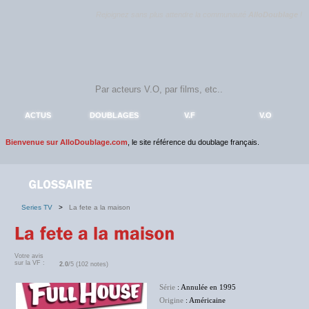
Rejoignez sans plus attendre la communauté
AlloDoublage
!
ACTUS
DOUBLAGES
V.F
V.O
Bienvenue sur AlloDoublage.com
, le site référence du doublage français.
Series TV
>
La fete a la maison
Votre avis
sur la VF :
2.0
/5 (102 notes)
Série
: Annulée en 1995
Origine
: Américaine