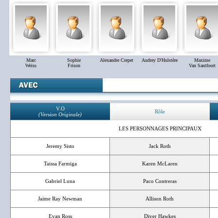
Marc
Sophie
Alexandre Crepet
Audrey D'Hulstère
Maxime
Weiss
Frison
Van Santfoort
V.O
Rôle
(Version Originale)
LES PERSONNAGES PRINCIPAUX
Jeremy Sisto
Jack Roth
Taissa Farmiga
Karen McLaren
Gabriel Luna
Paco Contreras
Jaime Ray Newman
Allison Roth
Evan Ross
Diver Hawkes