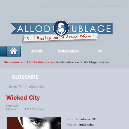
Rejoignez sans plus attendre la communauté
AlloDoublage
!
ACTUS
DOUBLAGES
V.F
Bienvenue sur AlloDoublage.com
, le site référence du doublage français.
Series TV
>
Wicked City
Votre avis
sur la VF :
1.7
/5 (87 notes)
Série
: Annulée en 2015
Origine
: Américaine