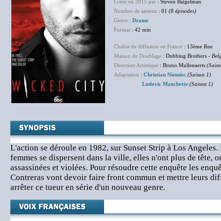
Créée en 2015 par
: Steven Baigelman
Nombre de saisons
: 01
(8 épisodes)
Genre
:
Drame
Format
: 42 min
Chaîne de diffusion en France
: 13ème Rue
Maison de Doublage
: Dubbing Brothers -
Bel
Direction Artistique
: Bruno Mullenaerts
(Saiso
Adaptation
:
Christian Niemiec
(Saison 1)
Ludovic Manchette
(Saison 1)
L'action se déroule en 1982, sur Sunset Strip à Los Angeles.
femmes se dispersent dans la ville, elles n'ont plus de tête,
assassinées et violées. Pour résoudre cette enquête les enqu
Contreras vont devoir faire front commun et mettre leurs di
arrêter ce tueur en série d'un nouveau genre.