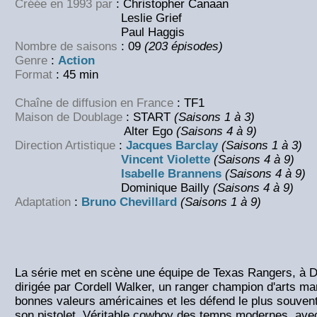
Créée en 1993 par
: Christopher Canaan
Leslie Grief
Paul Haggis
Nombre de saisons
: 09
(203 épisodes)
Genre
:
Action
Format
: 45 min
Chaîne de diffusion en France
: TF1
Maison de Doublage
: START
(Saisons 1 à 3)
Alter Ego
(Saisons 4 à 9)
Direction Artistique
:
Jacques Barclay
(Saisons 1 à 3)
Vincent Violette
(Saisons 4 à 9)
Isabelle Brannens
(Saisons 4 à 9)
Dominique Bailly
(Saisons 4 à 9)
Adaptation
:
Bruno Chevillard
(Saisons 1 à 9)
La série met en scène une équipe de Texas Rangers, à Da
dirigée par Cordell Walker, un ranger champion d'arts mar
bonnes valeurs américaines et les défend le plus souven
son pistolet. Véritable cowboy des temps modernes, ave