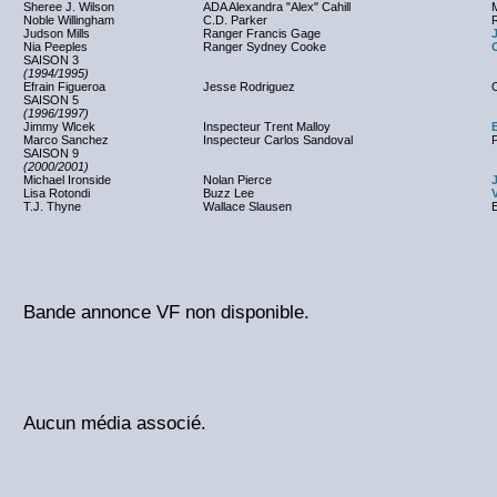
Sheree J. Wilson
ADA Alexandra "Alex" Cahill
Noble Willingham
C.D. Parker
Judson Mills
Ranger Francis Gage
Nia Peeples
Ranger Sydney Cooke
SAISON 3
(1994/1995)
Efrain Figueroa
Jesse Rodriguez
O
SAISON 5
(1996/1997)
Jimmy Wlcek
Inspecteur Trent Malloy
Marco Sanchez
Inspecteur Carlos Sandoval
P
SAISON 9
(2000/2001)
Michael Ironside
Nolan Pierce
Lisa Rotondi
Buzz Lee
T.J. Thyne
Wallace Slausen
Bande annonce VF non disponible.
Aucun média associé.