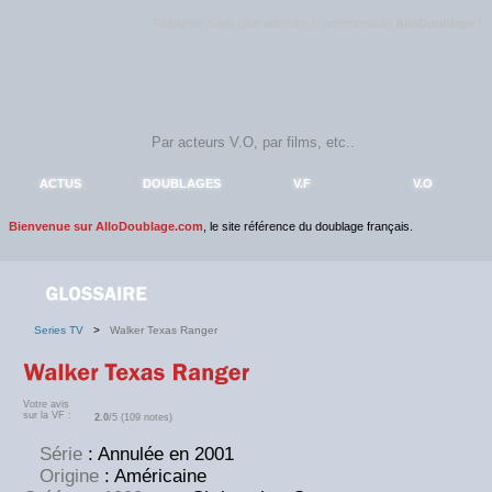
Rejoignez sans plus attendre la communauté
AlloDoublage
!
ACTUS
DOUBLAGES
V.F
V.O
Bienvenue sur AlloDoublage.com
, le site référence du doublage français.
Series TV
>
Walker Texas Ranger
Votre avis
sur la VF :
2.0
/5 (109 notes)
Série
: Annulée en 2001
Origine
: Américaine