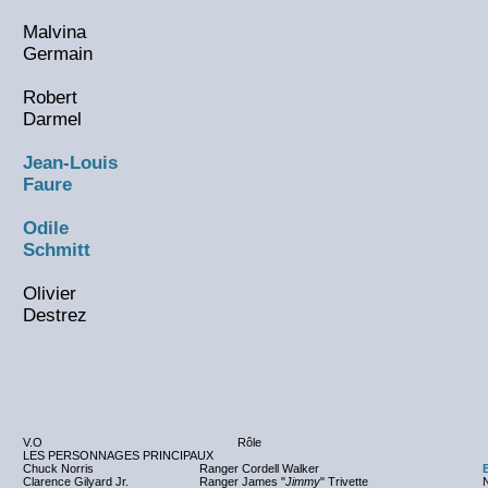
Malvina
Germain
Robert
Darmel
Jean-Louis
Faure
Odile
Schmitt
Olivier
Destrez
V.O
Rôle
LES PERSONNAGES PRINCIPAUX
Chuck Norris
Ranger Cordell Walker
Clarence Gilyard Jr.
Ranger James "
Jimmy
" Trivette