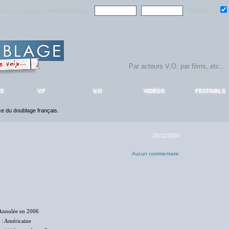
ndre la communauté
AlloDoublage
!
Mémoriser :
S
V.F
V.O
VIDÉOS
FESTIVALS
nce du doublage français.
25/11/2020
Aucun commentaire
Annulée en 2006
: Américaine