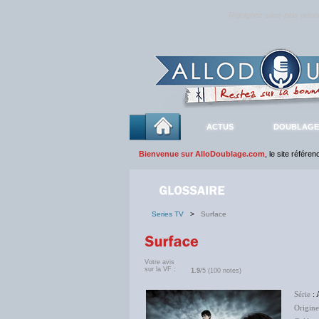
Rejoignez sans plus atte
ACTUS
DOUBLAGE
Bienvenue sur AlloDoublage.com
, le site référe
Series TV
>
Surface
Votre avis
sur la VF :
1.9
/5 (100 notes)
Série
: 
Origine