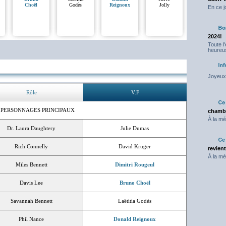
Choël
Godès
Reignoux
Jolly
En ce j
2024!
Toute l
heureus
Joyeux 
Rôle
V.F
 PERSONNAGES PRINCIPAUX
chambr
À la mé
Dr. Laura Daughtery
Julie Dumas
Rich Connelly
David Kruger
revien
À la mé
Miles Bennett
Dimitri Rougeul
Davis Lee
Bruno Choël
Savannah Bennett
Laëtitia Godès
Phil Nance
Donald Reignoux