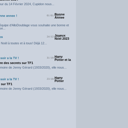
our du 14 Février 2024, Cupidon nous...
Bonne
01/01/2024
Annee
'équipe d'AlloDoublage vous souhaite une bonne et
e...
Joyeux
24/12/2023
Noel 2023
Noël à toutes et à tous! Déjà 12...
Harry
31/10/2023
Potter et la
e des secrets sur TF1
moire de Jenny Gérard (1933/2020), elle nous...
Harry
23/10/2023
Potter
t sur TF1
moire de Jenny Gérard (1933/2020), elle nous...