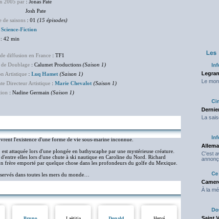
en 2005 par
: Jonas Pate
sh Pate
 de saisons
: 01
(15 épisodes)
:
Science-Fiction
: 42 min
de diffusion en France
: TF1
 de Doublage
: Calumet Productions
(Saison 1)
Legran
on Artistique
:
Luq Hamet
(Saison 1)
Le mond
nte Directeur Artistique
:
Marie Chevalot
(Saison 1)
tion
: Nadine Germain
(Saison 1)
Dernier
La sais
ouvrent l'existence d'une forme de vie sous-marine inconnue.
Allema
est attaquée lors d'une plongée en bathyscaphe par une mystérieuse créature.
C'est 
 d'entre elles lors d'une chute à ski nautique en Caroline du Nord. Richard
annonç
son frère emporté par quelque chose dans les profondeurs du golfe du Mexique.
servés dans toutes les mers du monde…
Camero
À la mé
Saint 
Bruno
Laëtitia
Donald
Hervé