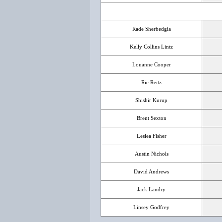
Rade Sherbedgia
Kelly Collins Lintz
Louanne Cooper
Ric Reitz
Shishir Kurup
Brent Sexton
Leslea Fisher
Austin Nichols
David Andrews
Jack Landry
Linsey Godfrey