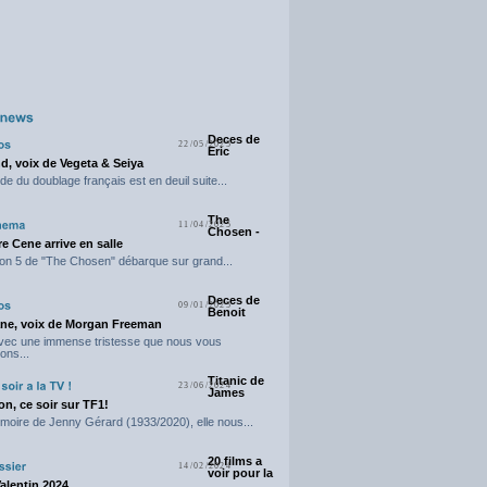
Deces de
22/05/2025
Eric
d, voix de Vegeta & Seiya
e du doublage français est en deuil suite...
The
11/04/2025
Chosen -
e Cene arrive en salle
on 5 de "The Chosen" débarque sur grand...
Deces de
09/01/2025
Benoit
ne, voix de Morgan Freeman
avec une immense tristesse que nous vous
ons...
Titanic de
23/06/2024
James
n, ce soir sur TF1!
moire de Jenny Gérard (1933/2020), elle nous...
20 films a
14/02/2024
voir pour la
Valentin 2024