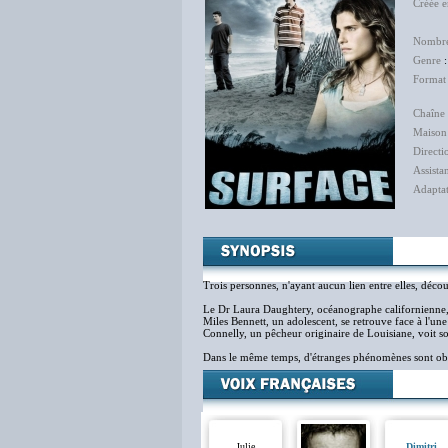
Créée 
Jo
Nombre
Genre
Format
Chaîne 
Maison
Directi
Assista
Adapta
Trois personnes, n'ayant aucun lien entre elles, déc
Le Dr Laura Daughtery, océanographe californienne, 
Miles Bennett, un adolescent, se retrouve face à l'une
Connelly, un pêcheur originaire de Louisiane, voit 
Dans le même temps, d'étranges phénomènes sont ob
Julie
Dimitri