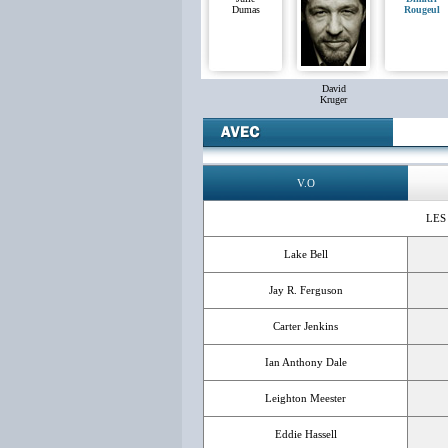
Dumas
Rougeul
David
Kruger
V.O
LES
Lake Bell
Jay R. Ferguson
Carter Jenkins
Ian Anthony Dale
Leighton Meester
Eddie Hassell