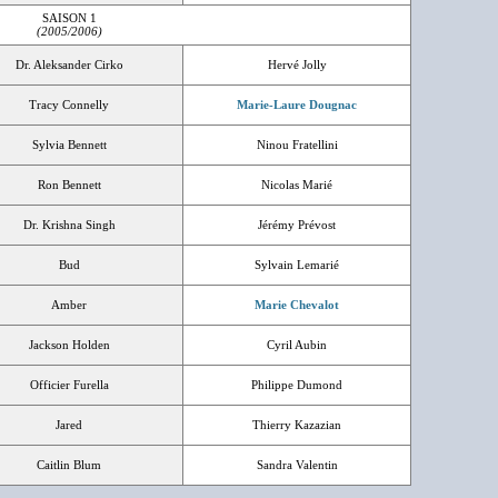
SAISON 1
(2005/2006)
Dr. Aleksander Cirko
Hervé Jolly
Tracy Connelly
Marie-Laure Dougnac
Sylvia Bennett
Ninou Fratellini
Ron Bennett
Nicolas Marié
Dr. Krishna Singh
Jérémy Prévost
Bud
Sylvain Lemarié
Amber
Marie Chevalot
Jackson Holden
Cyril Aubin
Officier Furella
Philippe Dumond
Jared
Thierry Kazazian
Caitlin Blum
Sandra Valentin