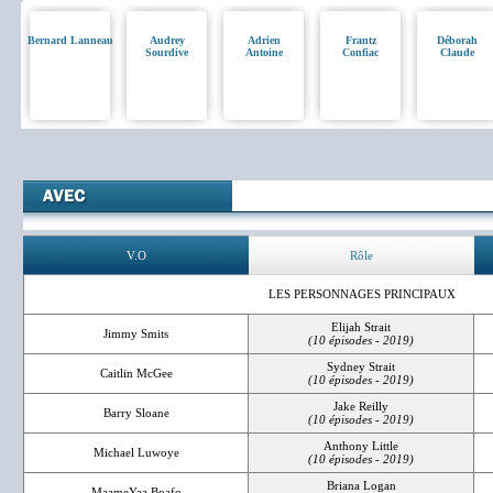
Bernard Lanneau
Audrey
Adrien
Frantz
Déborah
Sourdive
Antoine
Confiac
Claude
V.O
Rôle
LES PERSONNAGES PRINCIPAUX
Elijah Strait
Jimmy Smits
(10 épisodes - 2019)
Sydney Strait
Caitlin McGee
(10 épisodes - 2019)
Jake Reilly
Barry Sloane
(10 épisodes - 2019)
Anthony Little
Michael Luwoye
(10 épisodes - 2019)
Briana Logan
MaameYaa Boafo