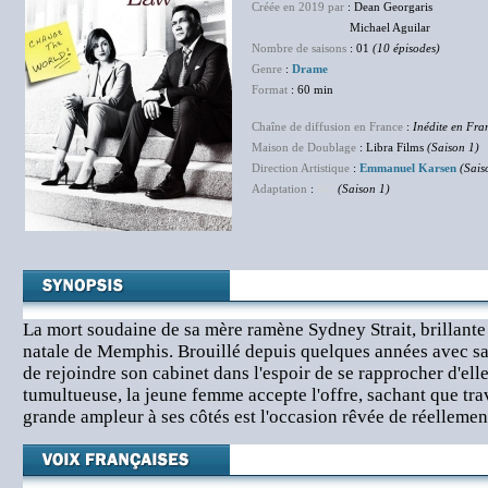
Créée en 2019 par
: Dean Georgaris
Michael Aguilar
Nombre de saisons
: 01
(10 épisodes)
Genre
:
Drame
Format
: 60 min
Chaîne de diffusion en France
:
Inédite en Fra
Maison de Doublage
: Libra Films
(Saison 1)
Direction Artistique
:
Emmanuel Karsen
(Sais
Adaptation
:
NC
(Saison 1)
La mort soudaine de sa mère ramène Sydney Strait, brillante 
natale de Memphis. Brouillé depuis quelques années avec sa f
de rejoindre son cabinet dans l'espoir de se rapprocher d'elle
tumultueuse, la jeune femme accepte l'offre, sachant que trav
grande ampleur à ses côtés est l'occasion rêvée de réellemen