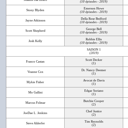
(10 épisodes - 2019)
Emerson Howe
Stony Blyden
(10 épisodes - 2019)
Della Rose Bedford
Jayne Atkinson
(10 épisodes - 2019)
George Bell
Scott Shepherd
(10 épisodes - 2019)
Robbie Ellis
Josh Kelly
(10 épisodes - 2019)
SAISON 1
(2019)
Scott Decker
Franco Castan
(1)
Dr. Nancy Deemer
Veanne Cox
(1)
Avocat de Davis
Mykie Fisher
(1)
Edgar Soriano
Mo Gallini
(1)
Butchie Cooper
Marcus Folmar
(2)
Chef Justice
JoeDae L. Jenkins
(2)
Tim Reynolds
Steve Alderfer
(2)