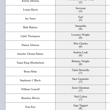
Kenny Alfonso
(5)
Serveuse
Lenita Harris
(5)
Earl
Jay Jones
(5)
Samantha
Beth Malone
(6)
Lorenzo Wright
Caleb Thompson
(6)
Père Charles
Danny Johnson
(6)
Andrea Lusk
Jennifer Christa Palmer
(6)
Brittany Wright
Yaani King Mondschein
(6)
Clark Donnelly
Brian Helm
(7)
Sara Carpenter
Stephanie J. Block
(7)
Jason Glassman
William Connell
(7)
Neil Colton
Brandon Morris
(7)
Juge Taggart
Tom Key
(8)