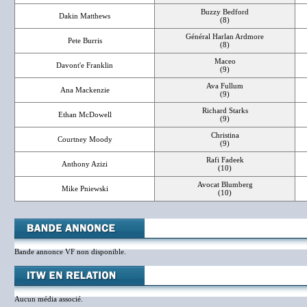
Buzzy Bedford
Dakin Matthews
(8)
Général Harlan Ardmore
Pete Burris
(8)
Maceo
Davont'e Franklin
(9)
Ava Fullum
Ana Mackenzie
(9)
Richard Starks
Ethan McDowell
(9)
Christina
Courtney Moody
(9)
Rafi Fadeek
Anthony Azizi
(10)
Avocat Blumberg
Mike Pniewski
(10)
Bande annonce VF non disponible.
Aucun média associé.