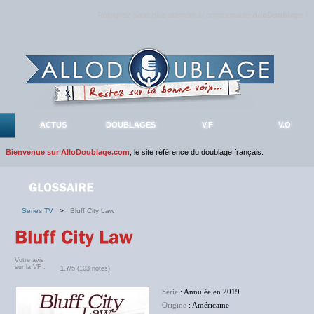
Rejoignez sans plus attendre la communauté
AlloDoublage
!
ACTUS
DOUBLAGES
V.F
V.O
Bienvenue sur AlloDoublage.com
, le site référence du doublage français.
Series TV
>
Bluff City Law
Votre avis
sur la VF :
1.7
/5 (103 notes)
Série
: Annulée en 2019
Origine
: Américaine