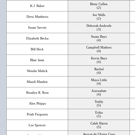
Betsy Cullen
K.J. Baker
(2)
Joe Wells
Drew Matthews
(2)
Deborah Androde
Susan Savoie
(3)
Susan Bays
Elizabeth Becka
(4)
Campbell Mathers
Bill Heck
(4)
Kevin Bays
Blair Jasin
(4)
Rachel
Wendie Malick
(4)
Maya Little
Mandi Masden
(4)
Journaliste
Rosalyn R. Ross
(4)
Teddy
Alex Phipps
(5)
Erika
Priah Ferguson
(5)
Caleb Harris
Lee Spencer
(5)
Avocat de l'Army Corp