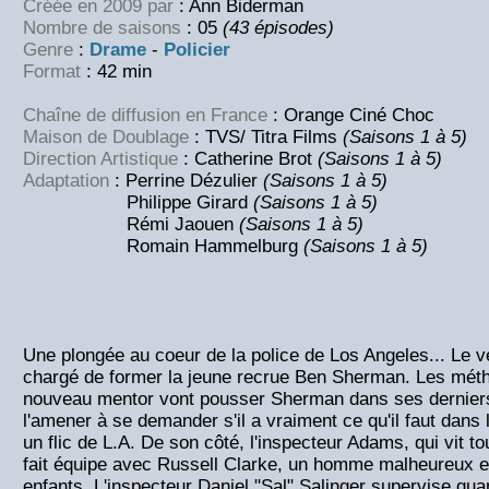
Créée en 2009 par
: Ann Biderman
Nombre de saisons
: 05
(43 épisodes)
Genre
:
Drame
-
Policier
Format
: 42 min
Chaîne de diffusion en France
: Orange Ciné Choc
Maison de Doublage
: TVS/ Titra Films
(Saisons 1 à 5)
Direction Artistique
: Catherine Brot
(Saisons 1 à 5)
Adaptation
: Perrine Dézulier
(Saisons 1 à 5)
Philippe Girard
(Saisons 1 à 5)
Rémi Jaouen
(Saisons 1 à 5)
Romain Hammelburg
(Saisons 1 à 5)
Une plongée au coeur de la police de Los Angeles... Le 
chargé de former la jeune recrue Ben Sherman. Les mét
nouveau mentor vont pousser Sherman dans ses dernier
l'amener à se demander s'il a vraiment ce qu'il faut dans 
un flic de L.A. De son côté, l'inspecteur Adams, qui vit t
fait équipe avec Russell Clarke, un homme malheureux 
enfants. L'inspecteur Daniel "Sal" Salinger supervise quan