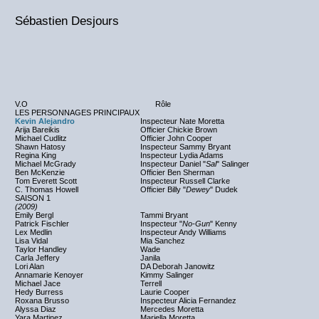
Sébastien Desjours
V.O
Rôle
LES PERSONNAGES PRINCIPAUX
Kevin Alejandro
Inspecteur Nate Moretta
Arija Bareikis
Officier Chickie Brown
Michael Cudlitz
Officier John Cooper
Shawn Hatosy
Inspecteur Sammy Bryant
Regina King
Inspecteur Lydia Adams
Michael McGrady
Inspecteur Daniel "
Sal
" Salinger
Ben McKenzie
Officier Ben Sherman
Tom Everett Scott
Inspecteur Russell Clarke
C. Thomas Howell
Officier Billy "
Dewey
" Dudek
SAISON 1
(2009)
Emily Bergl
Tammi Bryant
Patrick Fischler
Inspecteur "
No-Gun
" Kenny
Lex Medlin
Inspecteur Andy Williams
Lisa Vidal
Mia Sanchez
Taylor Handley
Wade
Carla Jeffery
Janila
Lori Alan
DA Deborah Janowitz
Annamarie Kenoyer
Kimmy Salinger
Michael Jace
Terrell
Hedy Burress
Laurie Cooper
Roxana Brusso
Inspecteur Alicia Fernandez
Alyssa Diaz
Mercedes Moretta
Yara Martinez
Mariella Moretta