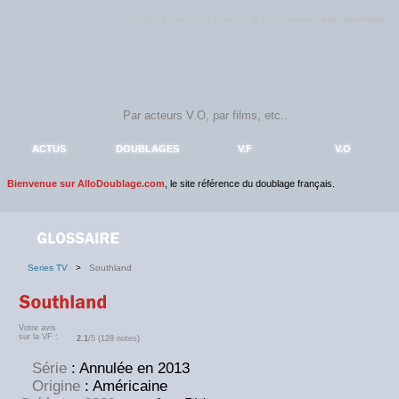
Rejoignez sans plus attendre la communauté
AlloDoublage
!
ACTUS
DOUBLAGES
V.F
V.O
Bienvenue sur AlloDoublage.com
, le site référence du doublage français.
Series TV
>
Southland
Votre avis
sur la VF :
2.1
/5 (128 notes)
Série
: Annulée en 2013
Origine
: Américaine