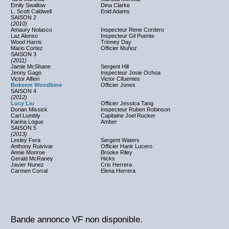
Emily Swallow
Dina Clarke
L. Scott Caldwell
Enid Adams
SAISON 2
(2010)
Amaury Nolasco
Inspecteur Rene Cordero
Laz Alonso
Inspecteur Gil Puente
Wood Harris
Trinney Day
Mario Cortez
Officier Muñoz
SAISON 3
(2011)
Jamie McShane
Sergent Hill
Jenny Gago
Inspecteur Josie Ochoa
Victor Alfieri
Victor Cifuentes
Bokeem Woodbine
Officier Jones
SAISON 4
(2012)
Lucy Liu
Officier Jessica Tang
Dorian Missick
Inspecteur Ruben Robinson
Carl Lumbly
Capitaine Joel Rucker
Karina Logue
Amber
SAISON 5
(2013)
Lesley Fera
Sergent Waters
Anthony Ruivivar
Officier Hank Lucero
Annie Monroe
Brooke Riley
Gerald McRaney
Hicks
Javier Nunez
Cris Herrera
Carmen Corral
Elena Herrera
Bande annonce VF non disponible.