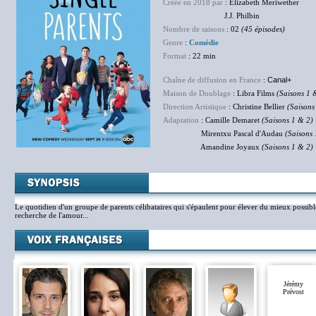
Créée en 2018 par
: Elizabeth Meriwether
J.J. Philbin
Nombre de saisons
: 02
(45 épisodes)
Genre
:
Comédie
Format
: 22 min
Chaîne de diffusion en France
:
Canal+
Maison de Doublage
: Libra Films
(Saisons 1 
Direction Artistique
: Christine Bellier
(Saisons
Adaptation
: Camille Demaret
(Saisons 1 & 2)
Mirentxu Pascal d'Audau
(Saisons 
Amandine Joyaux
(Saisons 1 & 2)
Le quotidien d'un groupe de parents célibataires qui s'épaulent pour élever du mieux possible
recherche de l'amour...
Jérémy
Prévost