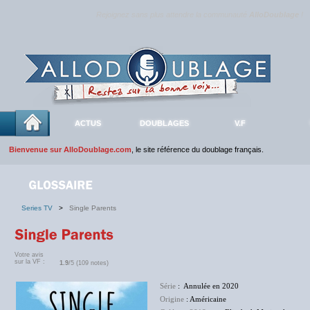
Rejoignez sans plus attendre la communauté
AlloDoublage
!
ACTUS
DOUBLAGES
V.F
Bienvenue sur AlloDoublage.com
, le site référence du doublage français.
Series TV
>
Single Parents
Votre avis
sur la VF :
1.9
/5 (109 notes)
Série
: Annulée en 2020
Origine
: Américaine