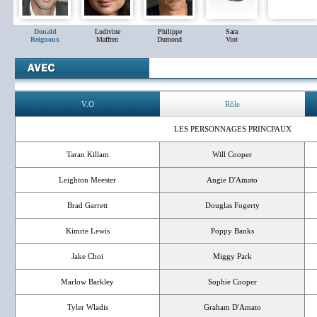
Donald
Ludivine
Philippe
Sara
Reignoux
Maffren
Dumond
Viot
V.O
Rôle
LES PERSONNAGES PRINCPAUX
Taran Killam
Will Cooper
Leighton Meester
Angie D'Amato
Brad Garrett
Douglas Fogerty
Kimrie Lewis
Poppy Banks
Jake Choi
Miggy Park
Marlow Barkley
Sophie Cooper
Tyler Wladis
Graham D'Amato