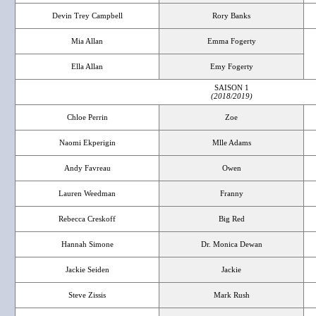
Devin Trey Campbell
Rory Banks
Mia Allan
Emma Fogerty
Ella Allan
Emy Fogerty
SAISON 1
(2018/2019)
Chloe Perrin
Zoe
Naomi Ekperigin
Mlle Adams
Andy Favreau
Owen
Lauren Weedman
Franny
Rebecca Creskoff
Big Red
Hannah Simone
Dr. Monica Dewan
Jackie Seiden
Jackie
Steve Zissis
Mark Rush