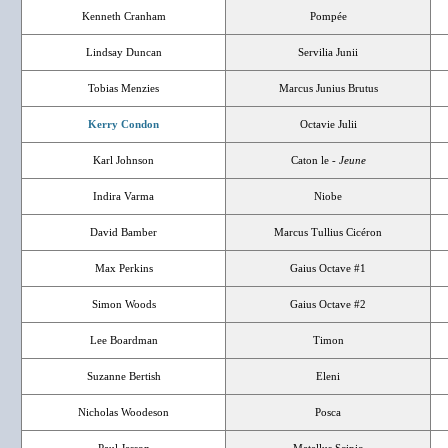
Kenneth Cranham
Pompée
Lindsay Duncan
Servilia Junii
Tobias Menzies
Marcus Junius Brutus
Kerry Condon
Octavie Julii
Karl Johnson
Caton le -
Jeune
Indira Varma
Niobe
David Bamber
Marcus Tullius Cicéron
Max Perkins
Gaius Octave #1
Simon Woods
Gaius Octave #2
Lee Boardman
Timon
Suzanne Bertish
Eleni
Nicholas Woodeson
Posca