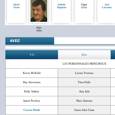
Alexis
Juliette
Edgar
José
Victor
Degenne
Givry
Luccioni
Marc
Alfos
V.O
Rôle
LES PERSONNAGES PRINCIPAUX
Kevin McKidd
Lucius Vorenus
Ray Stevenson
Titus Pullo
Polly Walker
Atia Julii
James Purefoy
Marc Antoine
Ciarán Hinds
Gaius Jules César