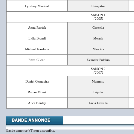
Lyndsey Marshal
Cléopâtre
SAISON 1
(2005)
Anna Patrick
Cornelia
Lidia Biondi
Merula
Michael Nardone
Mascius
Enzo Cilenti
Evander Pulchio
SAISON 2
(2007)
Daniel Cerqueira
Memmio
Ronan Vibert
Lépide
Alice Henley
Livia Drusilla
Bande annonce VF non disponible.