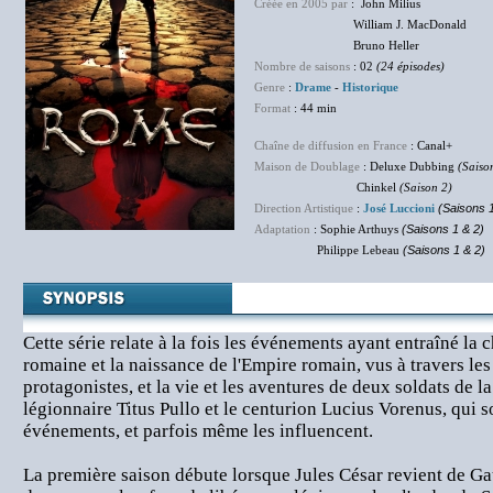
Créée en 2005 par
: John Milius
William J. MacDonald
Bruno Heller
Nombre de saisons
: 02
(24 épisodes)
Genre
:
Drame
-
Historique
Format
: 44 min
Chaîne de diffusion en France
: Canal+
Maison de Doublage
: Deluxe Dubbing
(Saiso
Chinkel
(Saison 2)
Direction Artistique
:
José Luccioni
(Saisons 1
Adaptation
: Sophie Arthuys
(Saisons 1 & 2)
Philippe Lebeau
(Saisons 1 & 2)
Cette série relate à la fois les événements ayant entraîné la
romaine et la naissance de l'Empire romain, vus à travers le
protagonistes, et la vie et les aventures de deux soldats de l
légionnaire Titus Pullo et le centurion Lucius Vorenus, qui 
événements, et parfois même les influencent.
La première saison débute lorsque Jules César revient de Ga