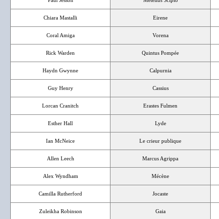
Paul Jesson
Metellus Scipio
Chiara Mastalli
Eirene
Coral Amiga
Vorena
Rick Warden
Quintus Pompée
Haydn Gwynne
Calpurnia
Guy Henry
Cassius
Lorcan Cranitch
Erastes Fulmen
Esther Hall
Lyde
Ian McNeice
Le crieur publique
Allen Leech
Marcus Agrippa
Alex Wyndham
Mécène
Camilla Rutherford
Jocaste
Zuleikha Robinson
Gaia