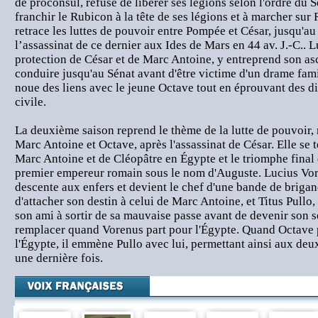
de proconsul, refuse de libérer ses légions selon l'ordre du Sé
franchir le Rubicon à la tête de ses légions et à marcher sur 
retrace les luttes de pouvoir entre Pompée et César, jusqu'au
l’assassinat de ce dernier aux Ides de Mars en 44 av. J.-C.. 
protection de César et de Marc Antoine, y entreprend son asc
conduire jusqu'au Sénat avant d'être victime d'un drame famil
noue des liens avec le jeune Octave tout en éprouvant des dif
civile.
La deuxième saison reprend le thème de la lutte de pouvoir, m
Marc Antoine et Octave, après l'assassinat de César. Elle se 
Marc Antoine et de Cléopâtre en Égypte et le triomphe final 
premier empereur romain sous le nom d'Auguste. Lucius Vor
descente aux enfers et devient le chef d'une bande de brigan
d'attacher son destin à celui de Marc Antoine, et Titus Pullo
son ami à sortir de sa mauvaise passe avant de devenir son s
remplacer quand Vorenus part pour l'Égypte. Quand Octave 
l'Égypte, il emmène Pullo avec lui, permettant ainsi aux deu
une dernière fois.