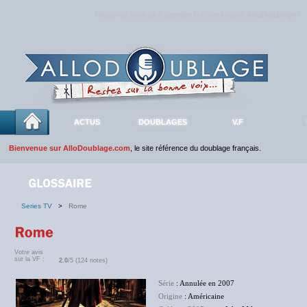
Rejoignez sans plus attendre la communauté
AlloDoublage
!
ACTUS
DOUBLAGES
V.F
Bienvenue sur AlloDoublage.com
, le site référence du doublage français.
Series TV
>
Rome
Votre avis
sur la VF :
2.0
/5 (124 notes)
Série
: Annulée en 2007
Origine
: Américaine