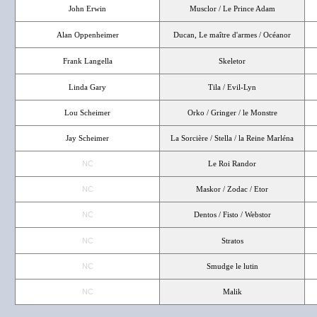
John Erwin
Musclor / Le Prince Adam
Alan Oppenheimer
Ducan, Le maître d'armes / Océanor
Frank Langella
Skeletor
Linda Gary
Tila / Evil-Lyn
Lou Scheimer
Orko / Gringer / le Monstre
Jay Scheimer
La Sorcière / Stella / la Reine Marléna
NC
Le Roi Randor
NC
Maskor / Zodac / Etor
NC
Dentos / Fisto / Webstor
NC
Stratos
NC
Smudge le lutin
NC
Malik