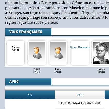
récitant la formule « Par le pouvoir du Crâne ancestral, je dé
puissante ! », Adam se transforme en Musclor, l'homme le plu
à Kringer, son tigre domestique, il devient le Tigre de comba
d'armes (qui partage son secret), Tila et ses autres alliés, Mu
régner la justice sur la planète.
Philippe
Gérard Hernandez
Ogouz
Albert
Pascal
Jacques
Augier
Racan
Ferrière
V.O
Rôle
LES PERSONNAGES PRINCIPAUX