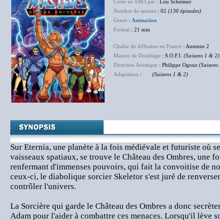
Créée en 1983 par
: Lou Scheimer
Nombre de saisons
: 02
(130 épisodes)
Genre
:
Animation
Format
: 21 min
Chaîne de diffusion en France
: Antenne 2
Maison de Doublage
: S.O.F.I.
(Saisons 1 & 2)
Direction Artistique
: Philippe Ogouz
(Saisons
Adaptation
:
NC
(Saisons 1 & 2)
Sur Eternia, une planète à la fois médiévale et futuriste où s
vaisseaux spatiaux, se trouve le Château des Ombres, une fo
renfermant d'immenses pouvoirs, qui fait la convoitise de n
ceux-ci, le diabolique sorcier Skeletor s'est juré de renverse
contrôler l'univers.
La Sorcière qui garde le Château des Ombres a donc secrète
Adam pour l'aider à combattre ces menaces. Lorsqu'il lève 