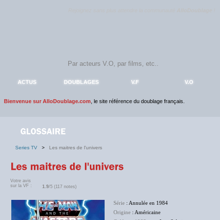
Rejoignez sans plus attendre la communauté
AlloDoublage
!
ACTUS
DOUBLAGES
V.F
V.O
Bienvenue sur AlloDoublage.com
, le site référence du doublage français.
Series TV
>
Les maitres de l'univers
Votre avis
sur la VF :
1.9
/5 (117 notes)
Série
: Annulée en 1984
Origine
: Américaine