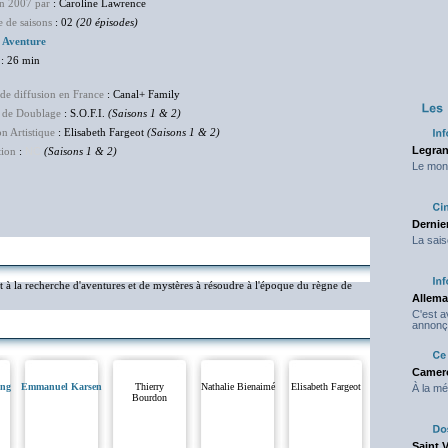
en 2007 par
: Caroline Lawrence
 de saisons
: 02
(20 épisodes)
:
Aventure
: 26 min
de diffusion en France
: Canal+ Family
 de Doublage
: S.O.F.I.
(Saisons 1 & 2)
on Artistique
: Elisabeth Fargeot
(Saisons 1 & 2)
Legran
tion
:
NC
(Saisons 1 & 2)
Le mond
Dernier
La sais
t à la recherche d'aventures et de mystères à résoudre à l'époque du règne de
Allema
C'est 
annonç
Camero
ang
Emmanuel Karsen
Thierry
Nathalie Bienaimé
Elisabeth Fargeot
À la mé
Bourdon
Saint 