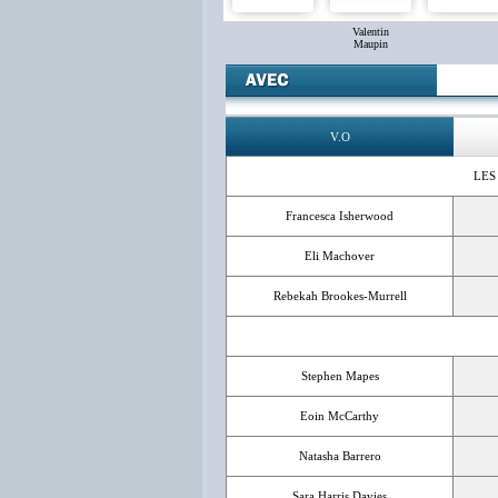
Valentin
Maupin
V.O
LES
Francesca Isherwood
Eli Machover
Rebekah Brookes-Murrell
Stephen Mapes
Eoin McCarthy
Natasha Barrero
Sara Harris Davies