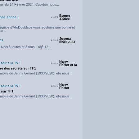
our du 14 Février 2024, Cupidon nous...
Bonne
01/01/2024
Annee
'équipe d'AlloDoublage vous souhaite une bonne et
e...
Joyeux
24/12/2023
Noel 2023
Noël à toutes et à tous! Déjà 12...
Harry
31/10/2023
Potter et la
e des secrets sur TF1
moire de Jenny Gérard (1933/2020), elle nous...
Harry
23/10/2023
Potter
t sur TF1
moire de Jenny Gérard (1933/2020), elle nous...