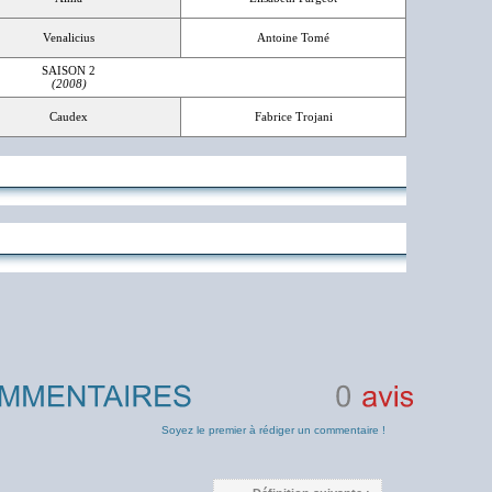
Venalicius
Antoine Tomé
SAISON 2
(2008)
Caudex
Fabrice Trojani
0
avis
Soyez le premier à rédiger un commentaire !