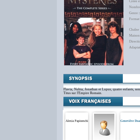
Créée 
Nombre
Genre
Format
Chaîne 
Maison
Directi
Adapta
Flavia, Nubia, Jonathan et Lupus, quatre enfants, son
Titus sur l'Empire Romain.
Alexia Papineschi
Geneviève Do