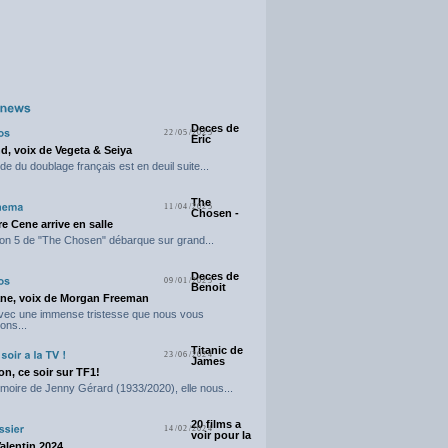
Deces de
22/05/2025
Eric
d, voix de Vegeta & Seiya
e du doublage français est en deuil suite...
The
11/04/2025
Chosen -
e Cene arrive en salle
on 5 de "The Chosen" débarque sur grand...
Deces de
09/01/2025
Benoit
ne, voix de Morgan Freeman
avec une immense tristesse que nous vous
ons...
Titanic de
23/06/2024
James
n, ce soir sur TF1!
moire de Jenny Gérard (1933/2020), elle nous...
20 films a
14/02/2024
voir pour la
Valentin 2024