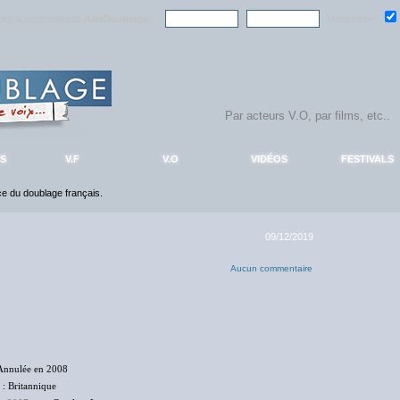
ndre la communauté
AlloDoublage
!
Mémoriser :
S
V.F
V.O
VIDÉOS
FESTIVALS
nce du doublage français.
09/12/2019
Aucun commentaire
Annulée en 2008
: Britannique