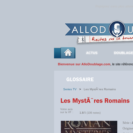
Rejoignez sans plus atte
ACTUS
DOUBLAGE
Bienvenue sur AlloDoublage.com
, le site référe
Series TV
>
Les MystÃ¨res Romains
Votre avis
sur la VF :
1.8
/5 (106 notes)
Série
: 
Origine