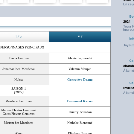
En ce j
2024!
Toute l
heureus
Rôle
V.F
Joyeux 
 PERSONNAGES PRINCIPAUX
Flavia Gemina
Alexia Papineschi
chambr
Jonathan ben Mordecai
Valentin Maupin
À la mé
Nubia
Geneviève Doang
revien
SAISON 1
(2007)
À la mé
Mordecai ben Ezra
Emmanuel Karsen
Marcus Flavius Geminus/
Thierry Bourdon
Gaius Flavius Geminus
Miriam bat Mordecai
Nathalie Bienaimé
Alma
Elisabeth Fargeot