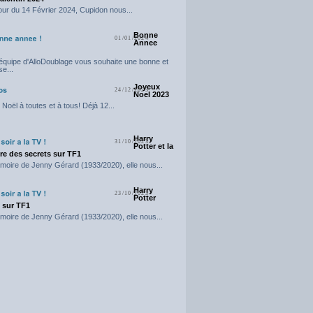
our du 14 Février 2024, Cupidon nous...
Bonne
01/01/2024
Annee
'équipe d'AlloDoublage vous souhaite une bonne et
e...
Joyeux
24/12/2023
Noel 2023
Noël à toutes et à tous! Déjà 12...
Harry
31/10/2023
Potter et la
e des secrets sur TF1
moire de Jenny Gérard (1933/2020), elle nous...
Harry
23/10/2023
Potter
t sur TF1
moire de Jenny Gérard (1933/2020), elle nous...