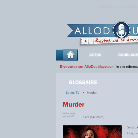
Rejoignez sans plus atte
ACTUS
DOUBLAGE
Bienvenue sur AlloDoublage.com
, le site référe
Series TV
>
Murder
Votre avis
sur la VF :
2.2
/5 (142 notes)
Série
: 
Origine