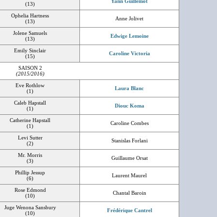
Yann Guillemot
(13)
Ophelia Hartness
Anne Jolivet
(13)
Jolene Samuels
Edwige Lemoine
(13)
Emily Sinclair
Caroline Victoria
(15)
SAISON 2
(2015/2016)
Eve Rothlow
Laura Blanc
(1)
Caleb Hapstall
Diouc Koma
(1)
Catherine Hapstall
Caroline Combes
(1)
Levi Sutter
Stanislas Forlani
(2)
Mr. Morris
Guillaume Orsat
(3)
Phillip Jessup
Laurent Maurel
(6)
Rose Edmond
Chantal Baroin
(10)
Juge Wenona Sansbury
Frédérique Cantrel
(10)