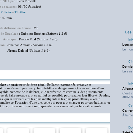
en 2014 par
: Peter Nowalk
 de saisons
: 06
(90 épisodes)
:
Policier
-
Thriller
: 42 min
de diffusion en France
: M6
 de Doublage
: Dubbing Brothers
(Saisons 1 à 6)
on Artistique
: Pascale Vital
(Saisons 1 à 6)
Legran
tion
: Jonathan Amram
(Saisons 1 à 6)
Le mond
ome Dalotel
(Saisons 1 à 6)
Dernier
La sais
chez un professeur de droit pénal. Brillante, passionnée, créative et
i on ne s'attend pas : sexy, imprévisible et dangereuse. Que ce soit lors d’un
Allema
yable. Avocate de la défense, elle représente les criminels, des plus violents
C'est 
est de faire presque tout ce qui lui est possible pour gagner leur liberté. De plus,
annonç
 qui se révèlent être les plus intelligents et les plus prometteurs, à venir
nalise est l'occasion d'une vie, celle qui peut tout changer pour ces étudiants, et
 lorsqu’ils se retrouvent impliqués dans un assassinat qui fera vibrer toute
Camero
À la mé
Saint 