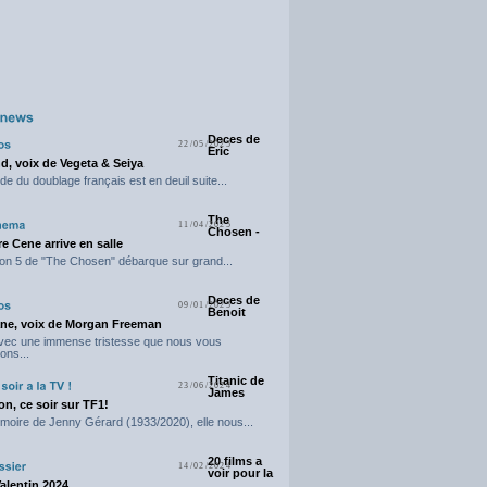
Deces de
22/05/2025
Eric
d, voix de Vegeta & Seiya
e du doublage français est en deuil suite...
The
11/04/2025
Chosen -
e Cene arrive en salle
on 5 de "The Chosen" débarque sur grand...
Deces de
09/01/2025
Benoit
ne, voix de Morgan Freeman
avec une immense tristesse que nous vous
ons...
Titanic de
23/06/2024
James
n, ce soir sur TF1!
moire de Jenny Gérard (1933/2020), elle nous...
20 films a
14/02/2024
voir pour la
Valentin 2024