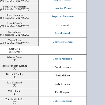
(90 épisodes - 2014/2020)
Bonnie Winterbottom
Caroline Pascal
(90 épisodes - 2014/2020)
Oliver Hampton
Stéphane Fourreau
(82 épisodes - 2014/2020)
Laurel Castillo
Sylvie Jacob
(78 épisodes - 2014/2020)
Wes Gibbins
Pascal Nowak
(49 épisodes - 2014/2020)
Tegan Price
Charlotte Correa
(40 épisodes - 2014/2020)
SAISON 1
(2014/2015)
Rebecca Sutter
Jessica Monceau
(1)
Professeur Sam Keating
Pascal Germain
(1)
Griffin O'Reilly
Taric Méhani
(1)
Lila Stangard
Cindy Lemineur
(1)
Mlle Chapin
Elsa Bougerie
(1)
DA Wendy Parks
Juliette Degenne
(3)