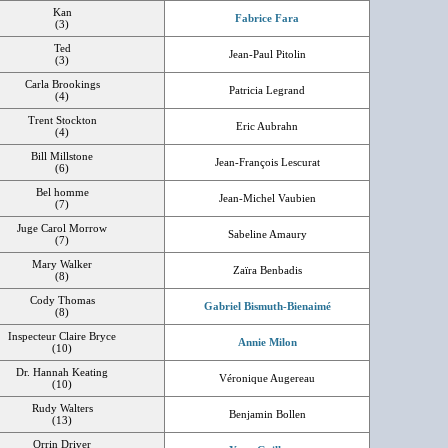
Kan
Fabrice Fara
(3)
Ted
Jean-Paul Pitolin
(3)
Carla Brookings
Patricia Legrand
(4)
Trent Stockton
Eric Aubrahn
(4)
Bill Millstone
Jean-François Lescurat
(6)
Bel homme
Jean-Michel Vaubien
(7)
Juge Carol Morrow
Sabeline Amaury
(7)
Mary Walker
Zaïra Benbadis
(8)
Cody Thomas
Gabriel Bismuth-Bienaimé
(8)
Inspecteur Claire Bryce
Annie Milon
(10)
Dr. Hannah Keating
Véronique Augereau
(10)
Rudy Walters
Benjamin Bollen
(13)
Orrin Driver