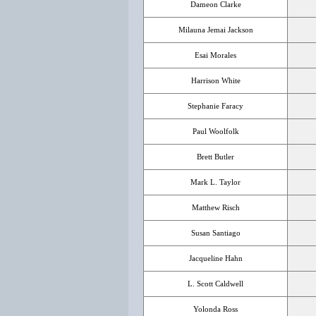
Dameon Clarke
Milauna Jemai Jackson
Esai Morales
Harrison White
Stephanie Faracy
Paul Woolfolk
Brett Butler
Mark L. Taylor
Matthew Risch
Susan Santiago
Jacqueline Hahn
L. Scott Caldwell
Yolonda Ross