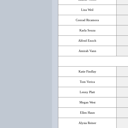
Liza Weil
Conrad Ricamora
Karla Souza
Alfred Enoch
Amirah Vann
Katie Findlay
Tom Verica
Lenny Platt
Megan West
Ellen Haun
Alysia Reiner