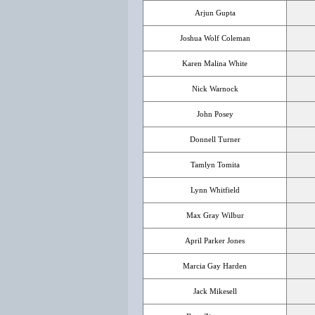
Arjun Gupta
Joshua Wolf Coleman
Karen Malina White
Nick Warnock
John Posey
Donnell Turner
Tamlyn Tomita
Lynn Whitfield
Max Gray Wilbur
April Parker Jones
Marcia Gay Harden
Jack Mikesell