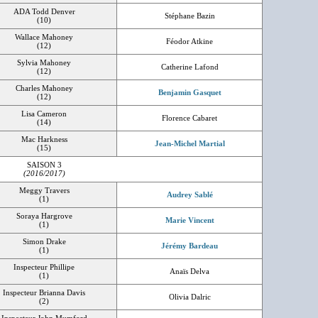
ADA Todd Denver
Stéphane Bazin
(10)
Wallace Mahoney
Féodor Atkine
(12)
Sylvia Mahoney
Catherine Lafond
(12)
Charles Mahoney
Benjamin Gasquet
(12)
Lisa Cameron
Florence Cabaret
(14)
Mac Harkness
Jean-Michel Martial
(15)
SAISON 3
(2016/2017)
Meggy Travers
Audrey Sablé
(1)
Soraya Hargrove
Marie Vincent
(1)
Simon Drake
Jérémy Bardeau
(1)
Inspecteur Phillipe
Anaïs Delva
(1)
Inspecteur Brianna Davis
Olivia Dalric
(2)