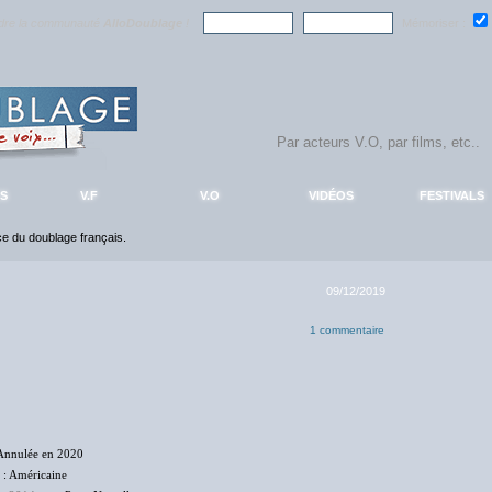
ndre la communauté
AlloDoublage
!
Mémoriser :
S
V.F
V.O
VIDÉOS
FESTIVALS
nce du doublage français.
09/12/2019
1 commentaire
Annulée en 2020
: Américaine