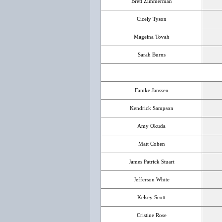
Brett Zimmerman
Cicely Tyson
Mageina Tovah
Sarah Burns
Famke Janssen
Kendrick Sampson
Amy Okuda
Matt Cohen
James Patrick Stuart
Jefferson White
Kelsey Scott
Cristine Rose