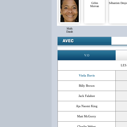
Gilles
Sébastien Desjo
Morvan
Maïk
Darah
V.O
LES
Viola Davis
Billy Brown
Jack Falahee
Aja Naomi King
Matt McGorry
Charlie Weber