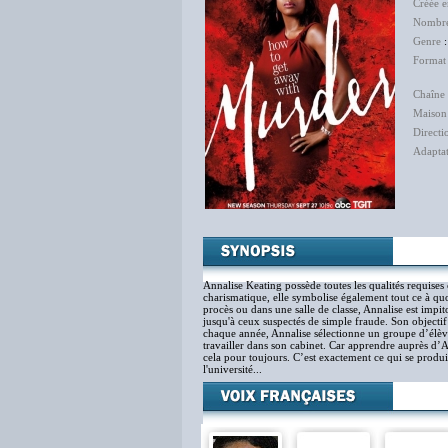
Créée 
Nombre
Genre
Format
Chaîne 
Maison
Directi
Adapta
Jér
Annalise Keating possède toutes les qualités requises 
charismatique, elle symbolise également tout ce à quo
procès ou dans une salle de classe, Annalise est impito
jusqu'à ceux suspectés de simple fraude. Son objectif 
chaque année, Annalise sélectionne un groupe d’élèves,
travailler dans son cabinet. Car apprendre auprès d’An
cela pour toujours. C’est exactement ce qui se produit
l'université...