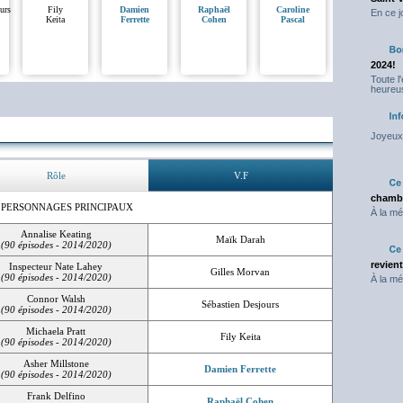
urs
Fily
Damien
Raphaël
Caroline
En ce j
Keita
Ferrette
Cohen
Pascal
2024!
Toute l
heureus
Joyeux 
Rôle
V.F
chambr
 PERSONNAGES PRINCIPAUX
À la mé
Annalise Keating
Maïk Darah
(90 épisodes - 2014/2020)
revien
Inspecteur Nate Lahey
Gilles Morvan
(90 épisodes - 2014/2020)
À la mé
Connor Walsh
Sébastien Desjours
(90 épisodes - 2014/2020)
Michaela Pratt
Fily Keita
(90 épisodes - 2014/2020)
Asher Millstone
Damien Ferrette
(90 épisodes - 2014/2020)
Frank Delfino
Raphaël Cohen