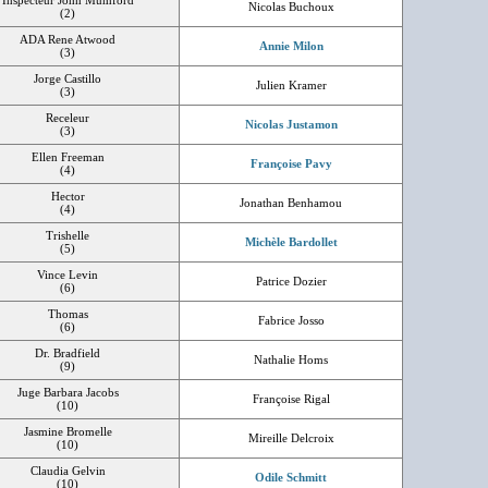
Inspecteur John Mumford
Nicolas Buchoux
(2)
ADA Rene Atwood
Annie Milon
(3)
Jorge Castillo
Julien Kramer
(3)
Receleur
Nicolas Justamon
(3)
Ellen Freeman
Françoise Pavy
(4)
Hector
Jonathan Benhamou
(4)
Trishelle
Michèle Bardollet
(5)
Vince Levin
Patrice Dozier
(6)
Thomas
Fabrice Josso
(6)
Dr. Bradfield
Nathalie Homs
(9)
Juge Barbara Jacobs
Françoise Rigal
(10)
Jasmine Bromelle
Mireille Delcroix
(10)
Claudia Gelvin
Odile Schmitt
(10)