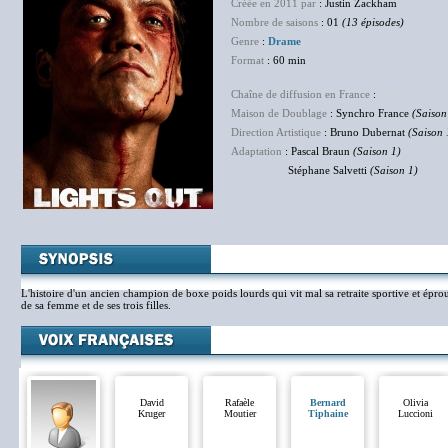
Créée en 2011 par
: Justin Zackham
Nombre de saisons
: 01
(13 épisodes)
Genre
:
Drame
Format
: 60 min
Chaîne de diffusion en France
:
NC
Maison de Doublage
: Synchro France
(Saison
Direction Artistique
: Bruno Dubernat
(Saison 
Adaptation
: Pascal Braun
(Saison 1)
Stéphane Salvetti
(Saison 1)
L'histoire d'un ancien champion de boxe poids lourds qui vit mal sa retraite sportive et épro
de sa femme et de ses trois filles.
David
Rafaèle
Bernard
Olivia
Kruger
Moutier
Tiphaine
Luccioni