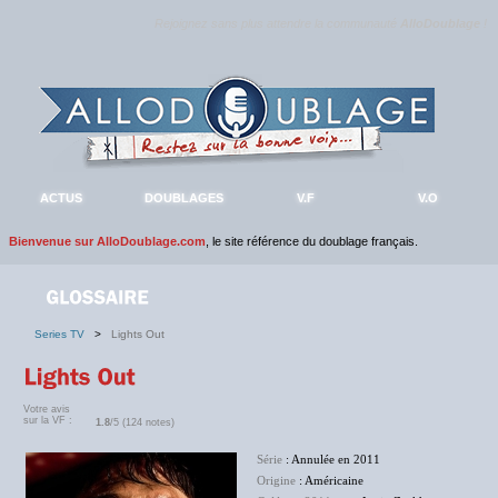
Rejoignez sans plus attendre la communauté
AlloDoublage
!
ACTUS
DOUBLAGES
V.F
V.O
Bienvenue sur AlloDoublage.com
, le site référence du doublage français.
Series TV
>
Lights Out
Votre avis
sur la VF :
1.8
/5 (124 notes)
Série
: Annulée en 2011
Origine
: Américaine