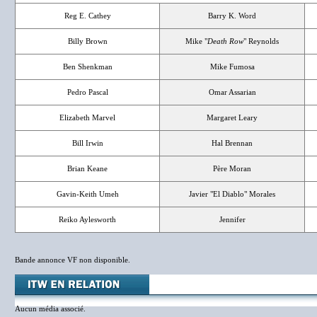
Reg E. Cathey
Barry K. Word
Billy Brown
Mike "
Death Row
" Reynolds
Ben Shenkman
Mike Fumosa
Pedro Pascal
Omar Assarian
Elizabeth Marvel
Margaret Leary
Bill Irwin
Hal Brennan
Brian Keane
Père Moran
Gavin-Keith Umeh
Javier "El Diablo" Morales
Reiko Aylesworth
Jennifer
Bande annonce VF non disponible.
Aucun média associé.