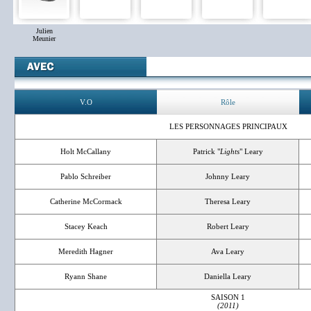
Julien
Meunier
V.O
Rôle
LES PERSONNAGES PRINCIPAUX
Holt McCallany
Patrick "
Lights
" Leary
Pablo Schreiber
Johnny Leary
Catherine McCormack
Theresa Leary
Stacey Keach
Robert Leary
Meredith Hagner
Ava Leary
Ryann Shane
Daniella Leary
SAISON 1
(2011)