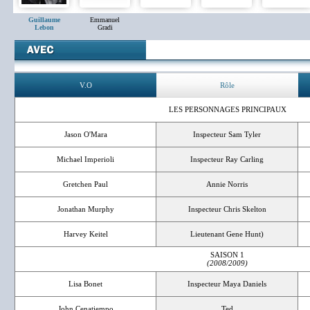
Guillaume
Emmanuel
Lebon
Gradi
V.O
Rôle
LES PERSONNAGES PRINCIPAUX
Jason O'Mara
Inspecteur Sam Tyler
Michael Imperioli
Inspecteur Ray Carling
Gretchen Paul
Annie Norris
Jonathan Murphy
Inspecteur Chris Skelton
Harvey Keitel
Lieutenant Gene Hunt)
SAISON 1
(2008/2009)
Lisa Bonet
Inspecteur Maya Daniels
John Cenatiempo
Ted