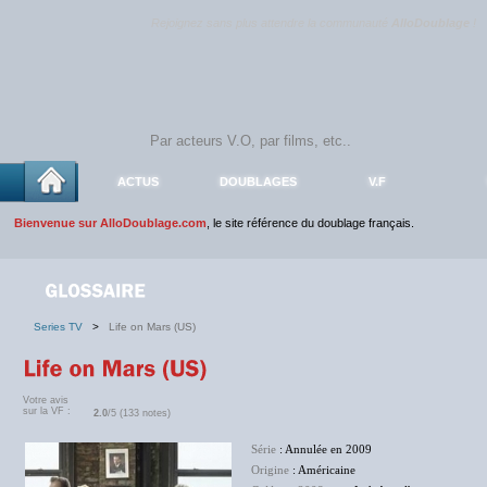
Rejoignez sans plus attendre la communauté
AlloDoublage
!
ACTUS
DOUBLAGES
V.F
Bienvenue sur AlloDoublage.com
, le site référence du doublage français.
Series TV
>
Life on Mars (US)
Votre avis
sur la VF :
2.0
/5 (133 notes)
Série
: Annulée en 2009
Origine
: Américaine