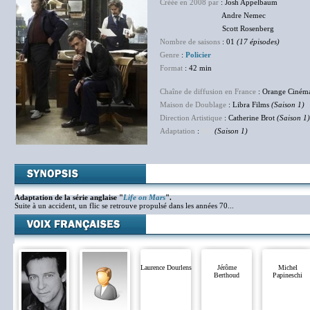
Créée en 2008 par
: Josh Appelbaum
Andre Nemec
Scott Rosenberg
Nombre de saisons
: 01
(17 épisodes)
Genre
:
Policier
Format
: 42 min
Chaîne de diffusion en France
: Orange Ciném
Maison de Doublage
: Libra Films
(Saison 1)
Direction Artistique
: Catherine Brot
(Saison 1)
Adaptation
:
NC
(Saison 1)
Adaptation de la série anglaise "
Life on Mars
".
Suite à un accident, un flic se retrouve propulsé dans les années 70...
Laurence Dourlens
Jérôme
Michel
Berthoud
Papineschi