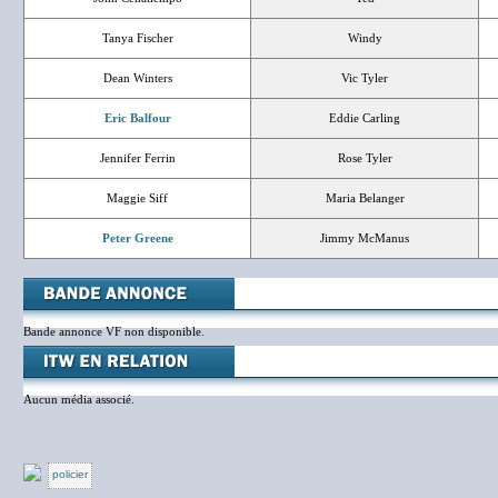
Tanya Fischer
Windy
Dean Winters
Vic Tyler
Eric Balfour
Eddie Carling
Jennifer Ferrin
Rose Tyler
Maggie Siff
Maria Belanger
Peter Greene
Jimmy McManus
Bande annonce VF non disponible.
Aucun média associé.
policier