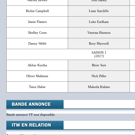
Warren Brown
Tom Bailey
Richie Campbell
Liam Sutcliffe
Jamie Flatters
Luke Earlham
Shelley Conn
Vanessa Harmon
Danny Webb
Rory Maxwell
SAISON 1
(2017)
Akbar Kurtha
Birav Suri
Oliver Maltman
Nick Piller
Tsion Habte
Makeda Kidane
Bande annonce VF non disponible.