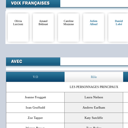
Olivia
Arnaud
Caroline
Julien
Daniel
Luccioni
Bédouet
Mozzone
Allouf
Lobé
V.O
Rôle
LES PERSONNAGES PRINCIPAUX
Joanne Froggatt
Laura Nielson
Ioan Gruffudd
Andrew Earlham
Zoe Tapper
Katy Sutcliffe