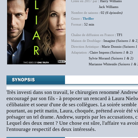
Créée en 2017 par
: Harry Williams
Jack Williams
Nombre de saisons
: 02
(6 épisodes)
Genre
:
Thriller
Format
: 52 min
Chaîne de diffusion en France
: TF1
Maison de Doublage
: Imagine
(Saisons 1 & 2
Direction Artistique
: Marie Donnio
(Saisons 1
Adaptation
: Claire Impens
(Saisons 1 & 2)
Sylvie Morand
(Saisons 1 & 2)
Marianne Whiteside
(Saisons 1 & 
Très investi dans son travail, le chirurgien renommé Andrew
encouragé par son fils - à proposer un rencard à Laura Niel
célibataire et soeur d'une de ses collègues. La soirée semble 
pourtant, au petit matin, Laura, choquée, prétend avoir été vi
présager un tel drame. Andrew, surpris par les accusations,
Lequel des deux ment ? Une chose est sûre, l'affaire va avoi
l'entourage respectif des deux intéressés.