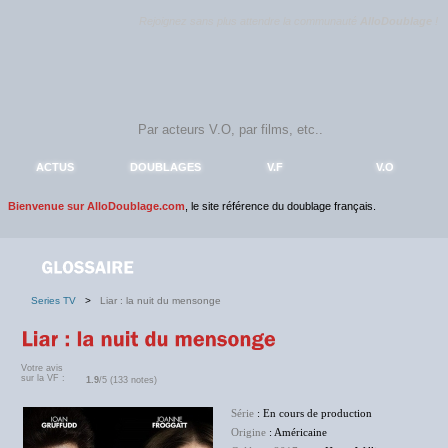
Rejoignez sans plus attendre la communauté
AlloDoublage
!
ACTUS
DOUBLAGES
V.F
V.O
Bienvenue sur AlloDoublage.com
, le site référence du doublage français.
Series TV
>
Liar : la nuit du mensonge
Votre avis
sur la VF :
1.9
/5 (133 notes)
Série
: En cours de production
Origine
: Américaine