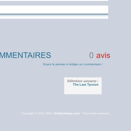
0
avis
Soyez le premier à rédiger un commentaire !
Définition suivante :
The Last Tycoon
Copyright © 2011-2021
AlloDoublage.com
- Tous droits réservés