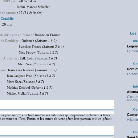
en 2009 par
: Jeff Schaffer
kie Marcus Schaffer
 de saisons
: 07
(84 épisodes)
:
Comédie
: 26 min
de diffusion en France
:
Inédite en France
 de Doublage
: Dulcinéa
(Saisons 1 à 2)
Legran
nchro France
(Saisons 3 à 4)
Le mond
ce Fellow
(Saisons 5 à 7)
on Artistique
: Erik Colin
(Saisons 1 à 2)
rc Saez
(Saisons 3 à 7)
Dernier
tion
: Jean-Yves Jaudeau
(Saisons 1 à 7)
La sais
-Jacques Pron
(Saisons 1 à 7)
rc Saez
(Saisons 1 à 7)
hias Delobel
(Saisons 1 à 7)
Allema
hel Mella
(Saisons 1 à 7)
C'est 
annonç
Camero
League" ont pris de bien mauvaises habitudes qui déplaisent fortement à leurs
commence, Pete, Ruxin et les autres doivent gérer leur passion tout en gérant
À la mé
Saint 