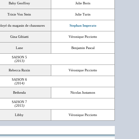
Baby Geoffrey
Julie Boris
Trixie Von Stein
Julie Turin
loyé du magasin de chaussures
Stephan Imperato
Gina Gibiatti
Véronique Picciotto
Lane
Benjamin Pascal
SAISON 5
(2013)
Rebecca Ruxin
Véronique Picciotto
SAISON 6
(2014)
Bethesda
Nicolas Justamon
SAISON 7
(2015)
Libby
Véronique Picciotto