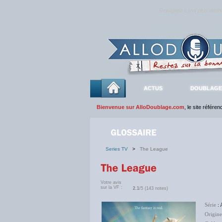
Rejoignez sans plus atte
ACTUS
DOUBLAGE
Bienvenue sur AlloDoublage.com
, le site référe
Series TV
>
The League
Votre avis
sur la VF :
2.1
/5 (143 notes)
Série
: 
Origine