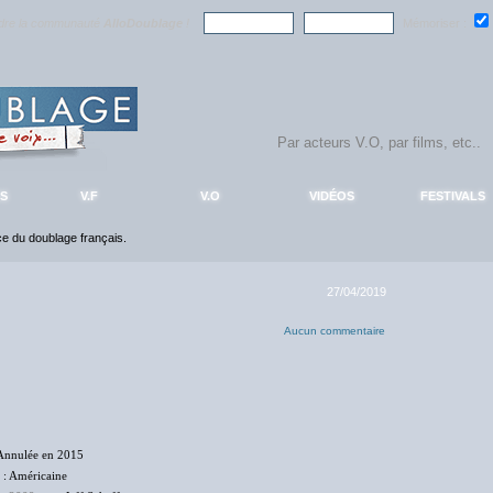
ndre la communauté
AlloDoublage
!
Mémoriser :
S
V.F
V.O
VIDÉOS
FESTIVALS
nce du doublage français.
27/04/2019
Aucun commentaire
Annulée en 2015
: Américaine