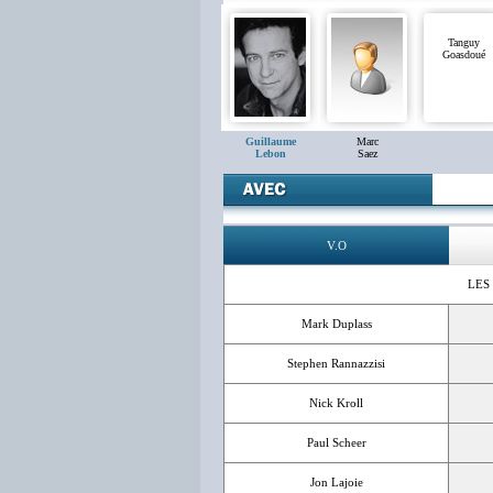
Tanguy
Goasdoué
Guillaume
Marc
Lebon
Saez
V.O
LES
Mark Duplass
Stephen Rannazzisi
Nick Kroll
Paul Scheer
Jon Lajoie