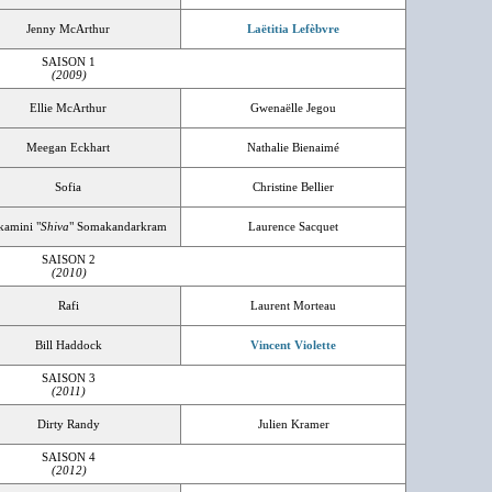
Jenny McArthur
Laëtitia Lefèbvre
SAISON 1
(2009)
Ellie McArthur
Gwenaëlle Jegou
Meegan Eckhart
Nathalie Bienaimé
Sofia
Christine Bellier
kamini "
Shiva
" Somakandarkram
Laurence Sacquet
SAISON 2
(2010)
Rafi
Laurent Morteau
Bill Haddock
Vincent Violette
SAISON 3
(2011)
Dirty Randy
Julien Kramer
SAISON 4
(2012)