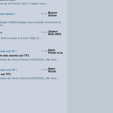
our du 14 Février 2024, Cupidon nous...
Bonne
01/01/2024
Annee
'équipe d'AlloDoublage vous souhaite une bonne et
e...
Joyeux
24/12/2023
Noel 2023
Noël à toutes et à tous! Déjà 12...
Harry
31/10/2023
Potter et la
e des secrets sur TF1
moire de Jenny Gérard (1933/2020), elle nous...
Harry
23/10/2023
Potter
t sur TF1
moire de Jenny Gérard (1933/2020), elle nous...