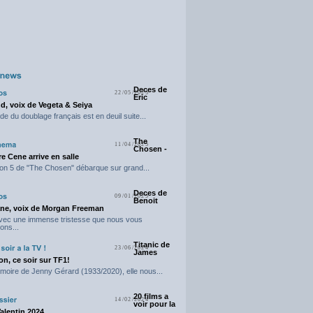
Deces de
22/05/2025
Eric
d, voix de Vegeta & Seiya
e du doublage français est en deuil suite...
The
11/04/2025
Chosen -
e Cene arrive en salle
on 5 de "The Chosen" débarque sur grand...
Deces de
09/01/2025
Benoit
ne, voix de Morgan Freeman
avec une immense tristesse que nous vous
ons...
Titanic de
23/06/2024
James
n, ce soir sur TF1!
moire de Jenny Gérard (1933/2020), elle nous...
20 films a
14/02/2024
voir pour la
Valentin 2024