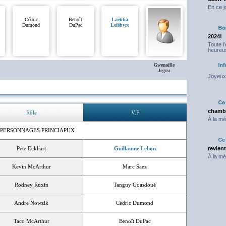
En ce j
Cédric
Benoît
Laëtitia
Dumond
DuPac
Lefèbvre
2024!
Toute l
heureus
Gwenaëlle
Jegou
Joyeux 
chambr
Rôle
V.F
À la mé
 PERSONNAGES PRINCIAPUX
Pete Eckhart
Guillaume Lebon
revien
À la mé
Kevin McArthur
Marc Saez
Rodney Ruxin
Tanguy Goasdoué
Andre Nowzik
Cédric Dumond
Taco McArthur
Benoît DuPac