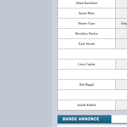
Adam Karchmer
Jayma Mays
Hunter Cope
Emp
Brooklyn Decker
Zach Woods
Lizzy Caplan
Rob Riggle
Arielle Kebbel