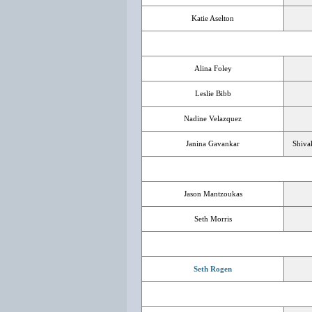
Katie Aselton
Alina Foley
Leslie Bibb
Nadine Velazquez
Janina Gavankar
Shiva
Jason Mantzoukas
Seth Morris
Seth Rogen