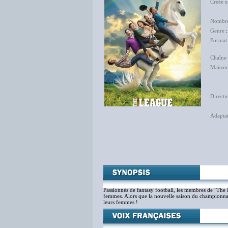
Créée 
Jac
Nombre
Genre
Format
Chaîne 
Maison
Sy
Ni
Directi
Ma
Adapta
Jean
Ma
Mat
Mic
Passionnés de fantasy football, les membres de "The 
femmes. Alors que la nouvelle saison du championnat 
leurs femmes !