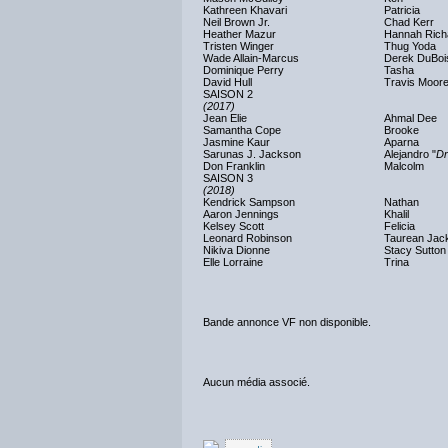
Kathreen Khavari
Patricia
Neil Brown Jr.
Chad Kerr
Heather Mazur
Hannah Rich
Tristen Winger
Thug Yoda
Wade Allain-Marcus
Derek DuBoi
Dominique Perry
Tasha
David Hull
Travis Moor
SAISON 2
(2017)
Jean Elie
Ahmal Dee
Samantha Cope
Brooke
Jasmine Kaur
Aparna
Sarunas J. Jackson
Alejandro "
Dr
Don Franklin
Malcolm
SAISON 3
(2018)
Kendrick Sampson
Nathan
Aaron Jennings
Khalil
Kelsey Scott
Felicia
Leonard Robinson
Taurean Jac
Nikiva Dionne
Stacy Sutton
Elle Lorraine
Trina
Bande annonce VF non disponible.
Aucun média associé.