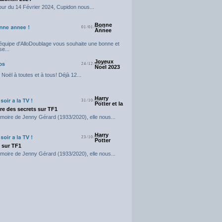
our du 14 Février 2024, Cupidon nous...
Bonne
01/01/2024
Annee
'équipe d'AlloDoublage vous souhaite une bonne et
e...
Joyeux
24/12/2023
Noel 2023
Noël à toutes et à tous! Déjà 12...
Harry
31/10/2023
Potter et la
e des secrets sur TF1
moire de Jenny Gérard (1933/2020), elle nous...
Harry
23/10/2023
Potter
t sur TF1
moire de Jenny Gérard (1933/2020), elle nous...