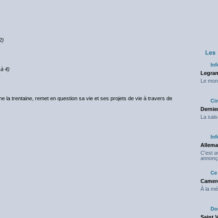
2)
 à 4)
Legran
Le mond
 la trentaine, remet en question sa vie et ses projets de vie à travers de
Dernier
La sais
Allema
C'est 
annonç
Camero
À la mé
Saint 