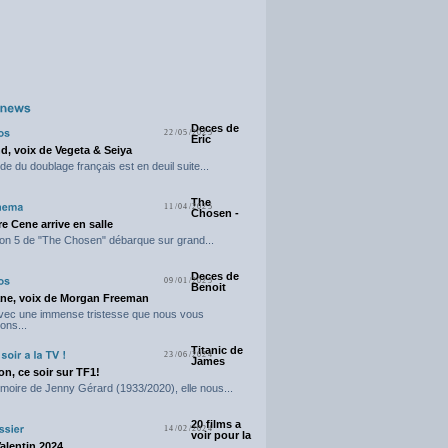
Deces de
22/05/2025
Eric
d, voix de Vegeta & Seiya
e du doublage français est en deuil suite...
The
11/04/2025
Chosen -
e Cene arrive en salle
on 5 de "The Chosen" débarque sur grand...
Deces de
09/01/2025
Benoit
ne, voix de Morgan Freeman
avec une immense tristesse que nous vous
ons...
Titanic de
23/06/2024
James
n, ce soir sur TF1!
moire de Jenny Gérard (1933/2020), elle nous...
20 films a
14/02/2024
voir pour la
Valentin 2024