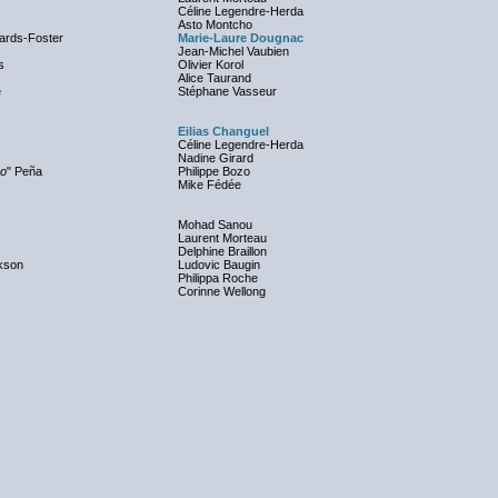
Céline Legendre-Herda
Asto Montcho
ards-Foster
Marie-Laure Dougnac
Jean-Michel Vaubien
s
Olivier Korol
Alice Taurand
e
Stéphane Vasseur
Eilias Changuel
Céline Legendre-Herda
Nadine Girard
o
" Peña
Philippe Bozo
Mike Fédée
Mohad Sanou
Laurent Morteau
Delphine Braillon
kson
Ludovic Baugin
Philippa Roche
Corinne Wellong