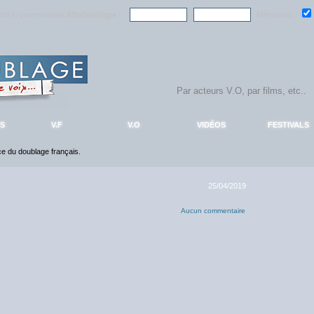
ndre la communauté
AlloDoublage
!
Mémoriser :
S
V.F
V.O
VIDÉOS
FESTIVALS
nce du doublage français.
25/04/2019
Aucun commentaire