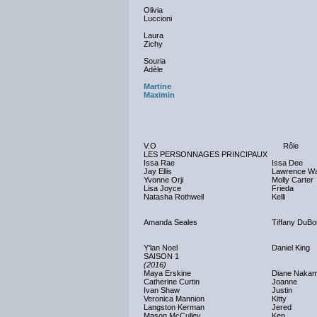
Olivia
Luccioni
Laura
Zichy
Souria
Adèle
Martine
Maximin
V.O
Rôle
LES PERSONNAGES PRINCIPAUX
Issa Rae
Issa Dee
Jay Ellis
Lawrence Wa
Yvonne Orji
Molly Carter
Lisa Joyce
Frieda
Natasha Rothwell
Kelli
Amanda Seales
Tiffany DuBo
Y'lan Noel
Daniel King
SAISON 1
(2016)
Maya Erskine
Diane Naka
Catherine Curtin
Joanne
Ivan Shaw
Justin
Veronica Mannion
Kitty
Langston Kerman
Jered
Mason McCulley
Ken