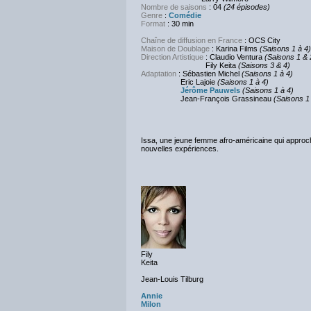
Nombre de saisons
: 04
(24 épisodes)
Genre
:
Comédie
Format
: 30 min
Chaîne de diffusion en France
: OCS City
Maison de Doublage
: Karina Films
(Saisons 1 à 4)
Direction Artistique
: Claudio Ventura
(Saisons 1 & 
Fily Keita
(Saisons 3 & 4)
Adaptation
: Sébastien Michel
(Saisons 1 à 4)
Eric Lajoie
(Saisons 1 à 4)
Jérôme Pauwels
(Saisons 1 à 4)
Jean-François Grassineau
(Saisons 1
Issa, une jeune femme afro-américaine qui approche
nouvelles expériences.
Fily
Keita
Jean-Louis Tilburg
Annie
Milon