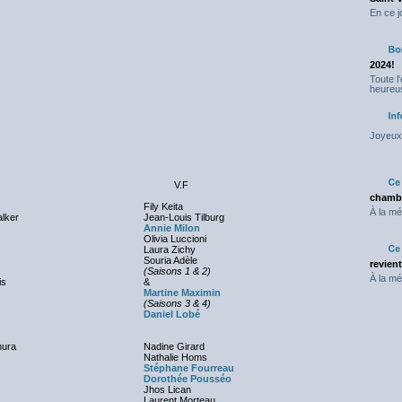
En ce j
2024!
Toute l
heureus
Joyeux 
V.F
chambr
Fily Keita
À la mé
lker
Jean-Louis Tilburg
Annie Milon
Olivia Luccioni
Laura Zichy
Souria Adèle
revien
(Saisons 1 & 2)
À la mé
is
&
Martine Maximin
(Saisons 3 & 4)
Daniel Lobé
mura
Nadine Girard
Nathalie Homs
Stéphane Fourreau
Dorothée Pousséo
Jhos Lican
Laurent Morteau