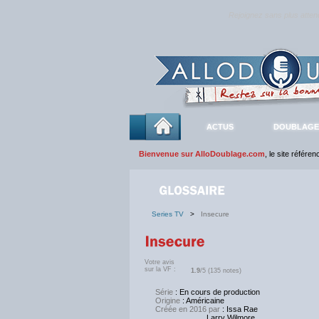
Rejoignez sans plus atte
ACTUS
DOUBLAGE
Bienvenue sur AlloDoublage.com
, le site référe
Series TV
>
Insecure
Votre avis
sur la VF :
1.9
/5 (135 notes)
Série
: En cours de production
Origine
: Américaine
Créée en 2016 par
: Issa Rae
Larry Wilmore