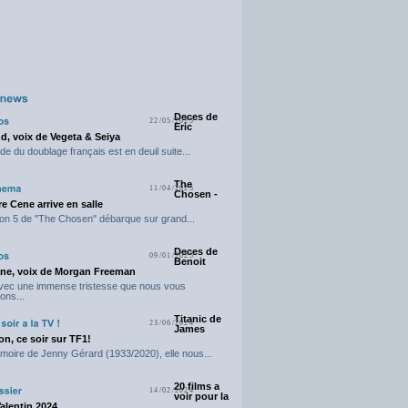
Deces de
22/05/2025
Eric
d, voix de Vegeta & Seiya
e du doublage français est en deuil suite...
The
11/04/2025
Chosen -
e Cene arrive en salle
on 5 de "The Chosen" débarque sur grand...
Deces de
09/01/2025
Benoit
ne, voix de Morgan Freeman
avec une immense tristesse que nous vous
ons...
Titanic de
23/06/2024
James
n, ce soir sur TF1!
moire de Jenny Gérard (1933/2020), elle nous...
20 films a
14/02/2024
voir pour la
Valentin 2024