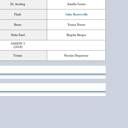
Dr. Aveling
Amélie Gonin
Flash
Julia Boutteville
Renie
Youna Noiret
Neha Patel
Brigitte Berges
SAISON 3
(2018)
Tristan
Nicolas Duquenoy