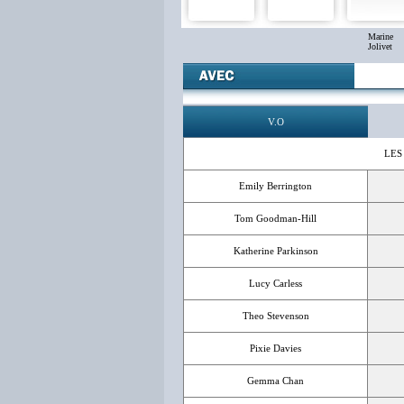
Marine
Jolivet
V.O
LES
Emily Berrington
Tom Goodman-Hill
Katherine Parkinson
Lucy Carless
Theo Stevenson
Pixie Davies
Gemma Chan