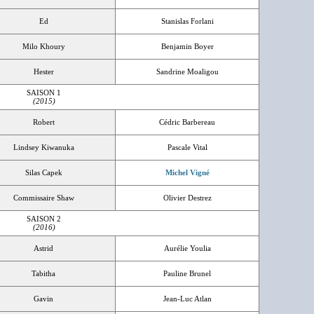
Ed
Stanislas Forlani
Milo Khoury
Benjamin Boyer
Hester
Sandrine Moaligou
SAISON 1
(2015)
Robert
Cédric Barbereau
Lindsey Kiwanuka
Pascale Vital
Silas Capek
Michel Vigné
Commissaire Shaw
Olivier Destrez
SAISON 2
(2016)
Astrid
Aurélie Youlia
Tabitha
Pauline Brunel
Gavin
Jean-Luc Atlan