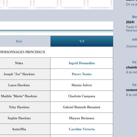
En ce j
2024!
Toute l
heureus
Rôle
V.F
Joyeux 
 PERSONNAGES PRINCIPAUX
Niska
Ingrid Donnadieu
chambr
À la mé
Joseph "
Joe
" Hawkins
Pierre Tessier
Laura Hawkins
Marine Jolivet
revien
À la mé
Matilda "
Mattie
" Hawkins
Charlotte Campana
Toby Hawkins
Gabriel Bismuth-Bienaimé
Sophie Hawkins
Maryne Bertieaux
Anita/Mia
Caroline Victoria