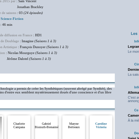
en 2015 par
: Sam Vincent
athan Brackley
 de saisons
: 03
(24 épisodes)
:
Science-Fiction
: 46 min
de diffusion en France
: HD1
 de Doublage
: Imagine
(Saisons 1 à 3)
Legran
on Artistique
: François Dunoyer
(Saisons 1 à 3)
Le mond
tion
: Nicolas Mourguye
(Saisons 1 à 3)
ôme Dalotel
(Saisons 1 à 3)
Dernier
La sais
technologie a permis de créer les Synthètiques (souvent abrégé par Synthèt), des
ins d'entre eux semblent mystérieusement doués d'une conscience et d'un libre
Allema
C'est 
annonç
Camero
À la mé
Charlotte
Gabriel
Maryne
Caroline
Campana
Bismuth-Bienaimé
Bertieaux
Victoria
Saint 