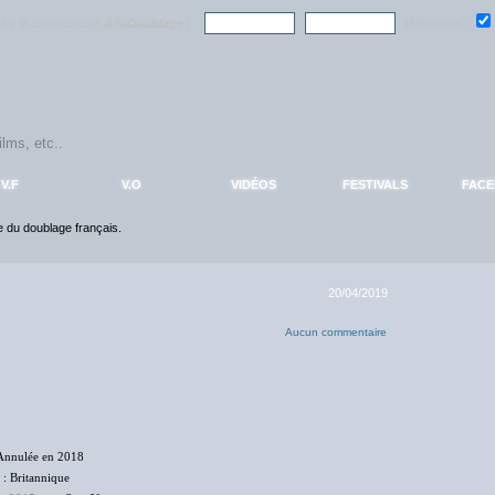
ndre la communauté
AlloDoublage
!
Mémoriser :
V.F
V.O
VIDÉOS
FESTIVALS
FAC
ce du doublage français.
20/04/2019
Aucun commentaire
Annulée en 2018
: Britannique