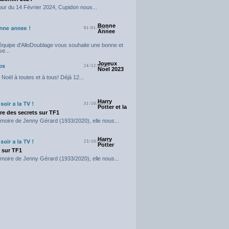
our du 14 Février 2024, Cupidon nous...
Bonne
01/01/2024
Annee
'équipe d'AlloDoublage vous souhaite une bonne et
e...
Joyeux
24/12/2023
Noel 2023
Noël à toutes et à tous! Déjà 12...
Harry
31/10/2023
Potter et la
e des secrets sur TF1
moire de Jenny Gérard (1933/2020), elle nous...
Harry
23/10/2023
Potter
t sur TF1
moire de Jenny Gérard (1933/2020), elle nous...