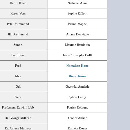
Harun Khan
Nathanel Alimi
Karen Voss
Sophie Riffont
Pete Drummond
Bruno Magne
Jill Drummond
Ariane Deviègue
Simon
Maxime Baudouin
Leo Elster
Jean-Christophe Dollé
Fred
Namakan Koné
Max
Diouc Koma
Odi
Gwendal Anglade
Vera
Sylvie Genty
Professeur Edwin Hobb
Patrick Béthune
Dr. George Millican
Féodor Atkine
Dr. Athena Morrow
Danièle Douet