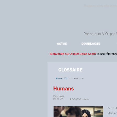
Rejoignez sans plus atte
ACTUS
DOUBLAGES
Bienvenue sur AlloDoublage.com
, le site référen
Series TV
>
Humans
Votre avis
sur la VF :
2.1
/5 (150 notes)
Série
: 
Origine