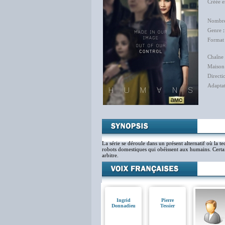
Créée 
Jon
Nombre
Genre
Format
Chaîne 
Maison
Directi
Adapta
Jér
La série se déroule dans un présent alternatif où la 
robots domestiques qui obéissent aux humains. Certa
arbitre.
Ingrid
Pierre
Donnadieu
Tessier