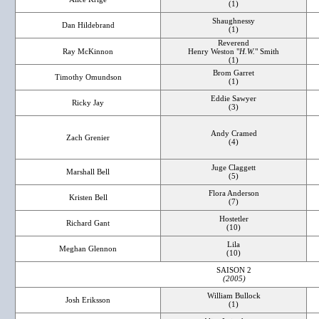
(1)
Shaughnessy
Dan Hildebrand
(1)
Reverend
Ray McKinnon
Henry Weston "
H.W.
" Smith
(1)
Brom Garret
Timothy Omundson
(1)
Eddie Sawyer
Ricky Jay
(3)
Andy Cramed
Zach Grenier
(4)
Juge Claggett
Marshall Bell
(5)
Flora Anderson
Kristen Bell
(7)
Hostetler
Richard Gant
(10)
Lila
Meghan Glennon
(10)
SAISON 2
(2005)
William Bullock
Josh Eriksson
(1)