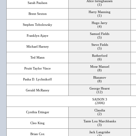
Alice Isringhausen
Sarah Paulson
(1)
Harry Manning
Brent Sexton
(1)
Hugo Jarry
Stephen Tobolowsky
(4)
Samuel Fields
Franklyn Ajaye
(5)
Steve Fields
Michael Harney
(5)
Rutherford
Ted Mann
(6)
Mose Manuel
Pruitt Taylor Vince
(8)
Blazanov
Pasha D. Lychnikoff
(8)
George Hearst
Gerald McRaney
(12)
SAISON 3
(2006)
Claudia
Cynthia Ettinger
(2)
Tante Lou Marchbanks
Cleo King
(3)
Jack Langrishe
Brian Cox
(3)