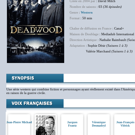
Créée en 2004 par
: David Milch
Nombre de saisons
: 03
(36 épisodes)
Genre
:
Western
Format
: 50 min
Chaîne de diffusion en France
: Canal+
Maison de Doublage
: Mediadub International
Direction Artistique
: Nathalie Raimbault
(Sais
Adaptation
: Sophie Désir
(Saisons 1 à 3)
Valérie Marchand
(Saisons 1 à 3)
Une série western qui combine fiction et personnages ayant réellement existé dans l'Amériq
en raison de la guerre civile.
Jean-Pierre Michael
Jacques
Véronique
Jean-François
Frantz
Desmadryl
Vlérick