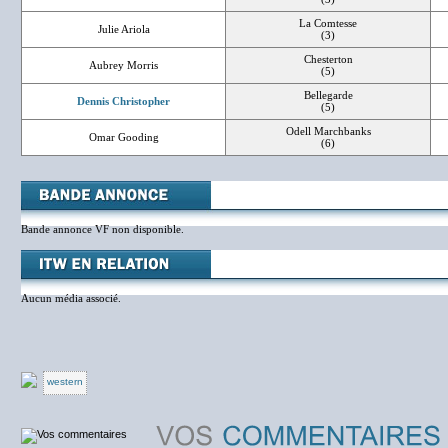
La Comtesse
Julie Ariola
(3)
Chesterton
Aubrey Morris
(5)
Bellegarde
Dennis Christopher
(5)
Odell Marchbanks
Omar Gooding
(6)
Bande annonce VF non disponible.
Aucun média associé.
western