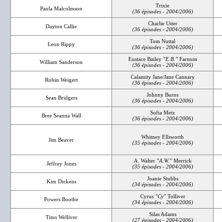
Trixie
Paula Malcolmson
(36 épisodes - 2004/2006)
Charlie Utter
Dayton Callie
(36 épisodes - 2004/2006)
Tom Nuttal
Leon Rippy
(36 épisodes - 2004/2006)
Eustace Bailey
"E.B."
Farnum
William Sanderson
(36 épisodes - 2004/2006)
Calamity Jane/Jane Cannary
Robin Weigert
(36 épisodes - 2004/2006)
Johnny Burns
Sean Bridgers
(36 épisodes - 2004/2006)
Sofia Metz
Bree Seanna Wall
(36 épisodes - 2004/2006)
Whitney Ellsworth
Jim Beaver
(35 épisodes - 2004/2006)
A. Walter
"A.W."
Merrick
Jeffrey Jones
(35 épisodes - 2004/2006)
Joanie Stubbs
Kim Dickens
(34 épisodes - 2004/2006)
Cyrus
"Cy"
Tolliver
Powers Boothe
(34 épisodes - 2004/2006)
Silas Adams
Titus Welliver
(27 épisodes - 2004/2006)