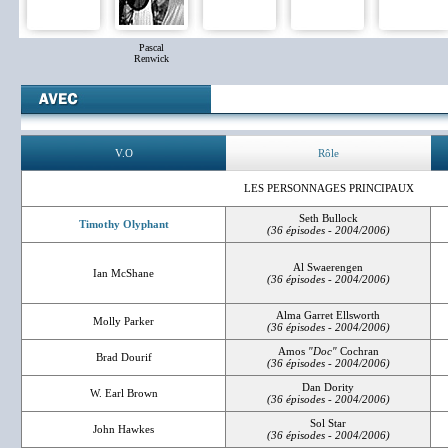
Pascal
Renwick
V.O
Rôle
LES PERSONNAGES PRINCIPAUX
Seth Bullock
Timothy Olyphant
(36 épisodes - 2004/2006)
Al Swaerengen
Ian McShane
(36 épisodes - 2004/2006)
Alma Garret Ellsworth
Molly Parker
(36 épisodes - 2004/2006)
Amos
"Doc"
Cochran
Brad Dourif
(36 épisodes - 2004/2006)
Dan Dority
W. Earl Brown
(36 épisodes - 2004/2006)
Sol Star
John Hawkes
(36 épisodes - 2004/2006)