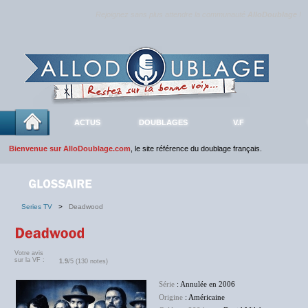
Rejoignez sans plus attendre la communauté
AlloDoublage
!
ACTUS
DOUBLAGES
V.F
Bienvenue sur AlloDoublage.com
, le site référence du doublage français.
Series TV
>
Deadwood
Votre avis
sur la VF :
1.9
/5 (130 notes)
Série
: Annulée en 2006
Origine
: Américaine