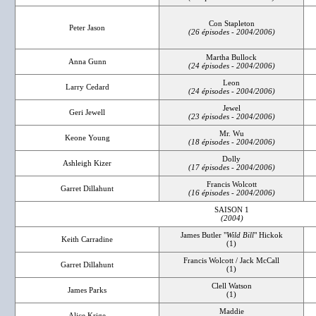
Con Stapleton
Peter Jason
(26 épisodes - 2004/2006)
Martha Bullock
Anna Gunn
(24 épisodes - 2004/2006)
Leon
Larry Cedard
(24 épisodes - 2004/2006)
Jewel
Geri Jewell
(23 épisodes - 2004/2006)
Mr. Wu
Keone Young
(18 épisodes - 2004/2006)
Dolly
Ashleigh Kizer
(17 épisodes - 2004/2006)
Francis Wolcott
Garret Dillahunt
(16 épisodes - 2004/2006)
SAISON 1
(2004)
James Butler "
Wild Bill
" Hickok
Keith Carradine
(1)
Francis Wolcott / Jack McCall
Garret Dillahunt
(1)
Clell Watson
James Parks
(1)
Maddie
Alice Krige