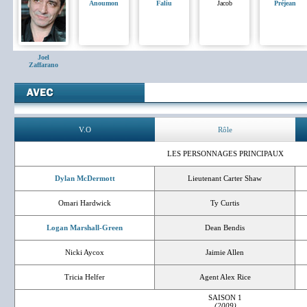
Anoumon
Faliu
Jacob
Préjean
Joel
Zaffarano
V.O
Rôle
LES PERSONNAGES PRINCIPAUX
Dylan McDermott
Lieutenant Carter Shaw
Omari Hardwick
Ty Curtis
Logan Marshall-Green
Dean Bendis
Nicki Aycox
Jaimie Allen
Tricia Helfer
Agent Alex Rice
SAISON 1
(2009)