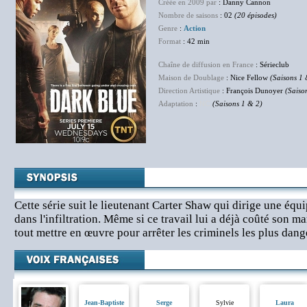
Créée en 2009 par
: Danny Cannon
Nombre de saisons
: 02
(20 épisodes)
Genre
:
Action
Format
: 42 min
Chaîne de diffusion en France
: Sérieclub
Maison de Doublage
: Nice Fellow
(Saisons 1 
Direction Artistique
: François Dunoyer
(Saiso
Adaptation
:
NC
(Saisons 1 & 2)
Cette série suit le lieutenant Carter Shaw qui dirige une équi
dans l'infiltration. Même si ce travail lui a déjà coûté son 
tout mettre en œuvre pour arrêter les criminels les plus dan
Jean-Baptiste
Serge
Sylvie
Laura