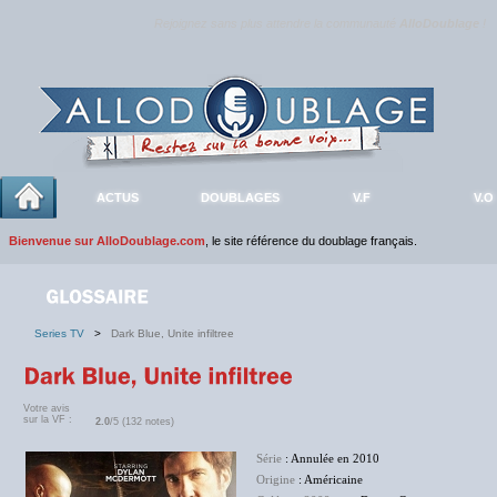
Rejoignez sans plus attendre la communauté
AlloDoublage
!
ACTUS
DOUBLAGES
V.F
V.O
Bienvenue sur AlloDoublage.com
, le site référence du doublage français.
Series TV
>
Dark Blue, Unite infiltree
Votre avis
sur la VF :
2.0
/5 (132 notes)
Série
: Annulée en 2010
Origine
: Américaine