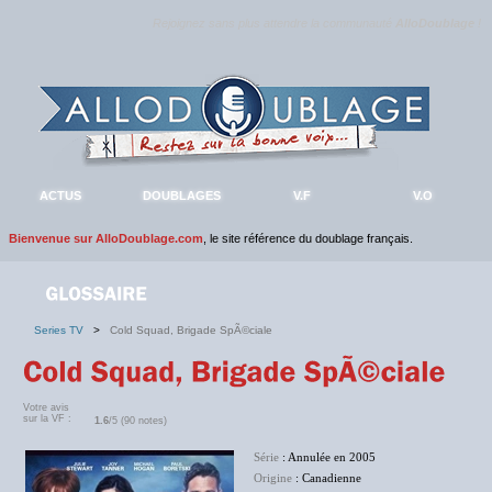
Rejoignez sans plus attendre la communauté
AlloDoublage
!
ACTUS
DOUBLAGES
V.F
V.O
Bienvenue sur AlloDoublage.com
, le site référence du doublage français.
Series TV
>
Cold Squad, Brigade SpÃ©ciale
Votre avis
sur la VF :
1.6
/5 (90 notes)
Série
: Annulée en 2005
Origine
: Canadienne