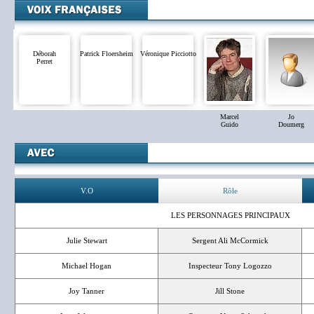
Déborah
Patrick Floersheim
Véronique Picciotto
Perret
Marcel
Jo
Guido
Doumerg
V.O
Rôle
LES PERSONNAGES PRINCIPAUX
Julie Stewart
Sergent Ali McCormick
Michael Hogan
Inspecteur Tony Logozzo
Joy Tanner
Jill Stone