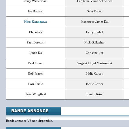
Jerry Wasserman
Capitaine Vince Schneider
Jay Brazeau
Sam Fisher
Hiro Kanagawa
Inspecteur James Kai
Eli Gabay
Larry Iredell
Paul Boretski
Nick Gallagher
Linda Ko
Christine Liu
Paul Coeur
Sergent Lloyd Mastrowski
Bob Frazer
Eddie Carson
Lori Triolo
Jackie Cortez
Peter Wingfield
Simon Ross
Bande annonce VF non disponible.