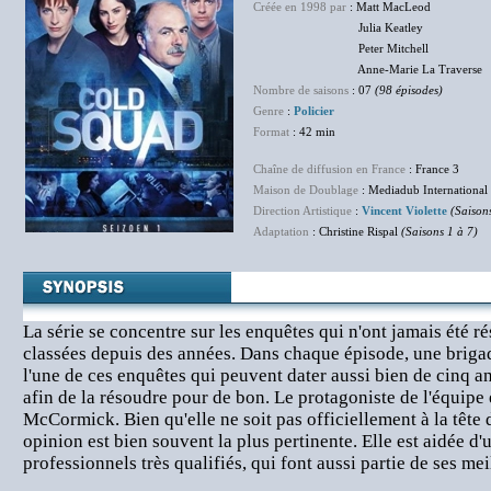
Créée en 1998 par
: Matt MacLeod
Julia Keatley
Peter Mitchell
Anne-Marie La Traverse
Nombre de saisons
: 07
(98 épisodes)
Genre
:
Policier
Format
: 42 min
Chaîne de diffusion en France
: France 3
Maison de Doublage
: Mediadub International
Direction Artistique
:
Vincent Violette
(Saison
Adaptation
: Christine Rispal
(Saisons 1 à 7)
La série se concentre sur les enquêtes qui n'ont jamais été ré
classées depuis des années. Dans chaque épisode, une briga
l'une de ces enquêtes qui peuvent dater aussi bien de cinq a
afin de la résoudre pour de bon. Le protagoniste de l'équipe e
McCormick. Bien qu'elle ne soit pas officiellement à la tête 
opinion est bien souvent la plus pertinente. Elle est aidée d
professionnels très qualifiés, qui font aussi partie de ses mei