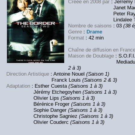
Créée en 2008 par
: Jerremy
Janet MacL
Peter Raymo
Lindalee Tra
Nombre de saisons
: 03
(38 
Genre
:
Drame
Format
: 42 min
Chaîne de diffusion en Franc
Maison de Doublage
: S.O.F.I
Mediadub Inter
2 à 3)
Direction Artistique
: Antoine Nouel
(Saison 1)
Franck Louis
(Saisons 2 & 3)
Adaptation
: Esther Cuesta
(Saisons 1 à 3)
Jérémy Etchegoyhen
(Saisons 1 à 3)
Olivier Lips
(Saisons 1 à 3)
Bérénice Froger
(Saisons 1 à 3)
Sophie Danger
(Saisons 1 à 3)
Christophe Sagniez
(Saisons 1 à 3)
Olivier Couderc
(Saisons 1 à 3)