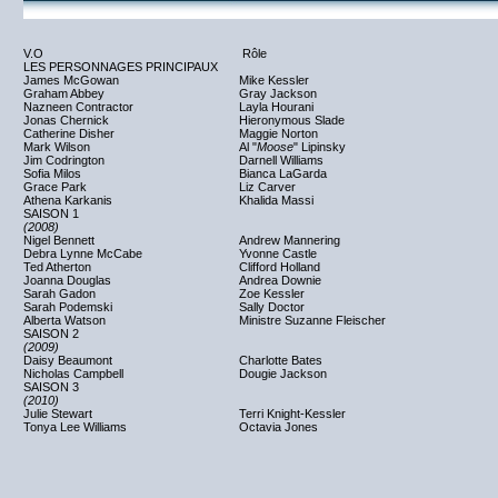
V.O
Rôle
LES PERSONNAGES PRINCIPAUX
James McGowan
Mike Kessler
Graham Abbey
Gray Jackson
Nazneen Contractor
Layla Hourani
Jonas Chernick
Hieronymous Slade
Catherine Disher
Maggie Norton
Mark Wilson
Al "
Moose
" Lipinsky
Jim Codrington
Darnell Williams
Sofia Milos
Bianca LaGarda
Grace Park
Liz Carver
Athena Karkanis
Khalida Massi
SAISON 1
(2008)
Nigel Bennett
Andrew Mannering
Debra Lynne McCabe
Yvonne Castle
Ted Atherton
Clifford Holland
Joanna Douglas
Andrea Downie
Sarah Gadon
Zoe Kessler
Sarah Podemski
Sally Doctor
Alberta Watson
Ministre Suzanne Fleischer
SAISON 2
(2009)
Daisy Beaumont
Charlotte Bates
Nicholas Campbell
Dougie Jackson
SAISON 3
(2010)
Julie Stewart
Terri Knight-Kessler
Tonya Lee Williams
Octavia Jones