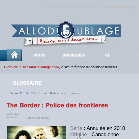
Rejoignez sans plus attendre la communauté
AlloDoublage
!
ACTUS
DOUBLAGES
V.F
Bienvenue sur AlloDoublage.com
, le site référence du doublage français.
Series TV
>
The Border : Police des frontieres
Votre avis
sur la VF :
2.0
/5 (148 notes)
Série
: Annulée en 2010
Origine
: Canadienne