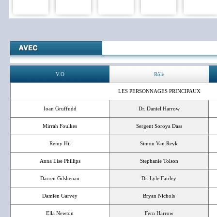
V.O
Rôle
LES PERSONNAGES PRINCIPAUX
Ioan Gruffudd
Dr. Daniel Harrow
Mirrah Foulkes
Sergent Soroya Dass
Remy Hii
Simon Van Reyk
Anna Lise Phillips
Stephanie Tolson
Darren Gilshenan
Dr. Lyle Fairley
Damien Garvey
Bryan Nichols
Ella Newton
Fern Harrow