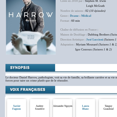
Créée en 2018 par
: Stephen M. Irwin
Leigh McGrath
Nombre de saisons
: 02
(10 épisodes)
Genre
:
Drame
-
Médical
Format
: 60 min
Chaîne de diffusion en France
:
NC
Maison de Doublage
: Dubbing Brothers
(Sais
Direction Artistique
:
José Luccioni
(Saisons 1
Adaptation
: Myriam Mounard
(Saisons 1 & 2
Igor Conroux
(Saisons 1 & 2)
Le docteur Daniel Harrow, pathologiste, voit sa vie de famille, sa brillante carrière et sa vie 
forces pour taire un crime plutôt que de le résoudre.
Xavier
Audrey
Alexandre Nguyen
Laura
Tanguy
Fagnon
Sourdive
Blanc
Goasdoué