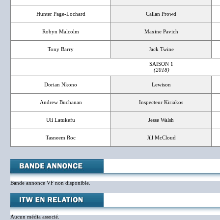
Hunter Page-Lochard
Callan Prowd
Robyn Malcolm
Maxine Pavich
Tony Barry
Jack Twine
SAISON 1
(2018)
Dorian Nkono
Lewison
Andrew Buchanan
Inspecteur Kiriakos
Uli Latukefu
Jesse Walsh
Tasneem Roc
Jill McCloud
Bande annonce VF non disponible.
Aucun média associé.