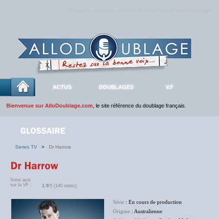
Rejoignez sans plus attendre la communauté
AlloDoublage
!
ACTUS
DOUBLAGES
V.F
Bienvenue sur AlloDoublage.com
, le site référence du doublage français.
Series TV
>
Dr Harrow
Votre avis
sur la VF :
1.9
/5 (145 notes)
Série
: En cours de production
Origine
: Australienne