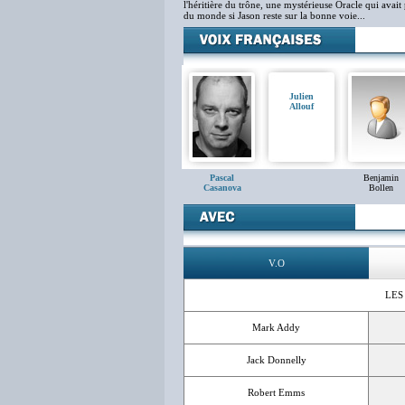
l'héritière du trône, une mystérieuse Oracle qui avait
du monde si Jason reste sur la bonne voie...
Julien
Allouf
Pascal
Benjamin
Casanova
Bollen
V.O
LES
Mark Addy
Jack Donnelly
Robert Emms