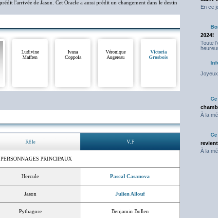
 prédit l'arrivée de Jason. Cet Oracle a aussi prédit un changement dans le destin
En ce j
2024!
Toute l
heureus
Ludivine
Ivana
Véronique
Victoria
Maffren
Coppola
Augereau
Grosbois
Joyeux 
chambr
À la mé
Rôle
V.F
revien
À la mé
 PERSONNAGES PRINCIPAUX
Hercule
Pascal Casanova
Jason
Julien Allouf
Pythagore
Benjamin Bollen