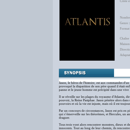
Créée 
Jul
How
Nombre
Genre
Format
Chaîne 
Maison
Directi
Adapta
Jason, le héros de l'histoire, est aux commandes d'un 
provoqué la disparition de son père quand il était en
panne et le jeune homme est précipité dans une vive
Il se réveille sur les plages du royaume d'Atlantis, di
pouvoir, la Reine Pasiphae. Jason pénètre alors dans
pouvoirs et où la vie est injuste, mais où il est touj
Par un concours de circonstances, Jason est pris en p
qui s’émerveille sur les théorèmes, et Hercules, un a
draguer.
Tous trois vont alors rencontrer monstres, dieux et de
innocents. Tout au long de leur chemin, ils rencontre