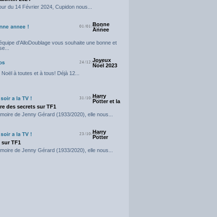
our du 14 Février 2024, Cupidon nous...
Bonne
01/01/2024
Annee
'équipe d'AlloDoublage vous souhaite une bonne et
e...
Joyeux
24/12/2023
Noel 2023
Noël à toutes et à tous! Déjà 12...
Harry
31/10/2023
Potter et la
e des secrets sur TF1
moire de Jenny Gérard (1933/2020), elle nous...
Harry
23/10/2023
Potter
t sur TF1
moire de Jenny Gérard (1933/2020), elle nous...