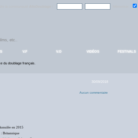
ndre la communauté
AlloDoublage
!
Mémoriser :
S
V.F
V.O
VIDÉOS
FESTIVALS
nce du doublage français.
30/09/2018
Aucun commentaire
Annulée en 2015
: Britannique