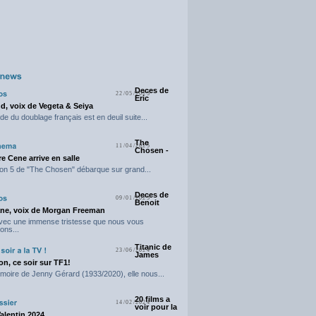
Deces de
22/05/2025
Eric
d, voix de Vegeta & Seiya
e du doublage français est en deuil suite...
The
11/04/2025
Chosen -
e Cene arrive en salle
on 5 de "The Chosen" débarque sur grand...
Deces de
09/01/2025
Benoit
ne, voix de Morgan Freeman
avec une immense tristesse que nous vous
ons...
Titanic de
23/06/2024
James
n, ce soir sur TF1!
moire de Jenny Gérard (1933/2020), elle nous...
20 films a
14/02/2024
voir pour la
Valentin 2024