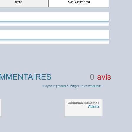
Icare
Stanislas Forlani
0
avis
Soyez le premier à rédiger un commentaire !
Définition suivante :
Atlanta