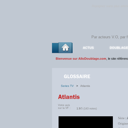
Rejoignez sans plus atte
ACTUS
DOUBLAGE
Bienvenue sur AlloDoublage.com
, le site référe
Series TV
>
Atlantis
Votre avis
sur la VF :
1.9
/5 (143 notes)
Série
: 
Origine