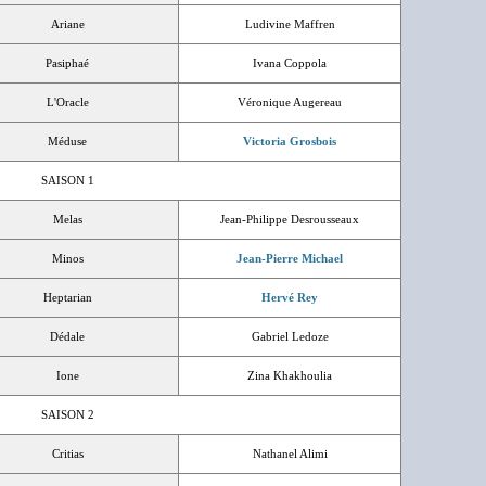
Ariane
Ludivine Maffren
Pasiphaé
Ivana Coppola
L'Oracle
Véronique Augereau
Méduse
Victoria Grosbois
SAISON 1
Melas
Jean-Philippe Desrousseaux
Minos
Jean-Pierre Michael
Heptarian
Hervé Rey
Dédale
Gabriel Ledoze
Ione
Zina Khakhoulia
SAISON 2
Critias
Nathanel Alimi