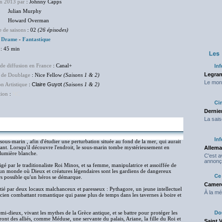
en 2013 par
: Johnny Capps
ian Murphy
ard Overman
 de saisons
: 02
(26 épisodes)
:
Drame
-
Fantastique
: 45 min
de diffusion en France
: Canal+
Legran
 de Doublage
: Nice Fellow
(Saisons 1 & 2)
Le mond
on Artistique
:
Claire Guyot
(Saisons 1 & 2)
tion
:
NC
Dernier
La sais
sous-marin , afin d'étudier une perturbation située au fond de la mer, qui aurait
fant. Lorsqu'il découvre l'endroit, le sous-marin tombe mystérieusement en
Allema
 lumière blanche.
C'est 
annonç
rigé par le traditionaliste Roi Minos, et sa femme, manipulatrice et assoiffée de
 un monde où Dieux et créatures légendaires sont les gardiens de dangereux
ours possible qu'un héros se démarque.
Camero
itié par deux locaux malchanceux et paresseux : Pythagore, un jeune intellectuel
À la mé
ncien combattant romantique qui passe plus de temps dans les tavernes à boire et
mi-dieux, vivant les mythes de la Grèce antique, et se battre pour protéger les
ront des alliés, comme Méduse, une servante du palais, Ariane, la fille du Roi et
Saint 