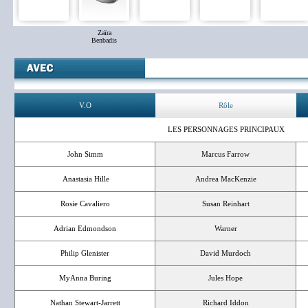
Zaïra
Benbadis
V.O
Rôle
LES PERSONNAGES PRINCIPAUX
John Simm
Marcus Farrow
Anastasia Hille
Andrea MacKenzie
Rosie Cavaliero
Susan Reinhart
Adrian Edmondson
Warner
Philip Glenister
David Murdoch
MyAnna Buring
Jules Hope
Nathan Stewart-Jarrett
Richard Iddon