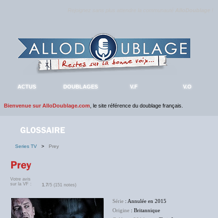
Rejoignez sans plus attendre la communauté
AlloDoublage
!
ACTUS
DOUBLAGES
V.F
V.O
Bienvenue sur AlloDoublage.com
, le site référence du doublage français.
Series TV
>
Prey
Votre avis
sur la VF :
1.7
/5 (151 notes)
Série
: Annulée en 2015
Origine
: Britannique