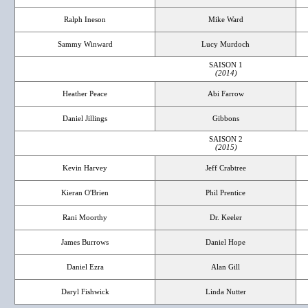
Ralph Ineson
Mike Ward
Sammy Winward
Lucy Murdoch
SAISON 1
(2014)
Heather Peace
Abi Farrow
Daniel Jillings
Gibbons
SAISON 2
(2015)
Kevin Harvey
Jeff Crabtree
Kieran O'Brien
Phil Prentice
Rani Moorthy
Dr. Keeler
James Burrows
Daniel Hope
Daniel Ezra
Alan Gill
Daryl Fishwick
Linda Nutter