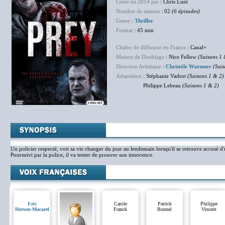
Créée en 2014 par
: Chris Lunt
Nombre de saisons
: 02
(6 épisodes)
Genre
:
Thriller
Format
: 45 min
Chaîne de diffusion en France
: Canal+
Maison de Doublage
: Nice Fellow
(Saisons 1 
Direction Artistique
:
Christèle Wurmser
(Sai
Adaptation
: Stéphanie Vadrot
(Saisons 1 & 2)
Philippe Lebeau
(Saisons 1 & 2)
Un policier respecté, voit sa vie changer du jour au lendemain lorsqu'il se retrouve accusé d
Poursuivi par la police, il va tenter de prouver son innocence.
Eric
Carole
Patrick
Philippe
Herson-Macarel
Franck
Bonnel
Vincent