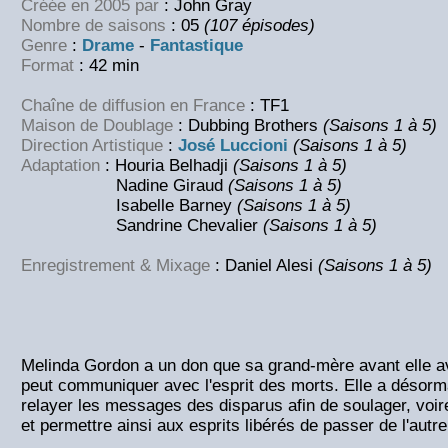
Créée en 2005 par
: John Gray
Nombre de saisons
: 05
(107 épisodes)
Genre
:
Drame
-
Fantastique
Format
: 42 min
Chaîne de diffusion en France
: TF1
Maison de Doublage
: Dubbing Brothers
(Saisons 1 à 5)
Direction Artistique
:
José Luccioni
(Saisons 1 à 5)
Adaptation
: Houria Belhadji
(Saisons 1 à 5)
Nadine Giraud
(Saisons 1 à 5)
Isabelle Barney
(Saisons 1 à 5)
Sandrine Chevalier
(Saisons 1 à 5)
Enregistrement & Mixage
: Daniel Alesi
(Saisons 1 à 5)
Melinda Gordon a un don que sa grand-mère avant elle av
peut communiquer avec l'esprit des morts. Elle a désorm
relayer les messages des disparus afin de soulager, voir
et permettre ainsi aux esprits libérés de passer de l'autre