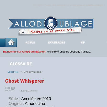
Rejoignez sans plus attendre la communauté
AlloDoublage
!
ACTUS
DOUBLAGES
V.F
Bienvenue sur AlloDoublage.com
, le site référence du doublage français.
Series TV
>
Ghost Whisperer
Votre avis
sur la VF :
2.2
/5 (222 notes)
Série
: Annulée en 2010
Origine
: Américaine