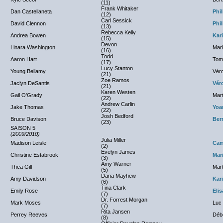
(11)
Frank Whitaker
Dan Castellaneta
Phi
(12)
Carl Sessick
David Clennon
Phil
(13)
Rebecca Kelly
Andrea Bowen
Kar
(15)
Devon
Linara Washington
Mari
(16)
Todd
Aaron Hart
Tom 
(17)
Lucy Stanton
Young Bellamy
Véro
(21)
Zoe Ramos
Jaclyn DeSantis
Vér
(21)
Karen Westen
Gail O'Grady
Mart
(22)
Andrew Carlin
Jake Thomas
Yoa
(22)
Josh Bedford
Bruce Davison
Ber
(23)
SAISON 5
(2009/2010)
Julia Miller
Madison Leisle
Cam
(2)
Evelyn James
Christine Estabrook
Mar
(3)
Amy Warner
Thea Gill
Mart
(5)
Dana Mayhew
Amy Davidson
Kar
(6)
Tina Clark
Emily Rose
Eli
(7)
Dr. Forrest Morgan
Mark Moses
Luc
(7)
Rita Jansen
Perrey Reeves
Déb
(8)