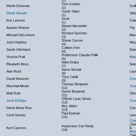
(1)
Tom Gordon
Martin Donovan
Gui
(1)
Justin Yates
Omid Abtahi
Séb
(1)
Scott
Kris Lemche
Fab
(1)
Sloane Alexander
Autumn Reeser
Fily
(2)
Richard Sanchez
Michael DeLorenzo
Mar
(3)
Shane Carson
Josh Hopkins
Mau
(4)
Colleen Finn
Sarah Utterback
Nata
(4)
Professeur Claudia Pollili
Victoria Pratt
Mar
(6)
Nikki Drake
Elisabeth Moss
Nata
(7)
Steve Sinclair
Alan Ruck
Lau
(8)
Tony Cahill
David Newsom
Con
(9)
Thomas Benjamin
Marshall Allman
Yoa
(11)
Derek Benjamin
Matt Roth
Oliv
(11)
Officier Louis Simon
José Zúñiga
Con
(12)
Mrs. Alden
Diana Maria Riva
Caro
(13)
Paul Estman
Corin Nemec
Lion
(15)
Con
(Sai
Inspecteur Carl Neely
Kurt Caceres
&
(16)
Bru
(Sai