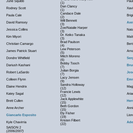
June Squibb
Pau
(1)
Dan Clancy
Rodney Scott
Xavi
(1)
Candace Dale
Paula Cale
Brig
(2)
Will Bennett
David Ramsey
Axe
(3)
Zoe/Natalie Harper
Jessica Collins
Nata
(3)
Dr. Keiko Tanaka
Kim Miyori
Maï
(3)
Brad Paulson
Christian Camargo
Bert
(4)
Lew Peterson
James Patrick Stuart
Arna
(5)
Mitch Moreno
Dondre Whitfield
Ser
(6)
Bobby Tooch
Dariush Kashani
Bru
(7)
Julian Borgia
Robert LaSardo
Jos
(7)
Lacy Jensen
Colleen Flynn
Emm
(9)
Sandra Holloway
Elaine Hendrix
Mag
(12)
Francie Lewis
Katey Sagal
Ari
(12)
Jack Applewhite
Brett Cullen
Her
(15)
Beth Gordon
Anne Archer
Ann
(15)
Ely Fisher
Giancarlo Esposito
Lion
(19)
Kristen Filbert
Kyle Chavirria
Ade
(22)
SAISON 2
(2006/2007)