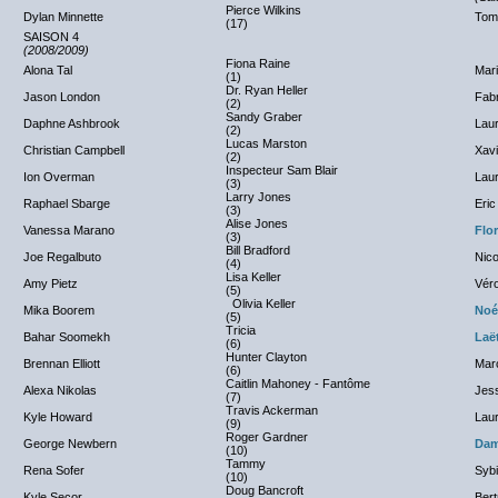
Pierce Wilkins
Dylan Minnette
Tom 
(17)
SAISON 4
(2008/2009)
Fiona Raine
Alona Tal
Mar
(1)
Dr. Ryan Heller
Jason London
Fab
(2)
Sandy Graber
Daphne Ashbrook
Lau
(2)
Lucas Marston
Christian Campbell
Xavi
(2)
Inspecteur Sam Blair
Ion Overman
Lau
(3)
Larry Jones
Raphael Sbarge
Eric
(3)
Alise Jones
Vanessa Marano
Flo
(3)
Bill Bradford
Joe Regalbuto
Nico
(4)
Lisa Keller
Amy Pietz
Véro
(5)
Olivia Keller
Mika Boorem
Noé
(5)
Tricia
Bahar Soomekh
Laët
(6)
Hunter Clayton
Brennan Elliott
Mar
(6)
Caitlin Mahoney - Fantôme
Alexa Nikolas
Jess
(7)
Travis Ackerman
Kyle Howard
Lau
(9)
Roger Gardner
George Newbern
Dam
(10)
Tammy
Rena Sofer
Sybi
(10)
Doug Bancroft
Kyle Secor
Bert