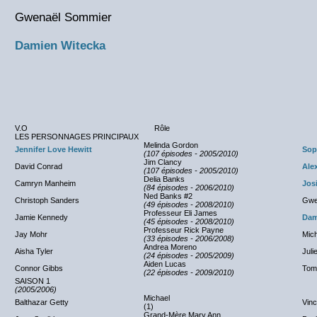
Gwenaël Sommier
Damien Witecka
V.O
Rôle
LES PERSONNAGES PRINCIPAUX
Melinda Gordon
Jennifer Love Hewitt
Sop
(107 épisodes - 2005/2010)
Jim Clancy
David Conrad
Alex
(107 épisodes - 2005/2010)
Delia Banks
Camryn Manheim
Jos
(84 épisodes - 2006/2010)
Ned Banks #2
Christoph Sanders
Gwe
(49 épisodes - 2008/2010)
Professeur Eli James
Jamie Kennedy
Dam
(45 épisodes - 2008/2010)
Professeur Rick Payne
Jay Mohr
Mich
(33 épisodes - 2006/2008)
Andrea Moreno
Aisha Tyler
Jul
(24 épisodes - 2005/2009)
Aiden Lucas
Connor Gibbs
Tom 
(22 épisodes - 2009/2010)
SAISON 1
(2005/2006)
Michael
Balthazar Getty
Vinc
(1)
Grand-Mère Mary Ann