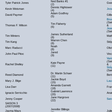
Ned Banks #1
Tyler Patrick Jones
Gwe
(2)
Dennis Hightower
Kevin Weisman
Jos
(4)
Adam Godfrey
David Paymer
Gilb
(5)
Bru
(Sai
Tim Flaherty
Thomas F. Wilson
&
(6)
Jea
(Sai
James Sutherland
Tim Winters
Math
(8)
Warren Chen
Tim Kang
Sté
(8)
Noah
Marc Raducci
Oliv
(8)
Jared
John Paul Pitoc
Vinc
(9)
Van
(Sai
Kate Payne
Rachel Shelley
&
(11)
Sté
(Sai
Dr. Martin Schaer
Reed Diamond
Bert
(11)
Jackie Boyd
Mary J. Blige
Lau
(15)
Amanda Garnett
Lisa Darr
Fra
(18)
Gabriel Lawrence
Ignacio Serricchio
Anat
(20)
Jane Hargrove
Jenny Cooper
San
(22)
SAISON 3
(2007/2008)
Jennifer Billings
Jayma Mays
Juli