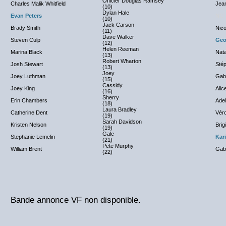
Officier Douglas Ramsey
Charles Malik Whitfield
Jea
(10)
Dylan Hale
Evan Peters
NC
(10)
Jack Carson
Brady Smith
Nico
(11)
Dave Walker
Steven Culp
Geo
(12)
Helen Reeman
Marina Black
Nata
(13)
Robert Wharton
Josh Stewart
Sté
(13)
Joey
Joey Luthman
Gabr
(15)
Cassidy
Joey King
Alic
(16)
Sherry
Erin Chambers
Ade
(18)
Laura Bradley
Catherine Dent
Vér
(19)
Sarah Davidson
Kristen Nelson
Brig
(19)
Gale
Stephanie Lemelin
Kar
(21)
Pete Murphy
William Brent
Gabr
(22)
Bande annonce VF non disponible.