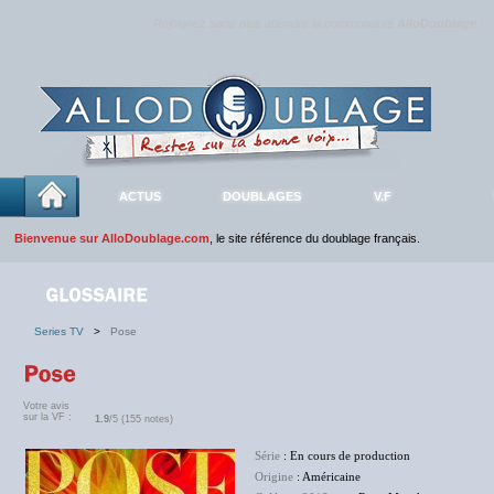
Rejoignez sans plus attendre la communauté
AlloDoublage
!
ACTUS
DOUBLAGES
V.F
Bienvenue sur AlloDoublage.com
, le site référence du doublage français.
Series TV
>
Pose
Votre avis
sur la VF :
1.9
/5 (155 notes)
Série
: En cours de production
Origine
: Américaine