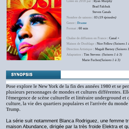
Créée en 2018 par
: Ryan Murphy
Brad Falchuk
Steven Canals
Nombre de saisons
: 03
(19 épisodes)
Genre
:
Drame
Format
: 60 min
Chaîne de diffusion en France
: Canal +
Maison de Doublage
: Nice Fellow
(Saisons 1 
Direction Artistique
: Magali Barney
(Saisons 1
Adaptation
: Tim Stevens
(Saisons 1 à 3)
Marie Fuchez
(Saisons 1 à 3)
Pose explore le New York de la fin des années 1980 et se pen
plusieurs personnages de mondes et cultures différentes. El
l'émergence de scène culturelle et littéraire underground et
culture, la vie des quartiers populaires et l'arrivée du monde 
Trump.
La série suit notamment Blanca Rodriguez, une femme t
maison Abundance, dirigée par la très froide Elektra et 