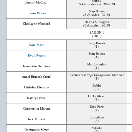
Cubby
Jeremy McClain
(14 épisodes - 2018/2019)
Stan Bowes
Evans Peters
(8 épisodes - 2018)
Helena St. Rogers
Charlayne Woodard
(8 épisodes - 2018)
SAISON 1
(2018)
Patty Bowes
Kate Mara
(1)
Stan Bowes
Evan Peters
(1)
Matt Bromley
James Van Der Beek
(1)
Esteban "
Lil Papi Evangelista
" Martinez
Angel Bismark Curiel
(1)
Bobbi
Christine Ebersole
(3)
Dr. Gottfried
Kathryn Erbe
(3)
Dick Ford
Christopher Meloni
(4)
Lui-même
Jack Mizrahi
(5)
Nakisha
Dominique Silver
(5)