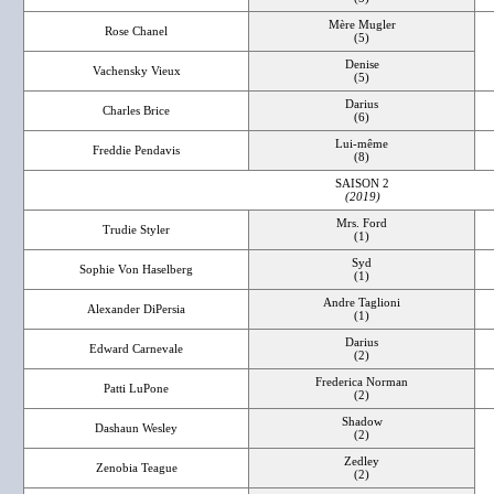
Mère Mugler
Rose Chanel
(5)
Denise
Vachensky Vieux
(5)
Darius
Charles Brice
(6)
Lui-même
Freddie Pendavis
(8)
SAISON 2
(2019)
Mrs. Ford
Trudie Styler
(1)
Syd
Sophie Von Haselberg
(1)
Andre Taglioni
Alexander DiPersia
(1)
Darius
Edward Carnevale
(2)
Frederica Norman
Patti LuPone
(2)
Shadow
Dashaun Wesley
(2)
Zedley
Zenobia Teague
(2)