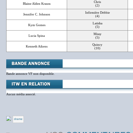
Chris
Blaine Alden Krauss
(2)
Infirmière Debbie
Jennifer C. Johnson
(4)
Latisha
Kym Gomes
(5)
Missy
Lucia Spina
(5)
Quincy
Kenneth Aikens
(10)
Bande annonce VF non disponible.
Aucun média associé.
drame