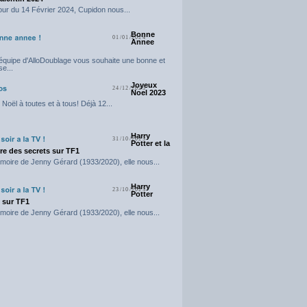
our du 14 Février 2024, Cupidon nous...
Bonne
01/01/2024
Annee
'équipe d'AlloDoublage vous souhaite une bonne et
e...
Joyeux
24/12/2023
Noel 2023
Noël à toutes et à tous! Déjà 12...
Harry
31/10/2023
Potter et la
e des secrets sur TF1
moire de Jenny Gérard (1933/2020), elle nous...
Harry
23/10/2023
Potter
t sur TF1
moire de Jenny Gérard (1933/2020), elle nous...