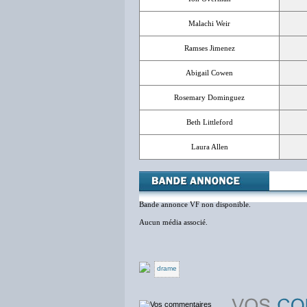
Malachi Weir
Ramses Jimenez
Abigail Cowen
Rosemary Dominguez
Beth Littleford
Laura Allen
Bande annonce VF non disponible.
Aucun média associé.
drame