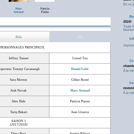
En ce j
Marc
Patricia
Arnaud
Piazza
2024!
Toute l
heureus
Rôle
V.F
Joyeux 
 PERSONNAGES PRINCIPAUX
Jeffrey Tanner
Lionel Tua
chambr
nspecteur Tommy Cavanaugh
Daniel Lobé
À la mé
Sara Morton
Céline Ronté
revien
Josh Novak
Marc Arnaud
À la mé
Alex Hale
Patricia Piazza
Tariq Bakari
Juan Lloarca
SAISON 1
(2017/2018)
Elena Ruiz
Sophie Riffont