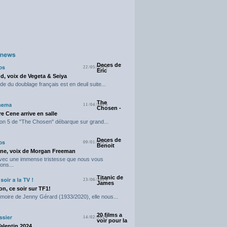
Deces de
22/05/2025
Eric
d, voix de Vegeta & Seiya
e du doublage français est en deuil suite...
The
11/04/2025
Chosen -
e Cene arrive en salle
on 5 de "The Chosen" débarque sur grand...
Deces de
09/01/2025
Benoit
ne, voix de Morgan Freeman
avec une immense tristesse que nous vous
ons...
Titanic de
23/06/2024
James
n, ce soir sur TF1!
moire de Jenny Gérard (1933/2020), elle nous...
20 films a
14/02/2024
voir pour la
Valentin 2024