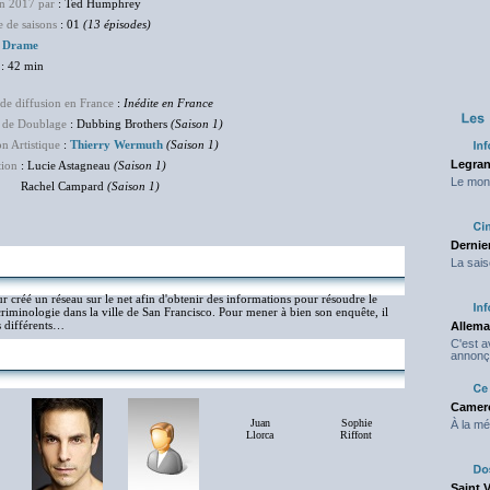
en 2017 par
: Ted Humphrey
 de saisons
: 01
(13 épisodes)
:
Drame
: 42 min
de diffusion en France
:
Inédite en France
 de Doublage
: Dubbing Brothers
(Saison 1)
on Artistique
:
Thierry Wermuth
(Saison 1)
Legran
tion
: Lucie Astagneau
(Saison 1)
Le mond
hel Campard
(Saison 1)
Dernier
La sais
r créé un réseau sur le net afin d'obtenir des informations pour résoudre le
 criminologie dans la ville de San Francisco. Pour mener à bien son enquête, il
ès différents…
Allema
C'est 
annonç
Camero
Juan
Sophie
À la mé
Llorca
Riffont
Saint 