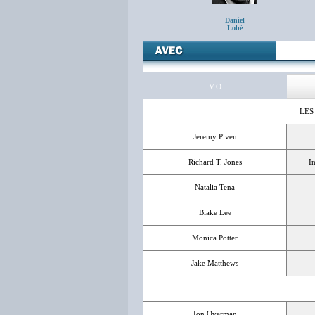
Daniel
Lobé
V.O
LES
Jeremy Piven
Richard T. Jones
I
Natalia Tena
Blake Lee
Monica Potter
Jake Matthews
Ion Overman