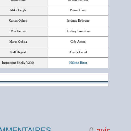
Mike Leigh
Pierre Tissot
Carlos Ochoa
Jérémie Bédrune
Mia Tanner
Audrey Sourdive
Maria Ochoa
Cléo Anton
Nell Degraf
Alexia Lunel
Inspecteur Shelly Walsh
Hélène Bizot