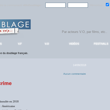
ndre la communauté
AlloDoublage
!
Mémoriser :
S
V.F
V.O
VIDÉOS
FESTIVALS
nce du doublage français.
14/09/2018
Aucun commentaire
Annulée en 2018
: Américaine