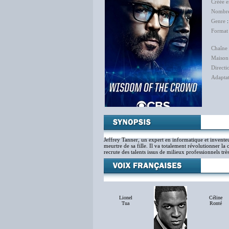
Créée 
Nombre
Genre
Format
Chaîne 
Maison
Directi
Adapta
Rac
Jeffrey Tanner, un expert en informatique et inventeu
meurtre de sa fille. Il va totalement révolutionner la
recrute des talents issus de milieux professionnels tr
Lionel
Céline
Tua
Ronté