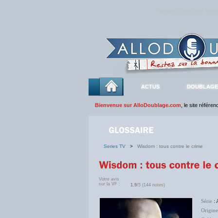
Rejoignez sans plus atte
ACTUS
DOUBLAGE
Bienvenue sur AlloDoublage.com
, le site référe
Series TV
>
Wisdom : tous contre le crime
Votre avis
sur la VF :
1.9
/5 (144 notes)
Série
: 
Origine