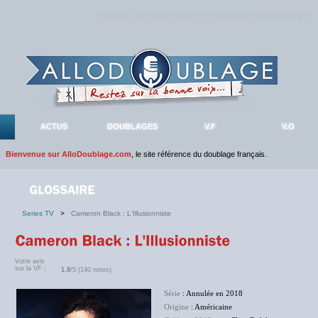
Rejoignez sans plus attendre la communauté
AlloDoublage
!
ACTUS
DOUBLAGES
V.F
V.O
Bienvenue sur AlloDoublage.com
, le site référence du doublage français.
Series TV
>
Cameron Black : L'Illusionniste
Votre avis
sur la VF :
1.8
/5 (140 notes)
Série
: Annulée en 2018
Origine
: Américaine