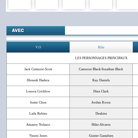
V.O
Rôle
LES PERSONNAGES PRINCIPAUX
Jack Cutmore-Scott
Cameron Black/Jonathan Black
Ilfenesh Hadera
Kay Daniels
Lenora Crichlow
Dina Clark
Justin Chon
Jordan Kwon
Laila Robins
Deakins
Amaury Nolasco
Mike Alvarez
Vinnie Jones
Gunter Gastafsen