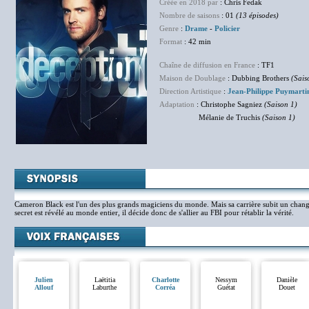
Créée en 2018 par
: Chris Fedak
Nombre de saisons
: 01
(13 épisodes)
Genre
:
Drame
-
Policier
Format
: 42 min
Chaîne de diffusion en France
: TF1
Maison de Doublage
: Dubbing Brothers
(Sais
Direction Artistique
:
Jean-Philippe Puymarti
Adaptation
: Christophe Sagniez
(Saison 1)
Mélanie de Truchis
(Saison 1)
Cameron Black est l'un des plus grands magiciens du monde. Mais sa carrière subit un chan
secret est révélé au monde entier, il décide donc de s'allier au FBI pour rétablir la vérité.
Julien
Laëtitia
Charlotte
Nessym
Danièle
Allouf
Laburthe
Corréa
Guétat
Douet