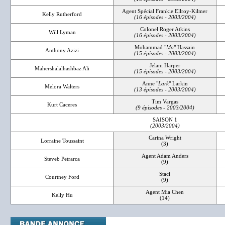
Agent Spécial Frankie Ellroy-Kilmer
Kelly Rutherford
(16 épisodes - 2003/2004)
Colonel Roger Atkins
Will Lyman
(16 épisodes - 2003/2004)
Mohammad "
Mo
" Hassain
Anthony Azizi
(15 épisodes - 2003/2004)
Jelani Harper
Mahershalalhashbaz Ali
(15 épisodes - 2003/2004)
Anne "
Lark
" Larkin
Melora Walters
(13 épisodes - 2003/2004)
Tim Vargas
Kurt Caceres
(9 épisodes - 2003/2004)
SAISON 1
(2003/2004)
Carina Wright
Lorraine Toussaint
(3)
Agent Adam Anders
Steveb Petrarca
(9)
Staci
Courtney Ford
(9)
Agent Mia Chen
Kelly Hu
(14)