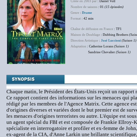
Créée en 2003 par
: Daniel Voll
Nombre de saisons
: 01
(15 épisodes)
Genre
:
Drame
Format
: 42 min
Chaîne de diffusion en France
: TF1
Maison de Doublage
: Dubbing Brothers
(Sais
Direction Artistique
:
José Luccioni
(Saison 1)
Adaptation
:
Catherine Lorans
(Saison 1)
Sandrine Chevalier
(Saison 1)
Chaque matin, le Président des États-Unis reçoit un rappor
Ce rapport contient des informations sur les menaces qui plan
rédigé par les membres de l'Agence Matrix. Cette agence e
d'origines diverses et variées dont le but premier est de surve
les menaces d'origines terroristes ou autre. L'équipe est sou
un agent spécial du FBI et est composée de Frankie Ellroy-
spécialiste en interrogatoire et profiler et ex-femme de Jo
ex-agent de la CIA, d'Anne Larkin une brillante scientifiqu