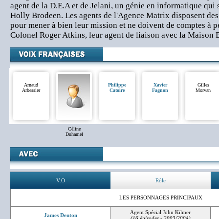
agent de la D.E.A et de Jelani, un génie en informatique qui s
Holly Brodeen. Les agents de l'Agence Matrix disposent des
pour mener à bien leur mission et ne doivent de comptes à p
Colonel Roger Atkins, leur agent de liaison avec la Maison 
Arnaud
Philippe
Xavier
Gilles
Arbessier
Catoire
Fagnon
Morvan
Céline
Duhamel
V.O
Rôle
LES PERSONNAGES PRINCIPAUX
Agent Spécial John Kilmer
James Denton
(16 épisodes - 2003/2004)