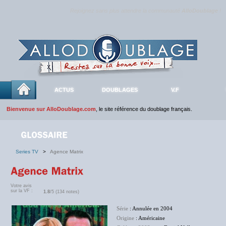
Rejoignez sans plus attendre la communauté
AlloDoublage
!
ACTUS
DOUBLAGES
V.F
Bienvenue sur AlloDoublage.com
, le site référence du doublage français.
Series TV
>
Agence Matrix
Votre avis
sur la VF :
1.8
/5 (134 notes)
Série
: Annulée en 2004
Origine
: Américaine