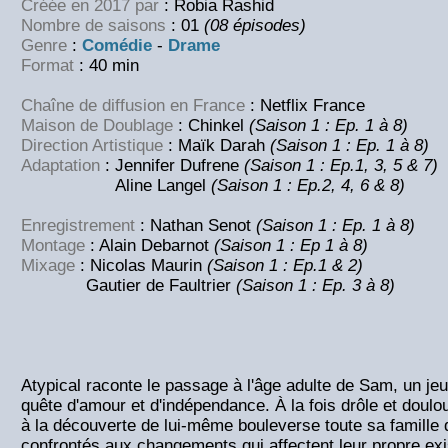
Créée en 2017 par
: Robia Rashid
Nombre de saisons
: 01
(08 épisodes)
Genre
:
Comédie
-
Drame
Format
: 40 min
Chaîne de diffusion en France
: Netflix France
Maison de Doublage
: Chinkel
(Saison 1 : Ep. 1 à 8)
Direction Artistique
: Maïk Darah
(Saison 1 : Ep. 1 à 8)
Adaptation
: Jennifer Dufrene
(Saison 1 : Ep.1, 3, 5 & 7)
Aline Langel
(Saison 1 : Ep.2, 4, 6 & 8)
Enregistrement
: Nathan Senot
(Saison 1 : Ep. 1 à 8)
Montage
: Alain Debarnot
(Saison 1 : Ep 1 à 8)
Mixage
: Nicolas Maurin
(Saison 1 : Ep.1 & 2)
Gautier de Faultrier
(Saison 1 : Ep. 3 à 8)
Atypical raconte le passage à l'âge adulte de Sam, un je
quête d'amour et d'indépendance. À la fois drôle et dou
à la découverte de lui-même bouleverse toute sa famille
confrontés aux changements qui affectent leur propre exi