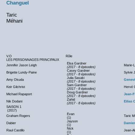
Changuel
Taric
Méhani
V.O
Rôle
LES PERSONNAGES PRINCIPAUX
Elsa Gardner
Jennifer Jason Leigh
Marie-
(2017 - 8 épisodes)
Casey Gardner
Brigette Lundy-Paine
Sylvie 
(2017 - 8 épisodes)
Julia Sasaki
Amy Okuda
Genev
(2017 - 8 épisodes)
Sam Gardner
Keir Gilchrist
Hervé G
(2017 - 8 épisodes)
Doug Gardner
Michael Rapaport
Jean-F
(2017 - 8 épisodes)
Zahid
Nik Dodani
Eilias
(2017 - 8 épisodes)
SAISON 1
(2017)
Evan
Graham Rogers
Taric M
(1)
Jayson
Dabier
Damien
(1)
Nick
Raul Castillo
Jean-Al
(1)