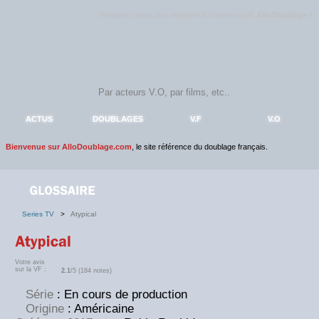
Rejoignez sans plus attendre la communauté
AlloDoublage
!
ACTUS
DOUBLAGES
V.F
V.O
Bienvenue sur AlloDoublage.com
, le site référence du doublage français.
Series TV
>
Atypical
Votre avis
sur la VF :
2.1
/5 (184 notes)
Série
: En cours de production
Origine
: Américaine