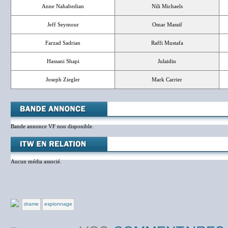
Anne Nahabedian
Nili Michaels
Jeff Seymour
Omar Massif
Farzad Sadrian
Raffi Mustafa
Hassani Shapi
Julaidin
Joseph Ziegler
Mark Carrier
Bande annonce VF non disponible.
Aucun média associé.
drame
espionnage