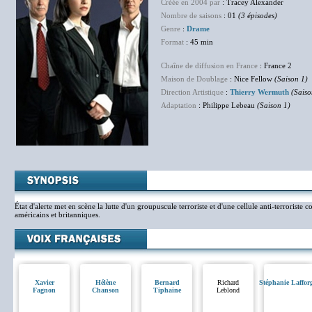
Créée en 2004 par
: Tracey Alexander
Nombre de saisons
: 01
(3 épisodes)
Genre
:
Drame
Format
: 45 min
Chaîne de diffusion en France
: France 2
Maison de Doublage
: Nice Fellow
(Saison 1)
Direction Artistique
:
Thierry Wermuth
(Saiso
Adaptation
: Philippe Lebeau
(Saison 1)
État d'alerte met en scène la lutte d'un groupuscule terroriste et d'une cellule anti-terroriste c
américains et britanniques.
Xavier
Hélène
Bernard
Richard
Stéphanie Laffor
Fagnon
Chanson
Tiphaine
Leblond