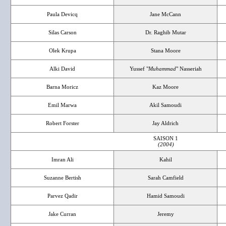
Paula Devicq
Jane McCann
Silas Carson
Dr. Raghib Mutar
Olek Krupa
Stana Moore
Alki David
Yussef "
Muhammad
" Nasseriah
Barna Moricz
Kaz Moore
Emil Marwa
Akil Samoudi
Robert Forster
Jay Aldrich
SAISON 1
(2004)
Imran Ali
Kahil
Suzanne Bertish
Sarah Camfield
Parvez Qadir
Hamid Samoudi
Jake Curran
Jeremy