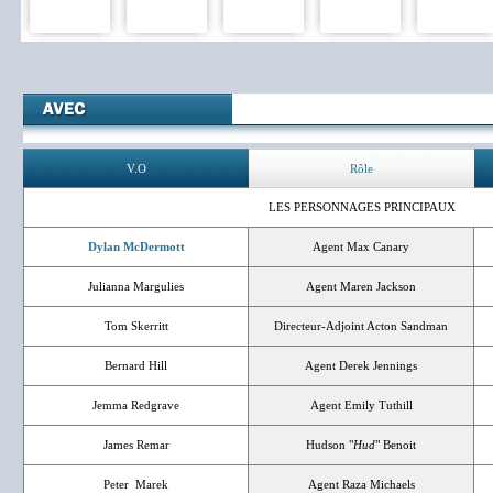
V.O
Rôle
LES PERSONNAGES PRINCIPAUX
Dylan McDermott
Agent Max Canary
Julianna Margulies
Agent Maren Jackson
Tom Skerritt
Directeur-Adjoint Acton Sandman
Bernard Hill
Agent Derek Jennings
Jemma Redgrave
Agent Emily Tuthill
James Remar
Hudson "
Hud
" Benoit
Peter Marek
Agent Raza Michaels