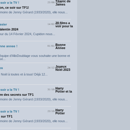
Titanic de
23/06/2024
James
n, ce soir sur TF1!
moire de Jenny Gérard (1933/2020), elle nous...
20 films a
14/02/2024
voir pour la
Valentin 2024
our du 14 Février 2024, Cupidon nous...
Bonne
01/01/2024
Annee
'équipe d'AlloDoublage vous souhaite une bonne et
e...
Joyeux
24/12/2023
Noel 2023
Noël à toutes et à tous! Déjà 12...
Harry
31/10/2023
Potter et la
e des secrets sur TF1
moire de Jenny Gérard (1933/2020), elle nous...
Harry
23/10/2023
Potter
t sur TF1
moire de Jenny Gérard (1933/2020), elle nous...