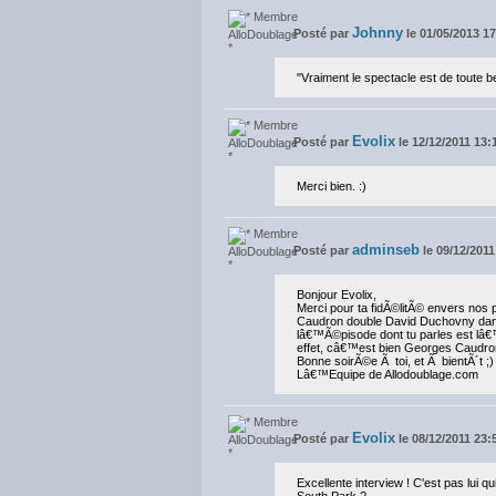
Johnny
Posté par
le 01/05/2013 1
"Vraiment le spectacle est de toute b
Evolix
Posté par
le 12/12/2011 13:
Merci bien. :)
adminseb
Posté par
le 09/12/2011
Bonjour Evolix,
Merci pour ta fidÃ©litÃ© envers no
Caudron double David Duchovny dans 
lâ€™Ã©pisode dont tu parles est lâ€
effet, câ€™est bien Georges Caudro
Bonne soirÃ©e Ã toi, et Ã bientÃ´t ;)
Lâ€™Equipe de Allodoublage.com
Evolix
Posté par
le 08/12/2011 23:
Excellente interview ! C'est pas lui
South Park ?