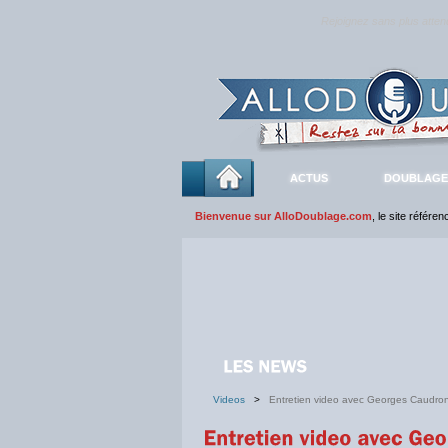
Rejoignez sans plus atte
ACTUS
DOUBLAGE
Bienvenue sur AlloDoublage.com
, le site référe
Videos
>
Entretien video avec Georges Caudro