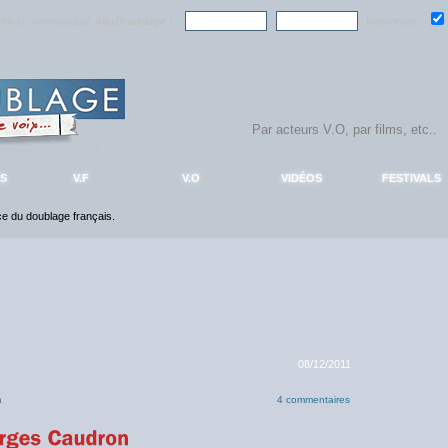
ndre la communauté
AlloDoublage
!
Mémoriser :
S
V.F
V.O
VIDÉOS
FESTIVALS
nce du doublage français.
08/12/2011
n
4 commentaires