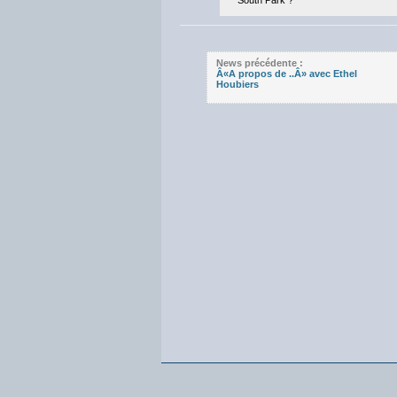
News précédente :
Â«A propos de ..Â» avec Ethel
Houbiers