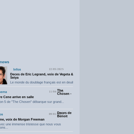
22/05/2025
Deces de Eric Legrand, voix de Vegeta &
Seiya
Le monde du doublage français est en deuil
suite...
The
11/04/2025
Chosen -
e Cene arrive en salle
on 5 de "The Chosen" débarque sur grand...
Deces de
09/01/2025
Benoit
ne, voix de Morgan Freeman
avec une immense tristesse que nous vous
ons...