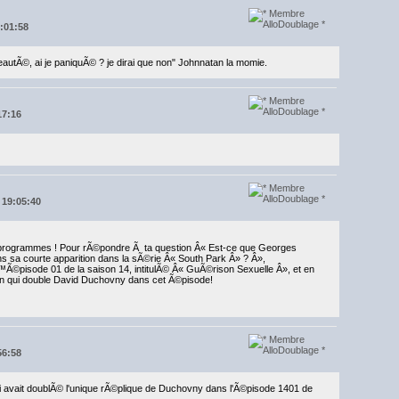
7:01:58
eautÃ©, ai je paniquÃ© ? je dirai que non" Johnnatan la momie.
17:16
 19:05:40
s programmes ! Pour rÃ©pondre Ã ta question Â« Est-ce que Georges
sa courte apparition dans la sÃ©rie Â« South Park Â» ? Â»,
™Ã©pisode 01 de la saison 14, intitulÃ© Â« GuÃ©rison Sexuelle Â», et en
n qui double David Duchovny dans cet Ã©pisode!
56:58
 qui avait doublÃ© l'unique rÃ©plique de Duchovny dans l'Ã©pisode 1401 de