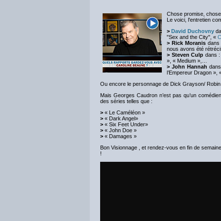
Chose promise, chose
Le voici, l'entretien c
>
David Duchovny
da
"Sex and the City", «
C
>
Rick Moranis
dans :
nous avons été rétréci
>
Steven Culp
dans :
», « Medium »,…
>
John Hannah
dans 
l’Empereur Dragon », 
Ou encore le personnage de Dick Grayson/ Robin 
Mais Georges Caudron n’est pas qu’un comédien ! E
des séries telles que :
>
« Le Caméléon »
>
« Dark Angel»
>
« Six Feet Under»
>
« John Doe »
>
« Damages »
Bon Visionnage , et rendez-vous en fin de semaine 
!