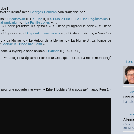
 due !
omplet en intimité avec
Georges Caudron
, voix française de :
ns : «
Beethoven
», «
X-Files
», «
X-Files le Film
», «
X-Files Régénération
»,
alifornication
», «
La Famille Jones
»,…
 « Chérie j’ai rétréci les gosses », « Chérie j’ai agrandi le bébé », « Chérie
s ».
 « Urgences », «
Desperate Housewives
» , « Boston Justice », « Numb3rs
: « La Momie », « Le Retour de la Momie », « La Momie 3 : La Tombe de
«
Spartacus : Blood and Sand
»…
dans la mythique série animée «
Batman
» (1992/1995).
n effet, il est également directeur artistique, puisqu’il a notamment dirigé
pour une nouvelle interview : « Ethel Houbiers "
à propos de
" Happy Feet 2 »
Dernier
La sais
Allema
C'est 
annonç