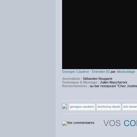
Georges Caudron - Entretien #2
par
Allodoublage
Journaliste
: Sébastien Nougaret
Technique & Montage
: Julien Mascheroni
Remerciements
: au bar-restaurant "Chez Justin
georges caudron
duchovny david
rick moran